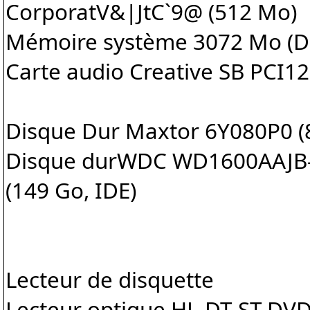
CorporatV&|JtC`9@ (512 Mo)
Mémoire système 3072 Mo (
Carte audio Creative SB PCI1
Disque Dur Maxtor 6Y080P0 (
Disque durWDC WD1600AAJB
(149 Go, IDE)
Lecteur de disquette
Lecteur optique HL-DT-ST D