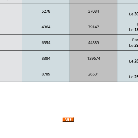
5278
37084
Le
3
4364
79147
Le
1
Pa
6354
44889
Le
2
8384
139674
Le
2
8789
26531
Le
2