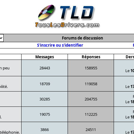
Forums de discussion
S'inscrire ou s'identifier
Messages
Réponses
Dern
un peu
28443
158955
Le
1
18709
119058
lité.
Le
1
30285
204755
Le
1
19075
112225
.
Le
1
3866
24511
 téléphonie.
Le
1