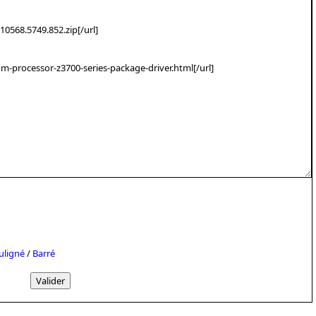
uligné
/
Barré