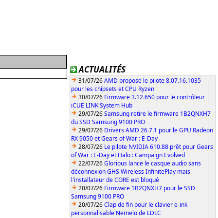
ACTUALITÉS
31/07/26
AMD propose le pilote 8.07.16.1035
pour les chipsets et CPU Ryzen
30/07/26
Firmware 3.12.650 pour le contrôleur
iCUE LINK System Hub
29/07/26
Samsung retire le firmware 1B2QNXH7
du SSD Samsung 9100 PRO
29/07/26
Drivers AMD 26.7.1 pour le GPU Radeon
RX 9050 et Gears of War : E-Day
28/07/26
Le pilote NVIDIA 610.88 prêt pour Gears
of War : E-Day et Halo : Campaign Evolved
22/07/26
Glorious lance le casque audio sans
déconnexion GHS Wireless InfinitePlay mais
l'installateur de CORE est bloqué
20/07/26
Firmware 1B2QNXH7 pour le SSD
Samsung 9100 PRO
20/07/26
Clap de fin pour le clavier e-ink
personnalisable Nemeio de LDLC