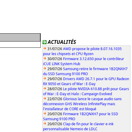
ACTUALITÉS
31/07/26
AMD propose le pilote 8.07.16.1035
pour les chipsets et CPU Ryzen
30/07/26
Firmware 3.12.650 pour le contrôleur
iCUE LINK System Hub
29/07/26
Samsung retire le firmware 1B2QNXH7
du SSD Samsung 9100 PRO
29/07/26
Drivers AMD 26.7.1 pour le GPU Radeon
RX 9050 et Gears of War : E-Day
28/07/26
Le pilote NVIDIA 610.88 prêt pour Gears
of War : E-Day et Halo : Campaign Evolved
22/07/26
Glorious lance le casque audio sans
déconnexion GHS Wireless InfinitePlay mais
l'installateur de CORE est bloqué
20/07/26
Firmware 1B2QNXH7 pour le SSD
Samsung 9100 PRO
20/07/26
Clap de fin pour le clavier e-ink
personnalisable Nemeio de LDLC