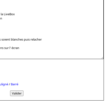
uligné
/
Barré