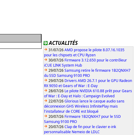
ACTUALITÉS
31/07/26
AMD propose le pilote 8.07.16.1035
pour les chipsets et CPU Ryzen
30/07/26
Firmware 3.12.650 pour le contrôleur
iCUE LINK System Hub
29/07/26
Samsung retire le firmware 1B2QNXH7
du SSD Samsung 9100 PRO
29/07/26
Drivers AMD 26.7.1 pour le GPU Radeon
RX 9050 et Gears of War : E-Day
28/07/26
Le pilote NVIDIA 610.88 prêt pour Gears
of War : E-Day et Halo : Campaign Evolved
22/07/26
Glorious lance le casque audio sans
déconnexion GHS Wireless InfinitePlay mais
l'installateur de CORE est bloqué
20/07/26
Firmware 1B2QNXH7 pour le SSD
Samsung 9100 PRO
20/07/26
Clap de fin pour le clavier e-ink
personnalisable Nemeio de LDLC