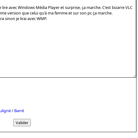
uligné
/
Barré