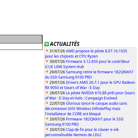
ACTUALITÉS
31/07/26
AMD propose le pilote 8.07.16.1035
pour les chipsets et CPU Ryzen
30/07/26
Firmware 3.12.650 pour le contrôleur
iCUE LINK System Hub
29/07/26
Samsung retire le firmware 1B2QNXH7
du SSD Samsung 9100 PRO
29/07/26
Drivers AMD 26.7.1 pour le GPU Radeon
RX 9050 et Gears of War : E-Day
28/07/26
Le pilote NVIDIA 610.88 prêt pour Gears
of War : E-Day et Halo : Campaign Evolved
22/07/26
Glorious lance le casque audio sans
déconnexion GHS Wireless InfinitePlay mais
l'installateur de CORE est bloqué
20/07/26
Firmware 1B2QNXH7 pour le SSD
Samsung 9100 PRO
20/07/26
Clap de fin pour le clavier e-ink
personnalisable Nemeio de LDLC