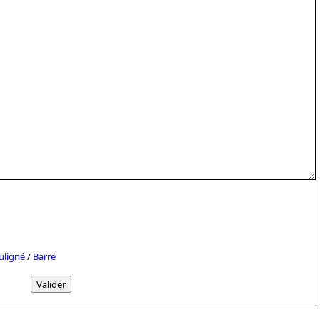
uligné
/
Barré