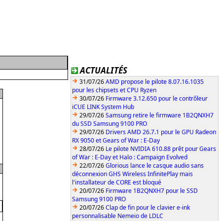
ACTUALITÉS
31/07/26
AMD propose le pilote 8.07.16.1035
pour les chipsets et CPU Ryzen
30/07/26
Firmware 3.12.650 pour le contrôleur
iCUE LINK System Hub
29/07/26
Samsung retire le firmware 1B2QNXH7
du SSD Samsung 9100 PRO
29/07/26
Drivers AMD 26.7.1 pour le GPU Radeon
RX 9050 et Gears of War : E-Day
28/07/26
Le pilote NVIDIA 610.88 prêt pour Gears
of War : E-Day et Halo : Campaign Evolved
22/07/26
Glorious lance le casque audio sans
déconnexion GHS Wireless InfinitePlay mais
l'installateur de CORE est bloqué
20/07/26
Firmware 1B2QNXH7 pour le SSD
Samsung 9100 PRO
20/07/26
Clap de fin pour le clavier e-ink
personnalisable Nemeio de LDLC