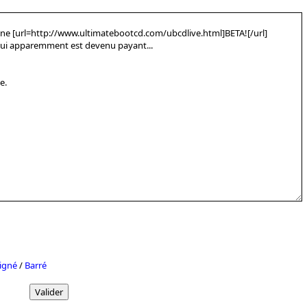
igné
/
Barré