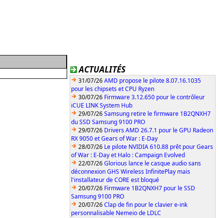
ACTUALITÉS
31/07/26
AMD propose le pilote 8.07.16.1035
pour les chipsets et CPU Ryzen
30/07/26
Firmware 3.12.650 pour le contrôleur
iCUE LINK System Hub
29/07/26
Samsung retire le firmware 1B2QNXH7
du SSD Samsung 9100 PRO
29/07/26
Drivers AMD 26.7.1 pour le GPU Radeon
RX 9050 et Gears of War : E-Day
28/07/26
Le pilote NVIDIA 610.88 prêt pour Gears
of War : E-Day et Halo : Campaign Evolved
22/07/26
Glorious lance le casque audio sans
déconnexion GHS Wireless InfinitePlay mais
l'installateur de CORE est bloqué
20/07/26
Firmware 1B2QNXH7 pour le SSD
Samsung 9100 PRO
20/07/26
Clap de fin pour le clavier e-ink
personnalisable Nemeio de LDLC