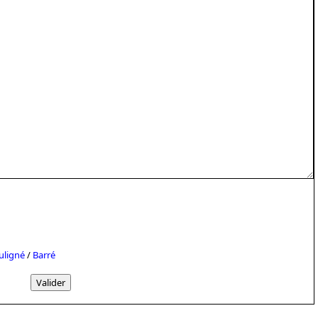
uligné
/
Barré