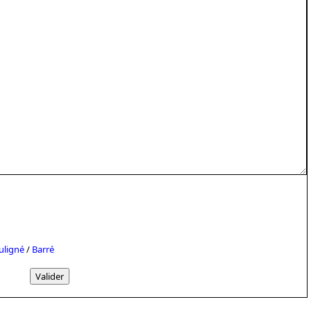
uligné
/
Barré