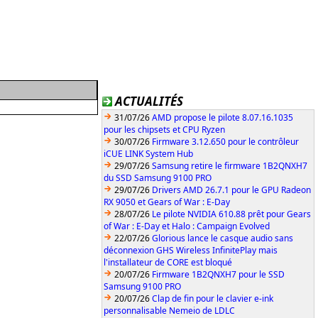
ACTUALITÉS
31/07/26
AMD propose le pilote 8.07.16.1035
pour les chipsets et CPU Ryzen
30/07/26
Firmware 3.12.650 pour le contrôleur
iCUE LINK System Hub
29/07/26
Samsung retire le firmware 1B2QNXH7
du SSD Samsung 9100 PRO
29/07/26
Drivers AMD 26.7.1 pour le GPU Radeon
RX 9050 et Gears of War : E-Day
28/07/26
Le pilote NVIDIA 610.88 prêt pour Gears
of War : E-Day et Halo : Campaign Evolved
22/07/26
Glorious lance le casque audio sans
déconnexion GHS Wireless InfinitePlay mais
l'installateur de CORE est bloqué
20/07/26
Firmware 1B2QNXH7 pour le SSD
Samsung 9100 PRO
20/07/26
Clap de fin pour le clavier e-ink
personnalisable Nemeio de LDLC