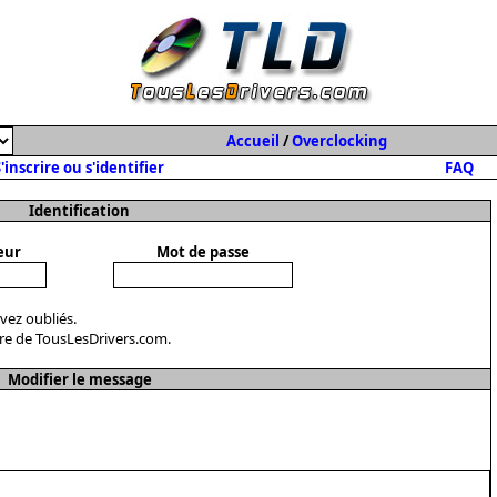
Accueil
/
Overclocking
'inscrire ou s'identifier
FAQ
Identification
eur
Mot de passe
avez oubliés.
re de TousLesDrivers.com.
Modifier le message