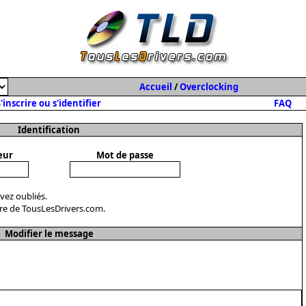
Accueil
/
Overclocking
'inscrire ou s'identifier
FAQ
Identification
eur
Mot de passe
avez oubliés.
re de TousLesDrivers.com.
Modifier le message