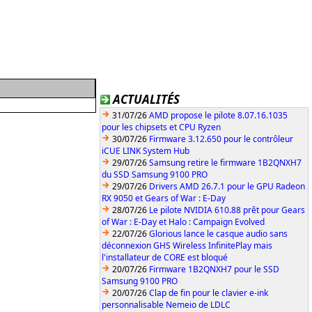
ACTUALITÉS
31/07/26
AMD propose le pilote 8.07.16.1035
pour les chipsets et CPU Ryzen
30/07/26
Firmware 3.12.650 pour le contrôleur
iCUE LINK System Hub
29/07/26
Samsung retire le firmware 1B2QNXH7
du SSD Samsung 9100 PRO
29/07/26
Drivers AMD 26.7.1 pour le GPU Radeon
RX 9050 et Gears of War : E-Day
28/07/26
Le pilote NVIDIA 610.88 prêt pour Gears
of War : E-Day et Halo : Campaign Evolved
22/07/26
Glorious lance le casque audio sans
déconnexion GHS Wireless InfinitePlay mais
l'installateur de CORE est bloqué
20/07/26
Firmware 1B2QNXH7 pour le SSD
Samsung 9100 PRO
20/07/26
Clap de fin pour le clavier e-ink
personnalisable Nemeio de LDLC