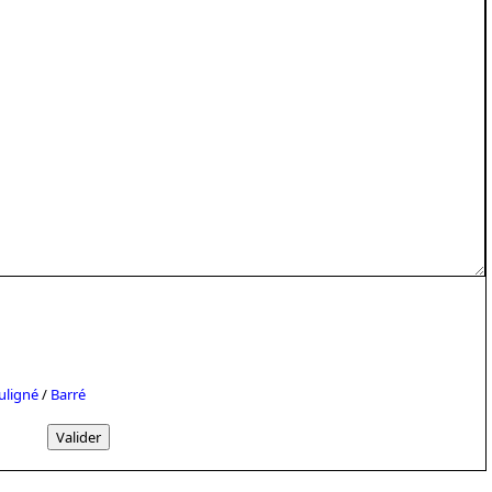
uligné
/
Barré