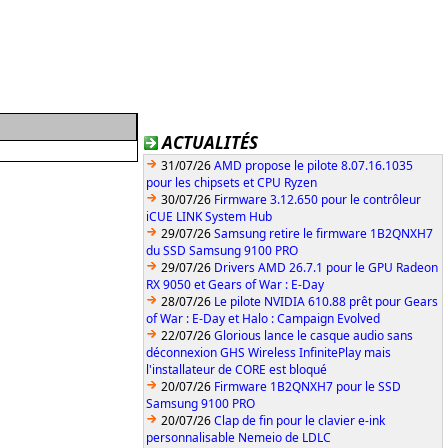
ACTUALITÉS
31/07/26
AMD propose le pilote 8.07.16.1035
pour les chipsets et CPU Ryzen
30/07/26
Firmware 3.12.650 pour le contrôleur
iCUE LINK System Hub
29/07/26
Samsung retire le firmware 1B2QNXH7
du SSD Samsung 9100 PRO
29/07/26
Drivers AMD 26.7.1 pour le GPU Radeon
RX 9050 et Gears of War : E-Day
28/07/26
Le pilote NVIDIA 610.88 prêt pour Gears
of War : E-Day et Halo : Campaign Evolved
22/07/26
Glorious lance le casque audio sans
déconnexion GHS Wireless InfinitePlay mais
l'installateur de CORE est bloqué
20/07/26
Firmware 1B2QNXH7 pour le SSD
Samsung 9100 PRO
20/07/26
Clap de fin pour le clavier e-ink
personnalisable Nemeio de LDLC