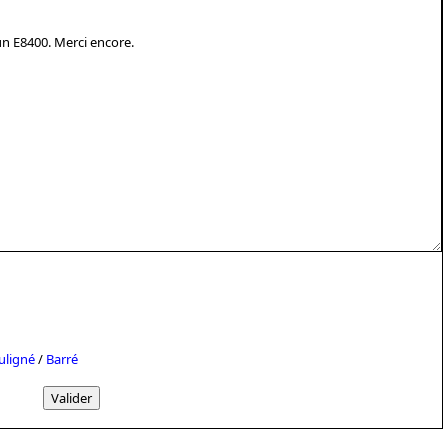
uligné
/
Barré