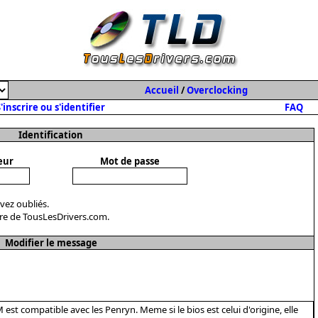
Accueil
/
Overclocking
'inscrire ou s'identifier
FAQ
Identification
eur
Mot de passe
avez oubliés.
re de TousLesDrivers.com.
Modifier le message