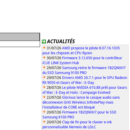
ACTUALITÉS
31/07/26
AMD propose le pilote 8.07.16.1035
pour les chipsets et CPU Ryzen
30/07/26
Firmware 3.12.650 pour le contrôleur
iCUE LINK System Hub
29/07/26
Samsung retire le firmware 1B2QNXH7
du SSD Samsung 9100 PRO
29/07/26
Drivers AMD 26.7.1 pour le GPU Radeon
RX 9050 et Gears of War : E-Day
28/07/26
Le pilote NVIDIA 610.88 prêt pour Gears
of War : E-Day et Halo : Campaign Evolved
22/07/26
Glorious lance le casque audio sans
déconnexion GHS Wireless InfinitePlay mais
l'installateur de CORE est bloqué
20/07/26
Firmware 1B2QNXH7 pour le SSD
Samsung 9100 PRO
20/07/26
Clap de fin pour le clavier e-ink
personnalisable Nemeio de LDLC