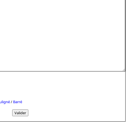
uligné
/
Barré