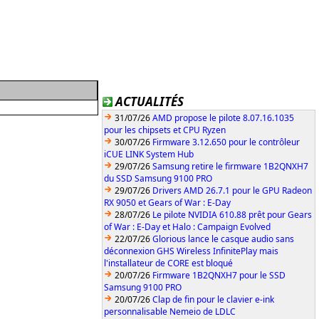
ACTUALITÉS
31/07/26
AMD propose le pilote 8.07.16.1035
pour les chipsets et CPU Ryzen
30/07/26
Firmware 3.12.650 pour le contrôleur
iCUE LINK System Hub
29/07/26
Samsung retire le firmware 1B2QNXH7
du SSD Samsung 9100 PRO
29/07/26
Drivers AMD 26.7.1 pour le GPU Radeon
RX 9050 et Gears of War : E-Day
28/07/26
Le pilote NVIDIA 610.88 prêt pour Gears
of War : E-Day et Halo : Campaign Evolved
22/07/26
Glorious lance le casque audio sans
déconnexion GHS Wireless InfinitePlay mais
l'installateur de CORE est bloqué
20/07/26
Firmware 1B2QNXH7 pour le SSD
Samsung 9100 PRO
20/07/26
Clap de fin pour le clavier e-ink
personnalisable Nemeio de LDLC