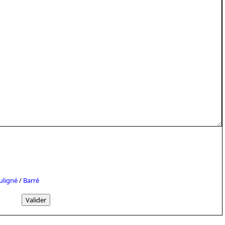
uligné
/
Barré