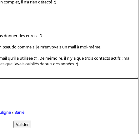
uligné
/
Barré