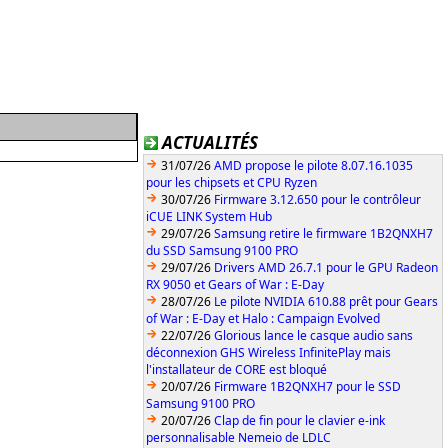
ACTUALITÉS
31/07/26
AMD propose le pilote 8.07.16.1035
pour les chipsets et CPU Ryzen
30/07/26
Firmware 3.12.650 pour le contrôleur
iCUE LINK System Hub
29/07/26
Samsung retire le firmware 1B2QNXH7
du SSD Samsung 9100 PRO
29/07/26
Drivers AMD 26.7.1 pour le GPU Radeon
RX 9050 et Gears of War : E-Day
28/07/26
Le pilote NVIDIA 610.88 prêt pour Gears
of War : E-Day et Halo : Campaign Evolved
22/07/26
Glorious lance le casque audio sans
déconnexion GHS Wireless InfinitePlay mais
l'installateur de CORE est bloqué
20/07/26
Firmware 1B2QNXH7 pour le SSD
Samsung 9100 PRO
20/07/26
Clap de fin pour le clavier e-ink
personnalisable Nemeio de LDLC