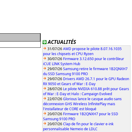
ACTUALITÉS
31/07/26
AMD propose le pilote 8.07.16.1035
pour les chipsets et CPU Ryzen
30/07/26
Firmware 3.12.650 pour le contrôleur
iCUE LINK System Hub
29/07/26
Samsung retire le firmware 1B2QNXH7
du SSD Samsung 9100 PRO
29/07/26
Drivers AMD 26.7.1 pour le GPU Radeon
RX 9050 et Gears of War : E-Day
28/07/26
Le pilote NVIDIA 610.88 prêt pour Gears
of War : E-Day et Halo : Campaign Evolved
22/07/26
Glorious lance le casque audio sans
déconnexion GHS Wireless InfinitePlay mais
l'installateur de CORE est bloqué
20/07/26
Firmware 1B2QNXH7 pour le SSD
Samsung 9100 PRO
20/07/26
Clap de fin pour le clavier e-ink
personnalisable Nemeio de LDLC