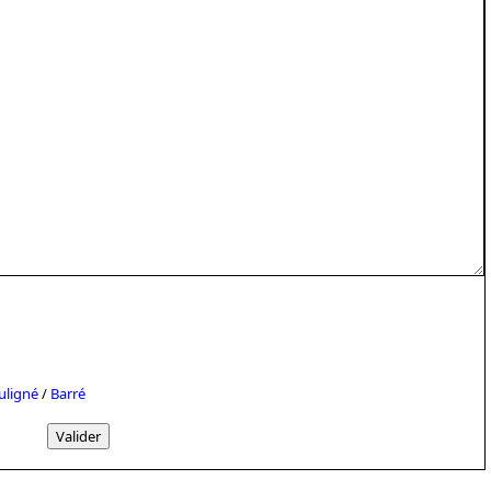
uligné
/
Barré