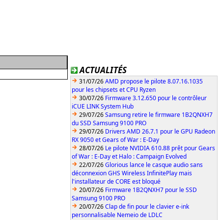
ACTUALITÉS
31/07/26
AMD propose le pilote 8.07.16.1035
pour les chipsets et CPU Ryzen
30/07/26
Firmware 3.12.650 pour le contrôleur
iCUE LINK System Hub
29/07/26
Samsung retire le firmware 1B2QNXH7
du SSD Samsung 9100 PRO
29/07/26
Drivers AMD 26.7.1 pour le GPU Radeon
RX 9050 et Gears of War : E-Day
28/07/26
Le pilote NVIDIA 610.88 prêt pour Gears
of War : E-Day et Halo : Campaign Evolved
22/07/26
Glorious lance le casque audio sans
déconnexion GHS Wireless InfinitePlay mais
l'installateur de CORE est bloqué
20/07/26
Firmware 1B2QNXH7 pour le SSD
Samsung 9100 PRO
20/07/26
Clap de fin pour le clavier e-ink
personnalisable Nemeio de LDLC