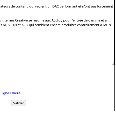
uligné
/
Barré