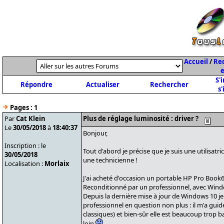
Accueil
/
Rec
e
S'
Répondre
Actualiser
Rechercher
s'
Pages :
1
Par
Cat Klein
Plus de réglage luminosité : driver ?
Le
30/05/2018
à
18:40:37
Bonjour,
Inscription : le
Tout d'abord je précise que je suis une utilisatr
30/05/2018
une technicienne !
Localisation :
Morlaix
J'ai acheté d'occasion un portable HP Pro Book6
Reconditionné par un professionnel, avec Window
Depuis la dernière mise à jour de Windows 10 je 
professionnel en question non plus : il m'a gui
classiques) et bien-sûr elle est beaucoup trop ba
loin