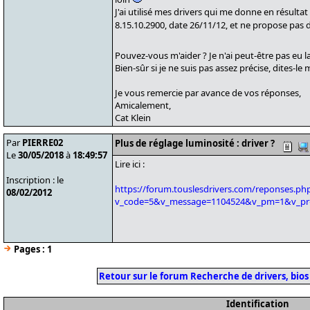
J'ai utilisé mes drivers qui me donne en résultat
8.15.10.2900, date 26/11/12, et ne propose pas 
Pouvez-vous m'aider ? Je n'ai peut-être pas eu 
Bien-sûr si je ne suis pas assez précise, dites-le 
Je vous remercie par avance de vos réponses,
Amicalement,
Cat Klein
Par
PIERRE02
Plus de réglage luminosité : driver ?
Le
30/05/2018
à
18:49:57
Lire ici :
Inscription : le
https://forum.touslesdrivers.com/reponses.ph
08/02/2012
v_code=5&v_message=1104524&v_pm=1&v_pr
Pages :
1
Retour sur le forum Recherche de drivers, bios
Identification