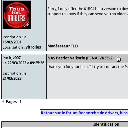
Sorry, I only offer the 01R04 beta version to do
support to know if they can send you an older v
Inscription : le
16/02/2001
Modérateur TLD
Localisation :
Vitrolles
Par
kjv007
NAS Patriot Valkyrie (PCNASVK35S2)
Le
22/03/2023
à
09:25:36
thank you for your help. I'll try to contact the Pa
Inscription : le
21/03/2023
Pages :
1
Retour sur le forum Recherche de drivers, bios
Identification