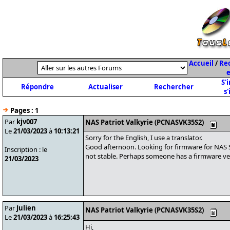
Accueil
/
Rec
e
S'
Répondre
Actualiser
Rechercher
s'
Pages :
1
Par
kjv007
NAS Patriot Valkyrie (PCNASVK35S2)
Le
21/03/2023
à
10:13:21
Sorry for the English, I use a translator.
Good afternoon. Looking for firmware for NAS 
Inscription : le
not stable. Perhaps someone has a firmware ve
21/03/2023
Par
Julien
NAS Patriot Valkyrie (PCNASVK35S2)
Le
21/03/2023
à
16:25:43
Hi,