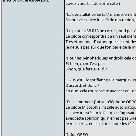
Inscription : le
03/09/2012
L'avez-vous fait de votre côté ?
"La desistallation se fait( manuellement
Si vous avez bien lu le fil de discussion,
"Le pilote USB R13 ne correspond pas à 
Le pilote correspondrait à un seul iden
Très étonnant, d'autant que ce sont de
Je ne suis pas sûr que l'on parle de la
"Pour les périphériques Android cela 
Et bien, ça ne l'est pas.
Sinon, que ferais-je ici ?
"22D9 est l' identifiant de la marqueOP
D'accord, et donc ?
En quoi cela est censé m'avancer en l'o
"En ce moment j' ai un téléphone OPP
Le pilote Micosoft s'installe automati
J'ai bien insisté sur le fait qu'il s'a
avec cette solution qui n'en est pas une
Je me cite "... et les pilotes pour les t
"Infos OPPO