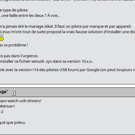
e type de pilote.
 une faille entre les deux ? À voir...
'a jamais été le mariage idéal. Il faut un pilote par marque et par appareil.
-Linux m'ont tout de suite proposé la vrais fausse solution d'installer une di
as ce problème !
is pas dans l'urgence.
nstaller ce fichier winusb .sys dans sa version 10.x.x..
mple avec la version r14 des pilotes USB fourni par Google (on peut toujours r
uga"
ppo-watch-usb-drivers/
#driver1
-2
iqué que prévu.