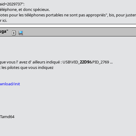
aid=2029737":
téléphone, et donc spécieux.
s pilotes pour les téléphones portables ne sont pas appropriés", bis, pour just
 ici.
uga"
ue vous l' avez d' ailleurs indiqué : USB\VID_
22D9
&PID_2769 ...
 les pilotes que vous indiquez
wnload/init
NTamd64