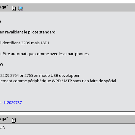
uga"
a
en revalidant le pilote standard
l identifiant 22D9 mais 18D1
oit être automatique comme avec les smartphones
PO
 22D9:2764 or 2765 en mode USB developper
iquement comme périphérique WPD / MTP sans rien faire de spécial
?aid=2029737
uga"
a":