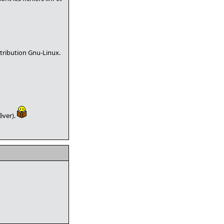
stribution Gnu-Linux.
êver).