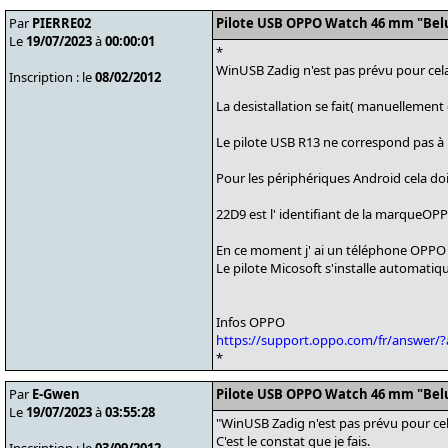
Par
PIERRE02
Pilote USB OPPO Watch 46 mm "Bel
Le
19/07/2023
à
00:00:01
*
WinUSB Zadig n'est pas prévu pour cel
Inscription : le
08/02/2012
La desistallation se fait( manuellement 
Le pilote USB R13 ne correspond pas à 
Pour les périphériques Android cela d
22D9 est l' identifiant de la marqueOP
En ce moment j' ai un téléphone OPPO
Le pilote Micosoft s'installe automat
Infos OPPO
https://support.oppo.com/fr/answer/
*
Par
E-Gwen
Pilote USB OPPO Watch 46 mm "Bel
Le
19/07/2023
à
03:55:28
"WinUSB Zadig n'est pas prévu pour cel
C'est le constat que je fais.