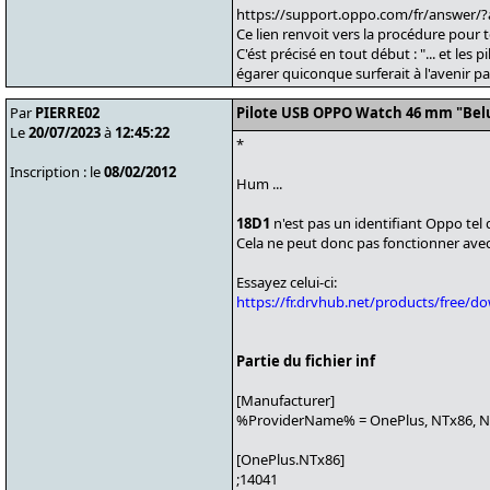
https://support.oppo.com/fr/answer/?
Ce lien renvoit vers la procédure pour 
C'ést précisé en tout début : "... et le
égarer quiconque surferait à l'avenir par
Par
PIERRE02
Pilote USB OPPO Watch 46 mm "Bel
Le
20/07/2023
à
12:45:22
*
Inscription : le
08/02/2012
Hum ...
18D1
n'est pas un identifiant Oppo tel q
Cela ne peut donc pas fonctionner avec
Essayez celui-ci:
https://fr.drvhub.net/products/free/do
Partie du fichier inf
[Manufacturer]
%ProviderName% = OnePlus, NTx86, 
[OnePlus.NTx86]
;14041