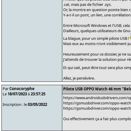
.cat, mais pas de fichier .sys.
Or, la montre en question pointe bien c
Y-a-t-il un pont, un lien, une corrélation,
Entre Microsoft Windows et l'USB, cela n
D'ailleurs, quelques utilisateurs de Gnu
La blague, pour un simple pilote USB !
Mais eux au moins n'ont visiblement p
Heureusement pour ce dossier, je ne su
J'attends de trouver la solution pour réi
Et qui sait, peut-être tout sera plus si
Allez, je persévère.
Par
Conocoryphe
Pilote USB OPPO Watch 46 mm "Bel
Le
18/07/2023
à
23:57:25
https://www.androidusbdrivers.com/o
https://gsmusbdriver.com/oppo-watch
Inscription : le
03/05/2022
https://gsmusbdriver.com/oppo-watch
Oui effectivement ça a l'air plus compl