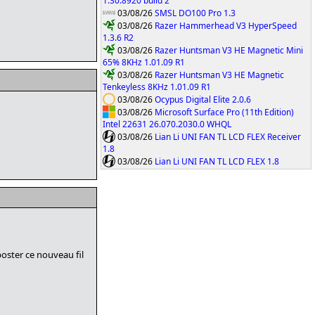
1.30.8920 build 2
03/08/26
SMSL DO100 Pro 1.3
03/08/26
Razer Hammerhead V3 HyperSpeed
1.3.6 R2
03/08/26
Razer Huntsman V3 HE Magnetic Mini
65% 8KHz 1.01.09 R1
03/08/26
Razer Huntsman V3 HE Magnetic
Tenkeyless 8KHz 1.01.09 R1
03/08/26
Ocypus Digital Elite 2.0.6
03/08/26
Microsoft Surface Pro (11th Edition)
Intel 22631 26.070.2030.0 WHQL
03/08/26
Lian Li UNI FAN TL LCD FLEX Receiver
1.8
03/08/26
Lian Li UNI FAN TL LCD FLEX 1.8
oster ce nouveau fil