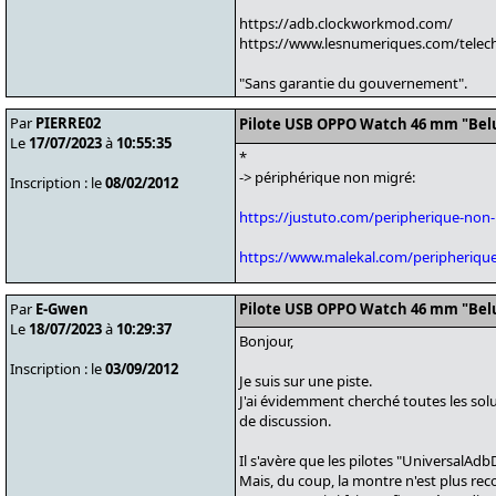
https://adb.clockworkmod.com/
https://www.lesnumeriques.com/telech
"Sans garantie du gouvernement".
Par
PIERRE02
Pilote USB OPPO Watch 46 mm "Bel
Le
17/07/2023
à
10:55:35
*
-> périphérique non migré:
Inscription : le
08/02/2012
https://justuto.com/peripherique-non
https://www.malekal.com/peripheriqu
Par
E-Gwen
Pilote USB OPPO Watch 46 mm "Bel
Le
18/07/2023
à
10:29:37
Bonjour,
Inscription : le
03/09/2012
Je suis sur une piste.
J'ai évidemment cherché toutes les sol
de discussion.
Il s'avère que les pilotes "UniversalAdbD
Mais, du coup, la montre n'est plus re