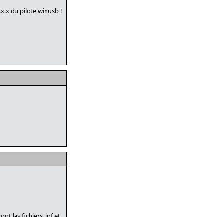
x.x du pilote winusb !
t les fichiers .inf et