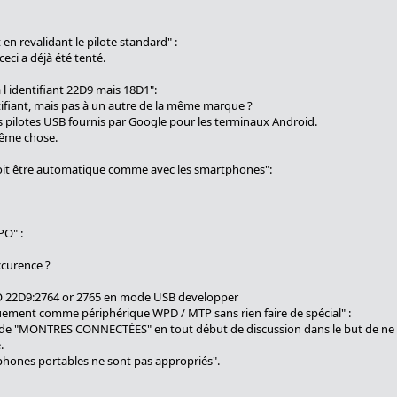
 en revalidant le pilote standard" :
 ceci a déjà été tenté.
l identifiant 22D9 mais 18D1":
tifiant, mais pas à un autre de la même marque ?
s pilotes USB fournis par Google pour les terminaux Android.
 même chose.
doit être automatique comme avec les smartphones":
PO" :
ccurence ?
O 22D9:2764 or 2765 en mode USB developper
quement comme périphérique WPD / MTP sans rien faire de spécial" :
gissait de "MONTRES CONNECTÉES" en tout début de discussion dans le but de n
.
éléphones portables ne sont pas appropriés".