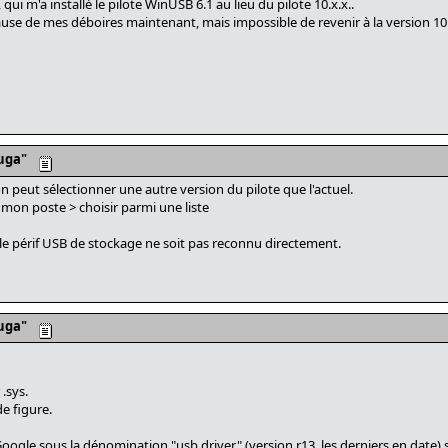
 qui m'a installé le pilote WinUSB 6.1 au lieu du pilote 10.x.x..
ause de mes déboires maintenant, mais impossible de revenir à la version 10.
uga"
n peut sélectionner une autre version du pilote que l'actuel.
i mon poste > choisir parmi une liste
 périf USB de stockage ne soit pas reconnu directement.
uga"
 .sys.
de figure.
oogle sous la dénomination "usb driver" (version r13, les derniers en date) son