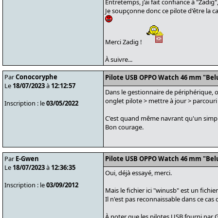
Entretemps, j'ai fait confiance à "Zadig",
Je soupçonne donc ce pilote d'être la c
Merci Zadig !
À suivre...
Par
Conocoryphe
Pilote USB OPPO Watch 46 mm "Bel
Le
18/07/2023
à
12:12:57
Dans le gestionnaire de périphérique, o
onglet pilote > mettre à jour > parcour
Inscription : le
03/05/2022
C'est quand même navrant qu'un simple
Bon courage.
Par
E-Gwen
Pilote USB OPPO Watch 46 mm "Bel
Le
18/07/2023
à
12:36:35
Oui, déjà essayé, merci.
Inscription : le
03/09/2012
Mais le fichier ici "winusb" est un fichier
Il n'est pas reconnaissable dans ce cas 
À noter que les pilotes USB fourni par G