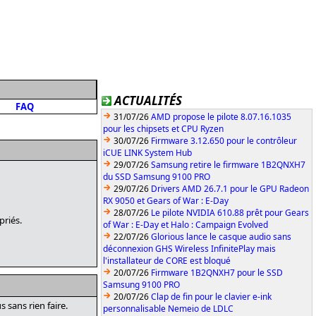
ACTUALITÉS
FAQ
31/07/26
AMD propose le pilote 8.07.16.1035
pour les chipsets et CPU Ryzen
30/07/26
Firmware 3.12.650 pour le contrôleur
iCUE LINK System Hub
29/07/26
Samsung retire le firmware 1B2QNXH7
du SSD Samsung 9100 PRO
29/07/26
Drivers AMD 26.7.1 pour le GPU Radeon
RX 9050 et Gears of War : E-Day
28/07/26
Le pilote NVIDIA 610.88 prêt pour Gears
priés.
of War : E-Day et Halo : Campaign Evolved
22/07/26
Glorious lance le casque audio sans
déconnexion GHS Wireless InfinitePlay mais
l'installateur de CORE est bloqué
20/07/26
Firmware 1B2QNXH7 pour le SSD
Samsung 9100 PRO
20/07/26
Clap de fin pour le clavier e-ink
 sans rien faire.
personnalisable Nemeio de LDLC