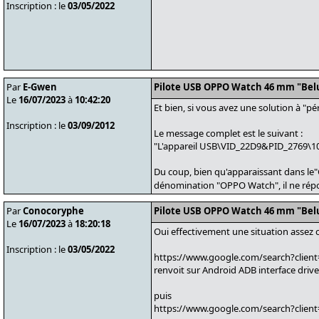
Inscription : le
03/05/2022
Par
E-Gwen
Pilote USB OPPO Watch 46 mm "Bel
Le
16/07/2023
à
10:42:20
Et bien, si vous avez une solution à "pé
Inscription : le
03/09/2012
Le message complet est le suivant :
"L'appareil USB\VID_22D9&PID_2769\10a
Du coup, bien qu'apparaissant dans le"
dénomination "OPPO Watch", il ne rép
Par
Conocoryphe
Pilote USB OPPO Watch 46 mm "Bel
Le
16/07/2023
à
18:20:18
Oui effectivement une situation assez 
Inscription : le
03/05/2022
https://www.google.com/search?clie
renvoit sur Android ADB interface drive
puis
https://www.google.com/search?clien