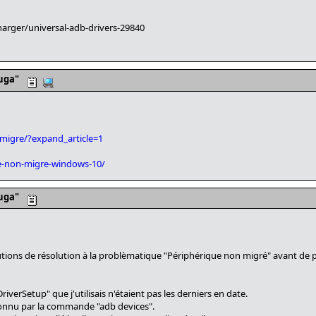
arger/universal-adb-drivers-29840
uga"
-migre/?expand_article=1
e-non-migre-windows-10/
uga"
utions de résolution à la problèmatique "Périphérique non migré" avant de p
riverSetup" que j'utilisais n'étaient pas les derniers en date.
connu par la commande "adb devices".