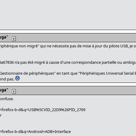
uga"
riphérique non migré" qui ne nécessite pas de mise à jour du pilote USB, je s
67836 n’a pas été migré à cause d'une correspondance partielle ou ambigu
Gestionnaire de périphériques" en tant que "Périphériques Universal Serial 
ond pas.
uga"
confuse.
nt=firefox-b-d&q=USB%5CVID_22D9%26PID_2769
r
t=firefox-b-d&q=Android+ADB+Interface