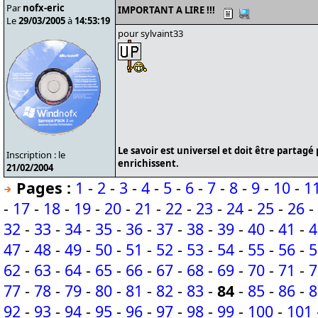
Par
nofx-eric
IMPORTANT A LIRE !!!
Le
29/03/2005
à
14:53:19
pour sylvaint33
Le savoir est universel et doit être partagé
Inscription : le
enrichissent.
21/02/2004
Pages :
1
-
2
-
3
-
4
-
5
-
6
-
7
-
8
-
9
-
10
-
1
-
17
-
18
-
19
-
20
-
21
-
22
-
23
-
24
-
25
-
26
-
32
-
33
-
34
-
35
-
36
-
37
-
38
-
39
-
40
-
41
-
4
47
-
48
-
49
-
50
-
51
-
52
-
53
-
54
-
55
-
56
-
5
62
-
63
-
64
-
65
-
66
-
67
-
68
-
69
-
70
-
71
-
7
77
-
78
-
79
-
80
-
81
-
82
-
83
-
84
-
85
-
86
-
8
92
-
93
-
94
-
95
-
96
-
97
-
98
-
99
-
100
-
101