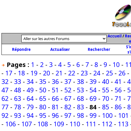
Accueil
/
Rec
e
S'
Répondre
Actualiser
Rechercher
s'
Pages :
1
-
2
-
3
-
4
-
5
-
6
-
7
-
8
-
9
-
10
-
1
-
17
-
18
-
19
-
20
-
21
-
22
-
23
-
24
-
25
-
26
-
32
-
33
-
34
-
35
-
36
-
37
-
38
-
39
-
40
-
41
-
4
47
-
48
-
49
-
50
-
51
-
52
-
53
-
54
-
55
-
56
-
5
62
-
63
-
64
-
65
-
66
-
67
-
68
-
69
-
70
-
71
-
7
77
-
78
-
79
-
80
-
81
-
82
-
83
-
84
-
85
-
86
-
8
92
-
93
-
94
-
95
-
96
-
97
-
98
-
99
-
100
-
101
-
106
-
107
-
108
-
109
-
110
-
111
-
112
-
113