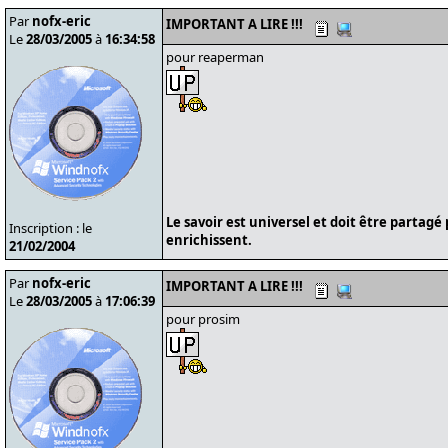
Par
nofx-eric
IMPORTANT A LIRE !!!
Le
28/03/2005
à
16:34:58
pour reaperman
Le savoir est universel et doit être partagé
Inscription : le
enrichissent.
21/02/2004
Par
nofx-eric
IMPORTANT A LIRE !!!
Le
28/03/2005
à
17:06:39
pour prosim