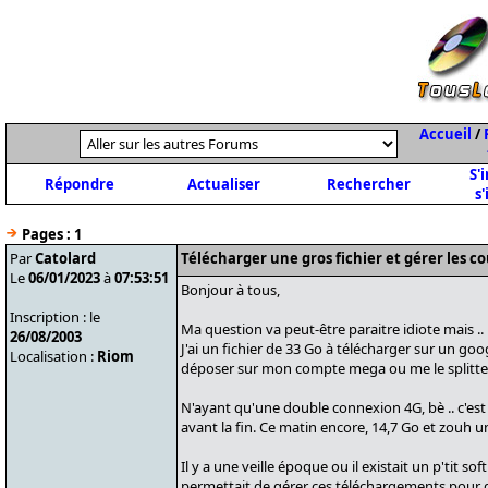
Accueil
/
S'
Répondre
Actualiser
Rechercher
s'
Pages :
1
Par
Catolard
Télécharger une gros fichier et gérer les c
Le
06/01/2023
à
07:53:51
Bonjour à tous,
Inscription : le
Ma question va peut-être paraitre idiote mais ..
26/08/2003
J'ai un fichier de 33 Go à télécharger sur un goo
Localisation :
Riom
déposer sur mon compte mega ou me le splitter
N'ayant qu'une double connexion 4G, bè .. c'est
avant la fin. Ce matin encore, 14,7 Go et zouh u
Il y a une veille époque ou il existait un p'tit so
permettait de gérer ces téléchargements pour q