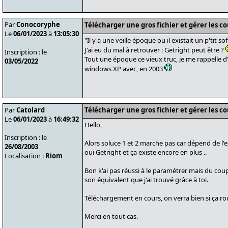
Par
Conocoryphe
Télécharger une gros fichier et gérer les c
Le
06/01/2023
à
13:05:30
"Il y a une veille époque ou il existait un p'tit s
J'ai eu du mal à retrouver : Getright peut être ?
Inscription : le
Tout une époque ce vieux truc, je me rappelle d
03/05/2022
windows XP avec, en 2003
Par
Catolard
Télécharger une gros fichier et gérer les c
Le
06/01/2023
à
16:49:32
Hello,
Inscription : le
Alors soluce 1 et 2 marche pas car dépend de l'
26/08/2003
oui Getright et ça existe encore en plus ..
Localisation :
Riom
Bon k'ai pas réussi à le paramétrer mais du cou
son équivalent que j'ai trouvé grâce à toi.
Téléchargement en cours, on verra bien si ça ro
Merci en tout cas.