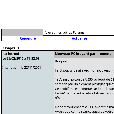
Répondre
Actualiser
Pages :
1
Par
letmoi
Nouveau PC bruyant par moment
Le
25/02/2016
à
17:32:09
Bonjour,
Inscription : le
22/11/2001
J'ai 3 soucis (déjà) avec mon nouveau P
1) L'alim une corsair V550 au bout de 2 
compris par un élément plexiglas qui est
Ce problème est connue car je l'ai lu s
Le SAV par défaut a refixé l'alimentati
résolu.
Donc retour encore du PC avant fin ma
Avez vous connaissance aussi de votre cot