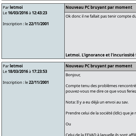
Par
letmoi
Nouveau PC bruyant par moment
Le
16/03/2016
à
12:43:23
Ok donc il ne fallait pas tenir compte 
Inscription : le
22/11/2001
Letmoi. L'ignorance et l'incuriosit
Par
letmoi
Nouveau PC bruyant par moment
Le
18/03/2016
à
17:23:53
Bonjour,
Inscription : le
22/11/2001
Compte tenu des problèmes rencontrés 
pouvez-vous me dire ce que vous feriez
Nota: Il y a eu déjà un envoi au sav.
Prendre celui de la société (ldlc) que je
Ou
Celui de la FEVAD à laquelle ils sont affil