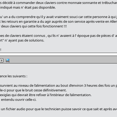
uis décidé à commander deux claviers contre monnaie sonnante et trébuchan
x indiqué mais n' était pas disponible.
u' un a du comprendre qu'il y avait vraiment souci car cette personne à qui 
 les retours en garantie a du agir auprès de son service après-vente en All
deux claviers qui cette fois fonctionnent !!!
s de claviers étaient connus , qu'ils n' avaient à l' époque pas de pièces d' 
rt" n' ayant pas de solutions.
!
nce les suivants :
 survient au niveau de l’alimentation au bout d’environ 3 heures des fois un 
elle-ci pour que le bruit cesse définitivement.
glas qui devrait être refixer à l’intérieur de l’alimentation.
 entendu ouvrir celle-ci.
un fichier audio pour que le technicien puisse savoir ce que sait et après avoi