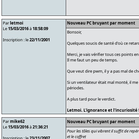
Par
letmoi
Nouveau PC bruyant par moment
Le
15/03/2016
à
18:58:09
Bonsoir,
Inscription : le
22/11/2001
Quelques soucis de santé d'où ce retar
Merci, je vais vérifier tous ces points en
Il me faut un peu de temps.
Que veut dire pwm, il y a pas mal de ch
Si un ventilateur était mal monté, il me
périodes.
A plus tard pour le verdict.
Letmoi. L'ignorance et l'incuriosit
Par
mike62
Nouveau PC bruyant par moment
Le
15/03/2016
à
21:36:21
Pour les tôles qui vibrent il suffit de rep
et le coffret
Inscription : le
23/11/2007