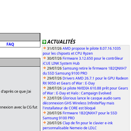
ACTUALITÉS
FAQ
31/07/26
AMD propose le pilote 8.07.16.1035
pour les chipsets et CPU Ryzen
30/07/26
Firmware 3.12.650 pour le contrôleur
iCUE LINK System Hub
29/07/26
Samsung retire le firmware 1B2QNXH7
du SSD Samsung 9100 PRO
29/07/26
Drivers AMD 26.7.1 pour le GPU Radeon
RX 9050 et Gears of War : E-Day
28/07/26
Le pilote NVIDIA 610.88 prêt pour Gears
d'après ce que j'ai
of War : E-Day et Halo : Campaign Evolved
22/07/26
Glorious lance le casque audio sans
déconnexion GHS Wireless InfinitePlay mais
nnexion avec la CG fut
l'installateur de CORE est bloqué
20/07/26
Firmware 1B2QNXH7 pour le SSD
Samsung 9100 PRO
20/07/26
Clap de fin pour le clavier e-ink
personnalisable Nemeio de LDLC