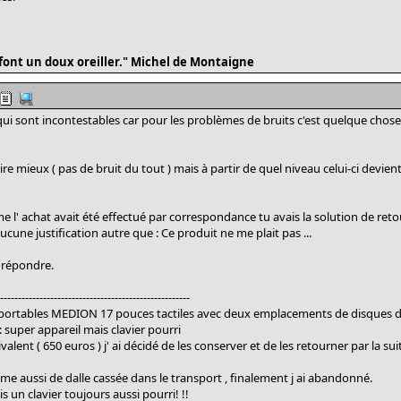
é font un doux oreiller." Michel de Montaigne
qui sont incontestables car pour les problèmes de bruits c'est quelque chose
re mieux ( pas de bruit du tout ) mais à partir de quel niveau celui-ci devie
me l' achat avait été effectué par correspondance tu avais la solution de ret
ucune justification autre que : Ce produit ne me plait pas ...
e répondre.
-----------------------------------------------------
ux portables MEDION 17 pouces tactiles avec deux emplacements de disques d
 super appareil mais clavier pourri
lent ( 650 euros ) j' ai décidé de les conserver et de les retourner par la sui
blème aussi de dalle cassée dans le transport , finalement j ai abandonné.
s un clavier toujours aussi pourri! !!