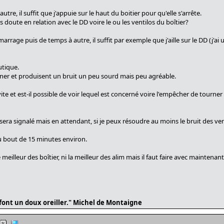
tre, il suffit que j'appuie sur le haut du boitier pour qu'elle s'arrête.
oute en relation avec le DD voire le ou les ventilos du boîtier?
arrage puis de temps à autre, il suffit par exemple que j'aille sur le DD (j'ai
utique.
rner et produisent un bruit un peu sourd mais peu agréable.
vite et est-il possible de voir lequel est concerné voire l'empêcher de tourner s
sera signalé mais en attendant, si je peux résoudre au moins le bruit des vent
au bout de 15 minutes environ.
e meilleur des boîtier, ni la meilleur des alim mais il faut faire avec maintenan
é font un doux oreiller." Michel de Montaigne