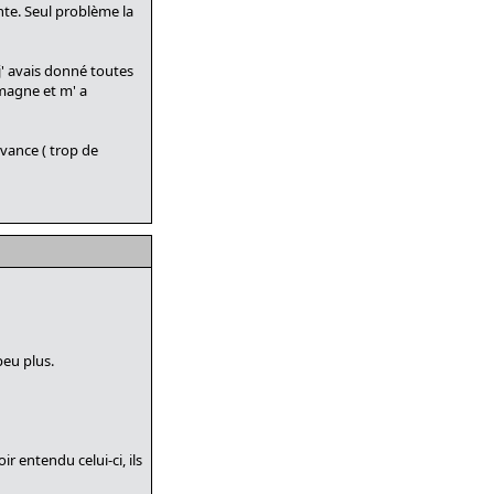
te. Seul problème la
j' avais donné toutes
emagne et m' a
avance ( trop de
peu plus.
r entendu celui-ci, ils