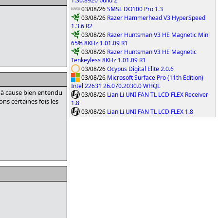
1.30.8920 build 2
03/08/26
SMSL DO100 Pro 1.3
03/08/26
Razer Hammerhead V3 HyperSpeed
1.3.6 R2
03/08/26
Razer Huntsman V3 HE Magnetic Mini
65% 8KHz 1.01.09 R1
03/08/26
Razer Huntsman V3 HE Magnetic
Tenkeyless 8KHz 1.01.09 R1
03/08/26
Ocypus Digital Elite 2.0.6
03/08/26
Microsoft Surface Pro (11th Edition)
Intel 22631 26.070.2030.0 WHQL
s à cause bien entendu
03/08/26
Lian Li UNI FAN TL LCD FLEX Receiver
ns certaines fois les
1.8
03/08/26
Lian Li UNI FAN TL LCD FLEX 1.8