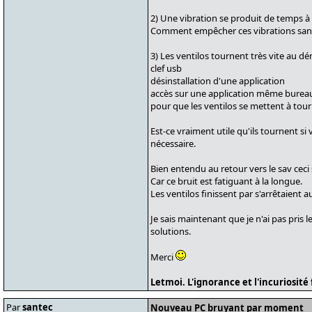
2) Une vibration se produit de temps à au
Comment empêcher ces vibrations sans d
3) Les ventilos tournent très vite au dém
clef usb
désinstallation d'une application
accès sur une application même burea
pour que les ventilos se mettent à tou
Est-ce vraiment utile qu'ils tournent si 
nécessaire.
Bien entendu au retour vers le sav ceci 
Car ce bruit est fatiguant à la longue.
Les ventilos finissent par s'arrêtaient 
Je sais maintenant que je n'ai pas pris l
solutions.
Merci
Letmoi. L'ignorance et l'incuriosit
Par
santec
Nouveau PC bruyant par moment