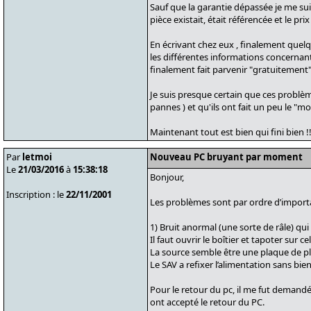
Sauf que la garantie dépassée je me s
pièce existait, était référencée et le pri
En écrivant chez eux , finalement quelq
les différentes informations concernant
finalement fait parvenir "gratuitement" 
Je suis presque certain que ces problème
pannes ) et qu'ils ont fait un peu le "mo
Maintenant tout est bien qui fini bien !!
Par
letmoi
Nouveau PC bruyant par moment
Le
21/03/2016
à
15:38:18
Bonjour,
Inscription : le
22/11/2001
Les problèmes sont par ordre d’importa
1) Bruit anormal (une sorte de râle) qui
Il faut ouvrir le boîtier et tapoter sur c
La source semble être une plaque de plexi
Le SAV a refixer l’alimentation sans bien
Pour le retour du pc, il me fut demandé 
ont accepté le retour du PC.