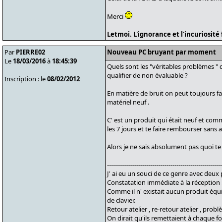
Merci
Letmoi. L'ignorance et l'incuriosit
Par
PIERRE02
Nouveau PC bruyant par moment
Le
18/03/2016
à
18:45:39
Quels sont les "véritables problèmes " 
qualifier de non évaluable ?
Inscription : le
08/02/2012
En matière de bruit on peut toujours fai
matériel neuf .
C' est un produit qui était neuf et com
les 7 jours et te faire rembourser sans a
Alors je ne sais absolument pas quoi t
----------------------------------------------------------
J' ai eu un souci de ce genre avec de
Constatation immédiate à la réception :
Comme il n' existait aucun produit équiva
de clavier.
Retour atelier , re-retour atelier , pro
On dirait qu'ils remettaient à chaque foi