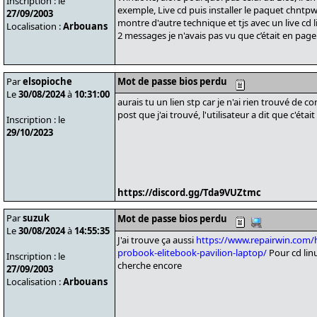
Inscription : le
exemple, Live cd puis installer le paquet chntpw,
27/09/2003
montre d'autre technique et tjs avec un live cd li
Localisation :
Arbouans
2 messages je n'avais pas vu que c’était en page
Par
elsopioche
Mot de passe bios perdu
Le
30/08/2024
à
10:31:00
aurais tu un lien stp car je n'ai rien trouvé de 
post que j'ai trouvé, l'utilisateur a dit que c'ét
Inscription : le
29/10/2023
https://discord.gg/Tda9VUZtmc
Par
suzuk
Mot de passe bios perdu
Le
30/08/2024
à
14:55:35
J'ai trouve ça aussi
https://www.repairwin.com/
probook-elitebook-pavilion-laptop/
Pour cd linu
Inscription : le
cherche encore
27/09/2003
Localisation :
Arbouans