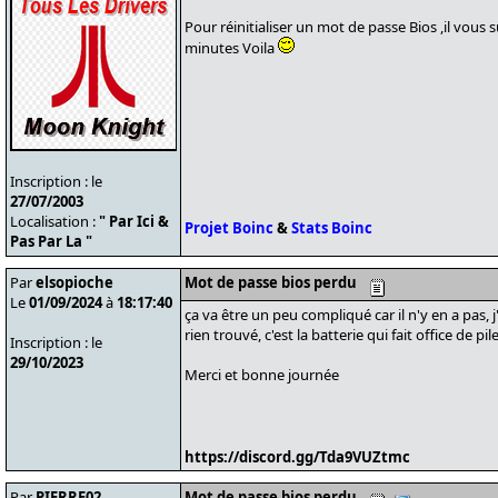
Pour réinitialiser un mot de passe Bios ,il vous s
minutes Voila
Inscription : le
27/07/2003
Localisation :
" Par Ici &
Projet Boinc
&
Stats Boinc
Pas Par La "
Par
elsopioche
Mot de passe bios perdu
Le
01/09/2024
à
18:17:40
ça va être un peu compliqué car il n'y en a pas, j
rien trouvé, c'est la batterie qui fait office de pil
Inscription : le
29/10/2023
Merci et bonne journée
https://discord.gg/Tda9VUZtmc
Par
PIERRE02
Mot de passe bios perdu