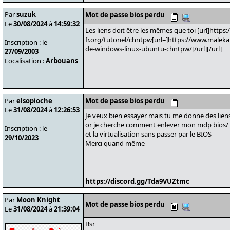
Par
suzuk
Mot de passe bios perdu
Le
30/08/2024
à
14:59:32
Les liens doit être les mêmes que toi [url]https
fr.org/tutoriel/chntpw[url=]https://www.malekal
Inscription : le
de-windows-linux-ubuntu-chntpw/[/url][/url]
27/09/2003
Localisation :
Arbouans
Par
elsopioche
Mot de passe bios perdu
Le
31/08/2024
à
12:26:53
Je veux bien essayer mais tu me donne des lien
or je cherche comment enlever mon mdp bios/ 
Inscription : le
et la virtualisation sans passer par le BIOS
29/10/2023
Merci quand même
https://discord.gg/Tda9VUZtmc
Par
Moon Knight
Mot de passe bios perdu
Le
31/08/2024
à
21:39:04
Bsr