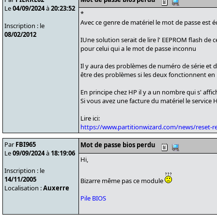
Le
04/09/2024
à
20:23:52
*
Avec ce genre de matériel le mot de passe est é
Inscription : le
08/02/2012
IUne solution serait de lire l' EEPROM flash de c
pour celui qui a le mot de passe inconnu
Il y aura des problèmes de numéro de série et 
être des problèmes si les deux fonctionnent 
En principe chez HP il y a un nombre qui s' affi
Si vous avez une facture du matériel le service
Lire ici:
https://www.partitionwizard.com/news/reset-
Par
FBI965
Mot de passe bios perdu
Le
09/09/2024
à
18:19:06
Hi,
Inscription : le
14/11/2005
Bizarre même pas ce module
Localisation :
Auxerre
Pile BIOS