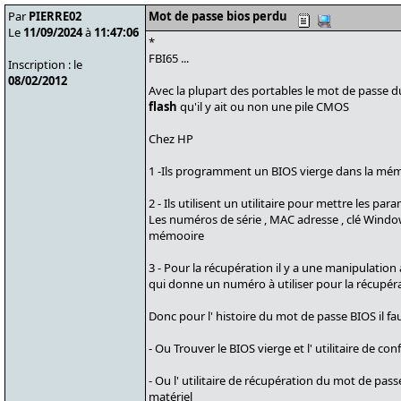
Par
PIERRE02
Mot de passe bios perdu
Le
11/09/2024
à
11:47:06
*
FBI65 ...
Inscription : le
08/02/2012
Avec la plupart des portables le mot de passe du
flash
qu'il y ait ou non une pile CMOS
Chez HP
1 -Ils programment un BIOS vierge dans la mé
2 - Ils utilisent un utilitaire pour mettre les pa
Les numéros de série , MAC adresse , clé Windows 
mémooire
3 - Pour la récupération il y a une manipulati
qui donne un numéro à utiliser pour la récupér
Donc pour l' histoire du mot de passe BIOS il fau
- Ou Trouver le BIOS vierge et l' utilitaire de co
- Ou l' utilitaire de récupération du mot de pass
matériel