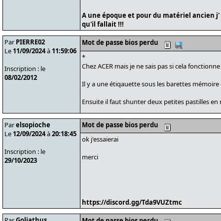
A une époque et pour du matériel ancien j' 
qu'il fallait !!!
Par
PIERRE02
Mot de passe bios perdu
Le
11/09/2024
à
11:59:06
*
Chez ACER mais je ne sais pas si cela fonctionne 
Inscription : le
08/02/2012
Il y a une étiqauette sous les barettes mémoire 
Ensuite il faut shunter deux petites pastilles en
Par
elsopioche
Mot de passe bios perdu
Le
12/09/2024
à
20:18:45
ok j'essaierai
Inscription : le
merci
29/10/2023
https://discord.gg/Tda9VUZtmc
Par
Goliathus
Mot de passe bios perdu