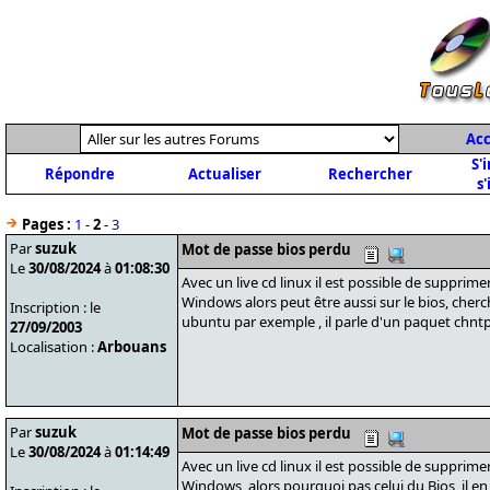
Acc
S'
Répondre
Actualiser
Rechercher
s'
Pages :
1
-
2
-
3
Par
suzuk
Mot de passe bios perdu
Le
30/08/2024
à
01:08:30
Avec un live cd linux il est possible de suppri
Windows alors peut être aussi sur le bios, cherc
Inscription : le
ubuntu par exemple , il parle d'un paquet chntp
27/09/2003
Localisation :
Arbouans
Par
suzuk
Mot de passe bios perdu
Le
30/08/2024
à
01:14:49
Avec un live cd linux il est possible de suppri
Windows, alors pourquoi pas celui du Bios, il en