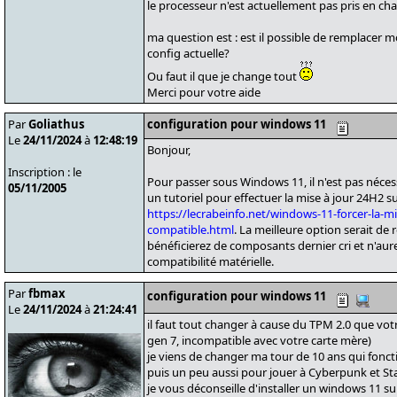
le processeur n'est actuellement pas pris en c
ma question est : est il possible de remplacer
config actuelle?
Ou faut il que je change tout
Merci pour votre aide
Par
Goliathus
configuration pour windows 11
Le
24/11/2024
à
12:48:19
Bonjour,
Inscription : le
Pour passer sous Windows 11, il n'est pas néces
05/11/2005
un tutoriel pour effectuer la mise à jour 24H2 
https://lecrabeinfo.net/windows-11-forcer-la-m
compatible.html
. La meilleure option serait de
bénéficierez de composants dernier cri et n'aur
compatibilité matérielle.
Par
fbmax
configuration pour windows 11
Le
24/11/2024
à
21:24:41
il faut tout changer à cause du TPM 2.0 que vot
gen 7, incompatible avec votre carte mère)
je viens de changer ma tour de 10 ans qui foncti
puis un peu aussi pour jouer à Cyberpunk et Sta
je vous déconseille d'installer un windows 11 s