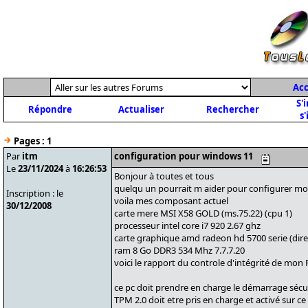
Acc
S'
Répondre
Actualiser
Rechercher
s'
Pages :
1
Par
itm
configuration pour windows 11
Le
23/11/2024
à
16:26:53
Bonjour à toutes et tous
quelqu un pourrait m aider pour configurer mo
Inscription : le
voila mes composant actuel
30/12/2008
carte mere MSI X58 GOLD (ms.75.22) (cpu 1)
processeur intel core i7 920 2.67 ghz
carte graphique amd radeon hd 5700 serie (direc
ram 8 Go DDR3 534 Mhz 7.7.7.20
voici le rapport du controle d'intégrité de mon
ce pc doit prendre en charge le démarrage sécu
TPM 2.0 doit etre pris en charge et activé sur ce