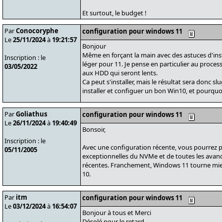
Et surtout, le budget !
Par
Conocoryphe
configuration pour windows 11
Le
25/11/2024
à
19:21:57
Bonjour
Même en forçant la main avec des astuces d'inst
Inscription : le
léger pour 11. Je pense en particulier au process
03/05/2022
aux HDD qui seront lents.
Ca peut s'installer, mais le résultat sera donc s
installer et configuer un bon Win10, et pourquo
Par
Goliathus
configuration pour windows 11
Le
26/11/2024
à
19:40:49
Bonsoir,
Inscription : le
Avec une configuration récente, vous pourrez 
05/11/2005
exceptionnelles du NVMe et de toutes les avanc
récentes. Franchement, Windows 11 tourne mi
10.
Par
itm
configuration pour windows 11
Le
03/12/2024
à
16:54:07
Bonjour à tous et Merci
Désolé pour le retard