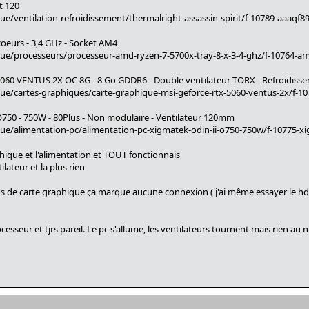
t 120
e/ventilation-refroidissement/thermalright-assassin-spirit/f-10789-aaaqf8
coeurs - 3,4 GHz - Socket AM4
ue/processeurs/processeur-amd-ryzen-7-5700x-tray-8-x-3-4-ghz/f-10764-
5060 VENTUS 2X OC 8G - 8 Go GDDR6 - Double ventilateur TORX - Refroidisse
ue/cartes-graphiques/carte-graphique-msi-geforce-rtx-5060-ventus-2x/f-1
O750 - 750W - 80Plus - Non modulaire - Ventilateur 120mm
ue/alimentation-pc/alimentation-pc-xigmatek-odin-ii-o750-750w/f-10775-x
phique et l'alimentation et TOUT fonctionnais
ilateur et la plus rien
 plus de carte graphique ça marque aucune connexion ( j'ai même essayer le h
sseur et tjrs pareil. Le pc s'allume, les ventilateurs tournent mais rien au ni