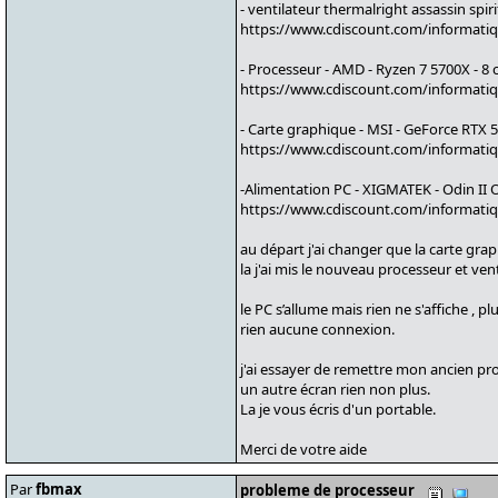
- ventilateur thermalright assassin spiri
https://www.cdiscount.com/informatiqu
- Processeur - AMD - Ryzen 7 5700X - 8 
https://www.cdiscount.com/informatiq
- Carte graphique - MSI - GeForce RTX 
https://www.cdiscount.com/informatiq
-Alimentation PC - XIGMATEK - Odin II 
https://www.cdiscount.com/informatiq
au départ j'ai changer que la carte gra
la j'ai mis le nouveau processeur et vent
le PC s’allume mais rien ne s'affiche ,
rien aucune connexion.
j'ai essayer de remettre mon ancien proce
un autre écran rien non plus.
La je vous écris d'un portable.
Merci de votre aide
Par
fbmax
probleme de processeur