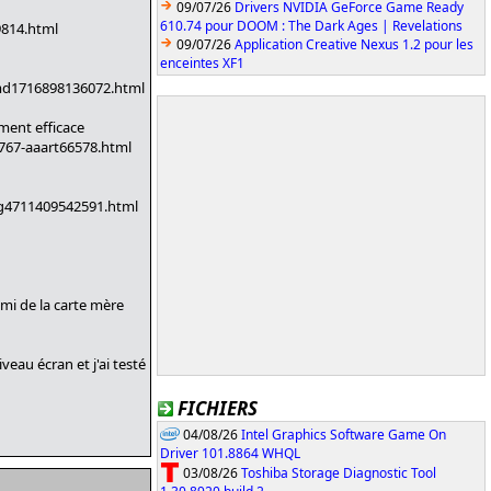
09/07/26
Drivers NVIDIA GeForce Game Ready
610.74 pour DOOM : The Dark Ages | Revelations
9814.html
09/07/26
Application Creative Nexus 1.2 pour les
enceintes XF1
amd1716898136072.html
ment efficace
0767-aaart66578.html
ig4711409542591.html
dmi de la carte mère
veau écran et j'ai testé
FICHIERS
04/08/26
Intel Graphics Software Game On
Driver 101.8864 WHQL
03/08/26
Toshiba Storage Diagnostic Tool