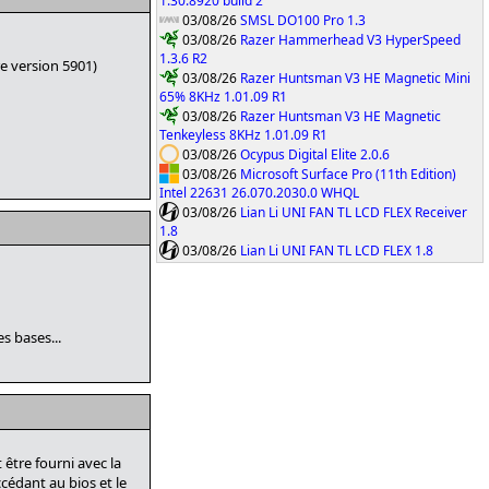
1.30.8920 build 2
03/08/26
SMSL DO100 Pro 1.3
03/08/26
Razer Hammerhead V3 HyperSpeed
1.3.6 R2
re version 5901)
03/08/26
Razer Huntsman V3 HE Magnetic Mini
65% 8KHz 1.01.09 R1
03/08/26
Razer Huntsman V3 HE Magnetic
Tenkeyless 8KHz 1.01.09 R1
03/08/26
Ocypus Digital Elite 2.0.6
03/08/26
Microsoft Surface Pro (11th Edition)
Intel 22631 26.070.2030.0 WHQL
03/08/26
Lian Li UNI FAN TL LCD FLEX Receiver
1.8
03/08/26
Lian Li UNI FAN TL LCD FLEX 1.8
s bases...
t être fourni avec la
ccédant au bios et le