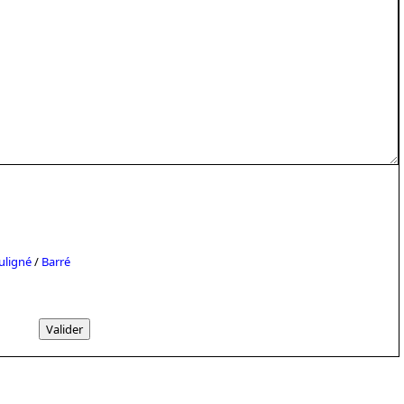
uligné
/
Barré