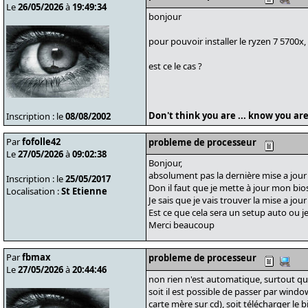
Le
26/05/2026
à
19:49:34
bonjour
pour pouvoir installer le ryzen 7 5700x,
est ce le cas ?
Don't think you are ... know you are
Inscription : le
08/08/2002
Par
fofolle42
probleme de processeur
Le
27/05/2026
à
09:02:38
Bonjour,
absolument pas la dernière mise a jour d
Inscription : le
25/05/2017
Don il faut que je mette à jour mon bios 
Localisation :
St Etienne
Je sais que je vais trouver la mise a jou
Est ce que cela sera un setup auto ou je 
Merci beaucoup
Par
fbmax
probleme de processeur
Le
27/05/2026
à
20:44:46
non rien n'est automatique, surtout q
soit il est possible de passer par window
carte mère sur cd), soit télécharger le b