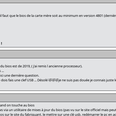
 il faut que le bios de la carte mère soit au minimum en version 4801 (derniè
 !
u bios est de 2019, ( j'ai remis l ancienne processeur).
...
r ici une dernière question.
dois fais une clef USB ... Désolé 🤣🤣🤣je ne suis pas douée je connais juste le
uand on touche au bios
s via un utilitaire de mises à jour du bios (pas vu sur le site officiel mais peu
ios sur le site du fabriquant, le mettre sur une clé usb, redémarrer le pc en a