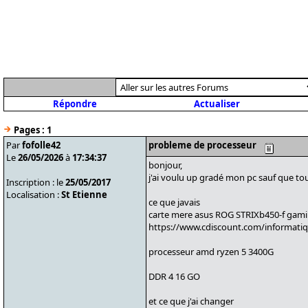
Répondre
Actualiser
Pages :
1
Par
fofolle42
probleme de processeur
Le
26/05/2026
à
17:34:37
bonjour,
j'ai voulu up gradé mon pc sauf que tou
Inscription : le
25/05/2017
Localisation :
St Etienne
ce que javais
carte mere asus ROG STRIXb450-f gam
https://www.cdiscount.com/informati
processeur amd ryzen 5 3400G
DDR 4 16 GO
et ce que j'ai changer