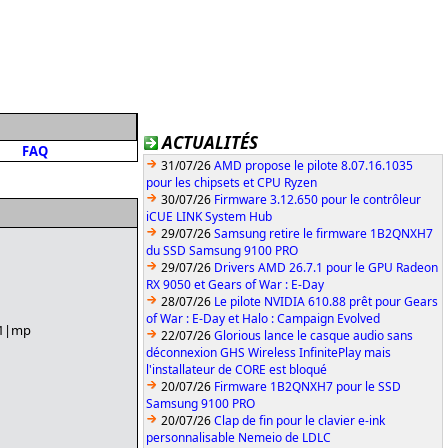
ACTUALITÉS
FAQ
31/07/26
AMD propose le pilote 8.07.16.1035
pour les chipsets et CPU Ryzen
30/07/26
Firmware 3.12.650 pour le contrôleur
iCUE LINK System Hub
29/07/26
Samsung retire le firmware 1B2QNXH7
du SSD Samsung 9100 PRO
29/07/26
Drivers AMD 26.7.1 pour le GPU Radeon
RX 9050 et Gears of War : E-Day
28/07/26
Le pilote NVIDIA 610.88 prêt pour Gears
of War : E-Day et Halo : Campaign Evolved
=1|mp
22/07/26
Glorious lance le casque audio sans
déconnexion GHS Wireless InfinitePlay mais
l'installateur de CORE est bloqué
20/07/26
Firmware 1B2QNXH7 pour le SSD
Samsung 9100 PRO
20/07/26
Clap de fin pour le clavier e-ink
personnalisable Nemeio de LDLC