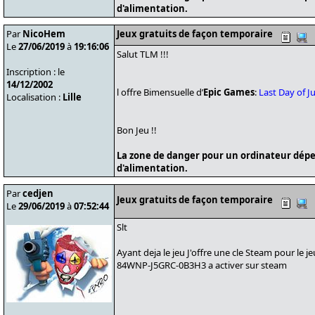
d'alimentation.
Par
NicoHem
Jeux gratuits de façon temporaire
Le
27/06/2019
à
19:16:06
Salut TLM !!!
Inscription : le
14/12/2002
l offre Bimensuelle d’
Epic Games
:
Last Day of J
Localisation :
Lille
Bon Jeu !!
La zone de danger pour un ordinateur dépe
d'alimentation.
Par
cedjen
Jeux gratuits de façon temporaire
Le
29/06/2019
à
07:52:44
Slt
Ayant deja le jeu J'offre une cle Steam pour le je
84WNP-J5GRC-0B3H3 a activer sur steam