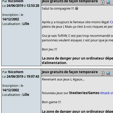
Par
NicoHem
Jeux gratuits de façon temporaire
Le
24/06/2019
à
12:53:28
Salut la compagnie !!! 😁
Inscription : le
14/12/2002
Après y a toujours le fameux site moins légal:
C
Localisation :
Lille
pleins de jeux ( Mais ça c’est à vos risques et peril
Oui je sais TofVW, C est pas trop recommandé sur
personnes veulent essayer, c est pour que je me 
Bon Jeu !!!
La zone de danger pour un ordinateur dépe
d'alimentation.
Par
NicoHem
Jeux gratuits de façon temporaire
Le
24/06/2019
à
19:07:43
Revenant aux jeux L égaux...
Inscription : le
14/12/2002
Nouveau jeux sur
Steelseries/Games
Attack o
Localisation :
Lille
Bon game !!!
La zone de danger pour un ordinateur dépe