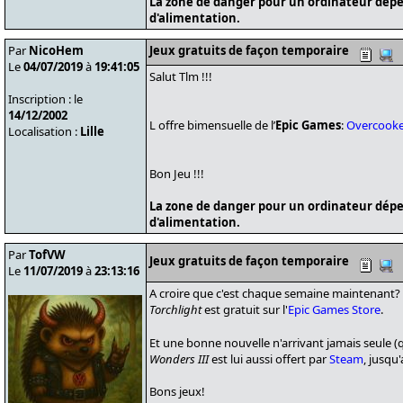
La zone de danger pour un ordinateur dépe
d'alimentation.
Par
NicoHem
Jeux gratuits de façon temporaire
Le
04/07/2019
à
19:41:05
Salut Tlm !!!
Inscription : le
14/12/2002
L offre bimensuelle de l’
Epic Games
:
Overcook
Localisation :
Lille
Bon Jeu !!!
La zone de danger pour un ordinateur dépe
d'alimentation.
Par
TofVW
Jeux gratuits de façon temporaire
Le
11/07/2019
à
23:13:16
A croire que c'est chaque semaine maintenant? Au
Torchlight
est gratuit sur l'
Epic Games Store
.
Et une bonne nouvelle n'arrivant jamais seule 
Wonders III
est lui aussi offert par
Steam
, jusqu'
Bons jeux!