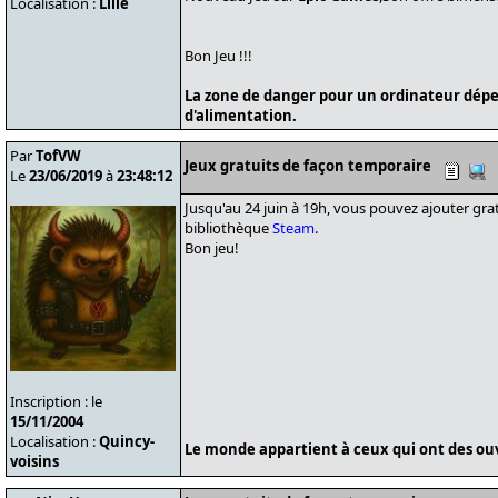
Localisation :
Lille
Bon Jeu !!!
La zone de danger pour un ordinateur dépe
d'alimentation.
Par
TofVW
Jeux gratuits de façon temporaire
Le
23/06/2019
à
23:48:12
Jusqu'au 24 juin à 19h, vous pouvez ajouter gr
bibliothèque
Steam
.
Bon jeu!
Inscription : le
15/11/2004
Localisation :
Quincy-
Le monde appartient à ceux qui ont des ouvr
voisins