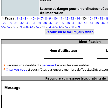
Bon jeu !!!
La zone de danger pour un ordinateur dépe
d'alimentation.
Pages :
1
-
2
-
3
-
4
-
5
-
6
-
7
-
8
-
9
-
10
-
11
-
12
-
13
-
14
-
15
-
16
-
17
-
18
-
1
-
29
-
30
-
31
-
32
-
33
-
34
-
35
-
36
-
37
-
38
-
39
-
40
-
41
-
42
-
43
-
44
-
45
-
46
-
56
-
57
-
58
-
59
-
60
-
61
-
62
-
63
-
64
-
65
-
66
-
67
-
68
-
69
Retour sur le forum Jeux vidéo
Identification
Nom d'utilisateur
M
Recevez vos identifiants
par e-mail
si vous les avez oubliés.
Inscrivez-vous
si vous n'êtes pas encore membre de TousLesDrivers.co
Répondre au message Jeux gratuits de 
Message