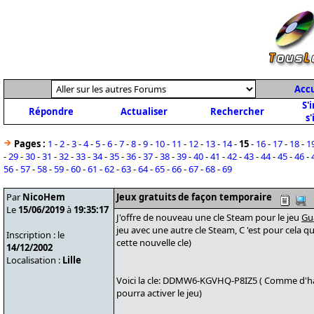
Accu
S'
Répondre
Actualiser
Rechercher
s'
Pages :
1
-
2
-
3
-
4
-
5
-
6
-
7
-
8
-
9
-
10
-
11
-
12
-
13
-
14
-
15
-
16
-
17
-
18
-
1
-
29
-
30
-
31
-
32
-
33
-
34
-
35
-
36
-
37
-
38
-
39
-
40
-
41
-
42
-
43
-
44
-
45
-
46
-
56
-
57
-
58
-
59
-
60
-
61
-
62
-
63
-
64
-
65
-
66
-
67
-
68
-
69
Par
NicoHem
Jeux gratuits de façon temporaire
Le
15/06/2019
à
19:35:17
J'offre de nouveau une cle Steam pour le jeu
Gu
jeu avec une autre cle Steam, C 'est pour cela qu
Inscription : le
cette nouvelle cle)
14/12/2002
Localisation :
Lille
Voici la cle: DDMW6-KGVHQ-P8IZ5 ( Comme d'hab
pourra activer le jeu)