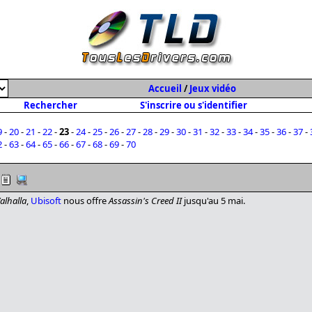
Accueil
/
Jeux vidéo
Rechercher
S'inscrire ou s'identifier
9
-
20
-
21
-
22
-
23
-
24
-
25
-
26
-
27
-
28
-
29
-
30
-
31
-
32
-
33
-
34
-
35
-
36
-
37
-
2
-
63
-
64
-
65
-
66
-
67
-
68
-
69
-
70
alhalla
,
Ubisoft
nous offre
Assassin's Creed II
jusqu'au 5 mai.