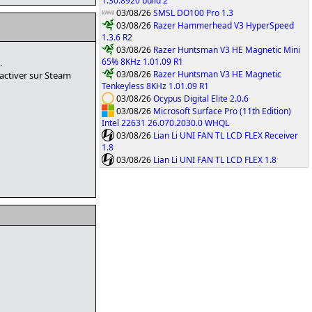
1.30.8920 build 2
03/08/26
SMSL DO100 Pro 1.3
03/08/26
Razer Hammerhead V3 HyperSpeed
1.3.6 R2
03/08/26
Razer Huntsman V3 HE Magnetic Mini
65% 8KHz 1.01.09 R1
.
03/08/26
Razer Huntsman V3 HE Magnetic
 l'activer sur Steam
Tenkeyless 8KHz 1.01.09 R1
03/08/26
Ocypus Digital Elite 2.0.6
03/08/26
Microsoft Surface Pro (11th Edition)
Intel 22631 26.070.2030.0 WHQL
03/08/26
Lian Li UNI FAN TL LCD FLEX Receiver
1.8
03/08/26
Lian Li UNI FAN TL LCD FLEX 1.8