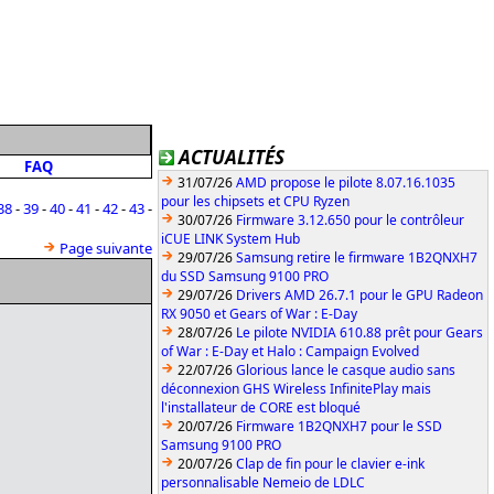
ACTUALITÉS
FAQ
31/07/26
AMD propose le pilote 8.07.16.1035
pour les chipsets et CPU Ryzen
38
-
39
-
40
-
41
-
42
-
43
-
30/07/26
Firmware 3.12.650 pour le contrôleur
iCUE LINK System Hub
Page suivante
29/07/26
Samsung retire le firmware 1B2QNXH7
du SSD Samsung 9100 PRO
29/07/26
Drivers AMD 26.7.1 pour le GPU Radeon
RX 9050 et Gears of War : E-Day
28/07/26
Le pilote NVIDIA 610.88 prêt pour Gears
of War : E-Day et Halo : Campaign Evolved
22/07/26
Glorious lance le casque audio sans
déconnexion GHS Wireless InfinitePlay mais
l'installateur de CORE est bloqué
20/07/26
Firmware 1B2QNXH7 pour le SSD
Samsung 9100 PRO
20/07/26
Clap de fin pour le clavier e-ink
personnalisable Nemeio de LDLC