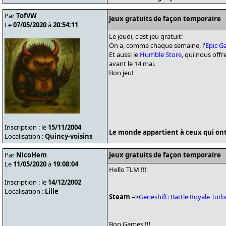
Par
TofVW
Jeux gratuits de façon temporaire
Le
07/05/2020
à
20:54:11
Le jeudi, c'est jeu gratuit!
On a, comme chaque semaine, l'
Epic G
Et aussi le
Humble Store
, qui nous off
avant le 14 mai.
Bon jeu!
Inscription : le
15/11/2004
Le monde appartient à ceux qui ont 
Localisation :
Quincy-voisins
Par
NicoHem
Jeux gratuits de façon temporaire
Le
11/05/2020
à
19:08:04
Hello TLM !!!
Inscription : le
14/12/2002
Localisation :
Lille
Steam
=>
Geneshift: Battle Royale Tur
Bon Games !!!