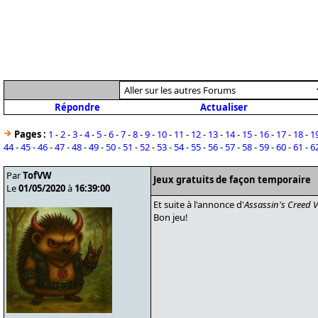
Répondre
Actualiser
Pages :
1
-
2
-
3
-
4
-
5
-
6
-
7
-
8
-
9
-
10
-
11
-
12
-
13
-
14
-
15
-
16
-
17
-
18
-
1
44
-
45
-
46
-
47
-
48
-
49
-
50
-
51
-
52
-
53
-
54
-
55
-
56
-
57
-
58
-
59
-
60
-
61
-
6
Par
TofVW
Jeux gratuits de façon temporaire
Le
01/05/2020
à
16:39:00
Et suite à l'annonce d'
Assassin's Creed V
Bon jeu!