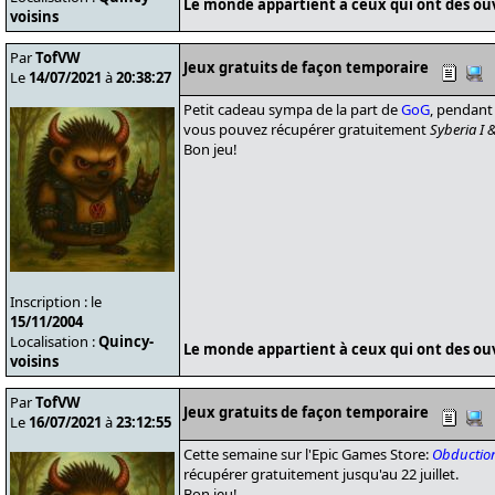
Le monde appartient à ceux qui ont des ouvr
voisins
Par
TofVW
Jeux gratuits de façon temporaire
Le
14/07/2021
à
20:38:27
Petit cadeau sympa de la part de
GoG
, pendant
vous pouvez récupérer gratuitement
Syberia I &
Bon jeu!
Inscription : le
15/11/2004
Localisation :
Quincy-
Le monde appartient à ceux qui ont des ouvr
voisins
Par
TofVW
Jeux gratuits de façon temporaire
Le
16/07/2021
à
23:12:55
Cette semaine sur l'Epic Games Store:
Obductio
récupérer gratuitement jusqu'au 22 juillet.
Bon jeu!