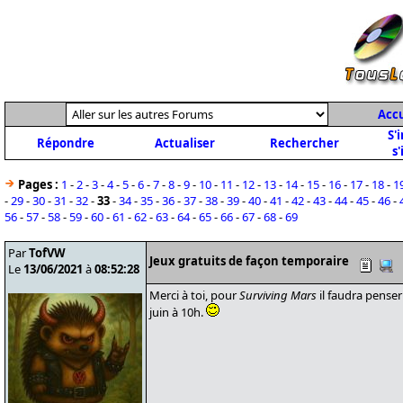
Accu
S'
Répondre
Actualiser
Rechercher
s'
Pages :
1
-
2
-
3
-
4
-
5
-
6
-
7
-
8
-
9
-
10
-
11
-
12
-
13
-
14
-
15
-
16
-
17
-
18
-
1
-
29
-
30
-
31
-
32
-
33
-
34
-
35
-
36
-
37
-
38
-
39
-
40
-
41
-
42
-
43
-
44
-
45
-
46
-
56
-
57
-
58
-
59
-
60
-
61
-
62
-
63
-
64
-
65
-
66
-
67
-
68
-
69
Par
TofVW
Jeux gratuits de façon temporaire
Le
13/06/2021
à
08:52:28
Merci à toi, pour
Surviving Mars
il faudra penser 
juin à 10h.