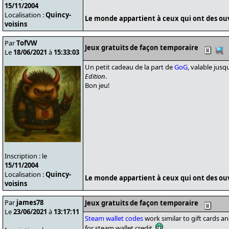
15/11/2004
Localisation :
Quincy-
Le monde appartient à ceux qui ont des ouvr
voisins
Par
TofVW
Jeux gratuits de façon temporaire
Le
18/06/2021
à
15:33:03
Un petit cadeau de la part de
GoG
, valable jus
Edition
.
Bon jeu!
Inscription : le
15/11/2004
Localisation :
Quincy-
Le monde appartient à ceux qui ont des ouvr
voisins
Par
james78
Jeux gratuits de façon temporaire
Le
23/06/2021
à
13:17:11
Steam wallet codes
work similar to gift cards 
for steam wallet credit.