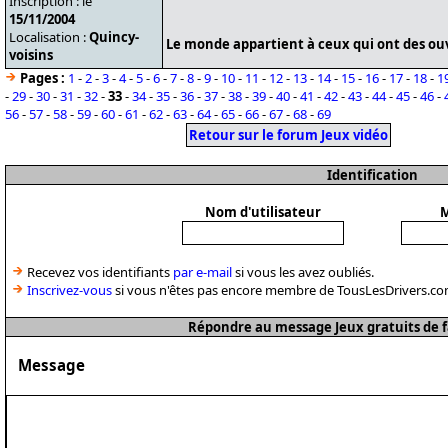
Inscription : le
15/11/2004
Localisation :
Quincy-
Le monde appartient à ceux qui ont des ouvr
voisins
Pages :
1
-
2
-
3
-
4
-
5
-
6
-
7
-
8
-
9
-
10
-
11
-
12
-
13
-
14
-
15
-
16
-
17
-
18
-
1
-
29
-
30
-
31
-
32
-
33
-
34
-
35
-
36
-
37
-
38
-
39
-
40
-
41
-
42
-
43
-
44
-
45
-
46
-
56
-
57
-
58
-
59
-
60
-
61
-
62
-
63
-
64
-
65
-
66
-
67
-
68
-
69
Retour sur le forum Jeux vidéo
Identification
Nom d'utilisateur
M
Recevez vos identifiants
par e-mail
si vous les avez oubliés.
Inscrivez-vous
si vous n'êtes pas encore membre de TousLesDrivers.co
Répondre au message Jeux gratuits de 
Message