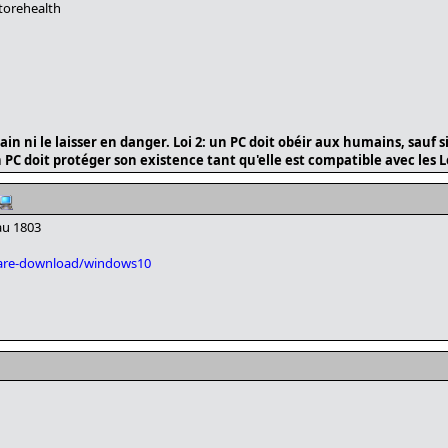
torehealth
in ni le laisser en danger. Loi 2: un PC doit obéir aux humains, sauf s
n PC doit protéger son existence tant qu'elle est compatible avec les Lo
au 1803
tware-download/windows10