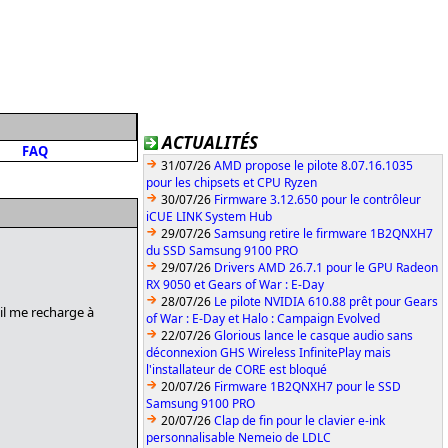
ACTUALITÉS
FAQ
31/07/26
AMD propose le pilote 8.07.16.1035
pour les chipsets et CPU Ryzen
30/07/26
Firmware 3.12.650 pour le contrôleur
iCUE LINK System Hub
29/07/26
Samsung retire le firmware 1B2QNXH7
du SSD Samsung 9100 PRO
29/07/26
Drivers AMD 26.7.1 pour le GPU Radeon
RX 9050 et Gears of War : E-Day
28/07/26
Le pilote NVIDIA 610.88 prêt pour Gears
 il me recharge à
of War : E-Day et Halo : Campaign Evolved
22/07/26
Glorious lance le casque audio sans
déconnexion GHS Wireless InfinitePlay mais
l'installateur de CORE est bloqué
20/07/26
Firmware 1B2QNXH7 pour le SSD
Samsung 9100 PRO
20/07/26
Clap de fin pour le clavier e-ink
personnalisable Nemeio de LDLC