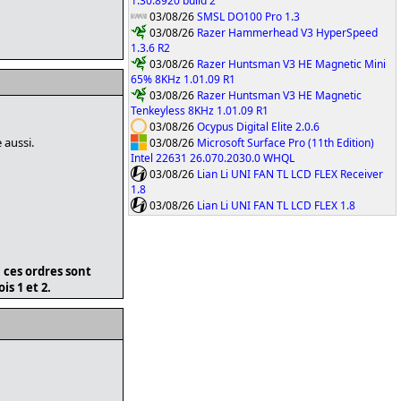
1.30.8920 build 2
03/08/26
SMSL DO100 Pro 1.3
03/08/26
Razer Hammerhead V3 HyperSpeed
1.3.6 R2
03/08/26
Razer Huntsman V3 HE Magnetic Mini
65% 8KHz 1.01.09 R1
03/08/26
Razer Huntsman V3 HE Magnetic
Tenkeyless 8KHz 1.01.09 R1
03/08/26
Ocypus Digital Elite 2.0.6
 aussi.
03/08/26
Microsoft Surface Pro (11th Edition)
Intel 22631 26.070.2030.0 WHQL
03/08/26
Lian Li UNI FAN TL LCD FLEX Receiver
1.8
03/08/26
Lian Li UNI FAN TL LCD FLEX 1.8
i ces ordres sont
is 1 et 2.