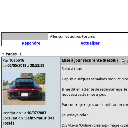
Répondre
Actualiser
Pages :
1
Par
Turbo16
Mise à jour récurente (Résolu)
Le
06/05/2018
à
20:53:29
Salut à tous,
Depuis quelques semaines mon Pc bloq
Il me dit en attente de redémarrage. Je 
nouveau cette mise à jour.
Par contre je reçois une notification c
Inscription : le
10/07/2003
J'ai essayé cela :
Localisation :
Saint-maur Des
Fossés
DISM.exe /Online /Cleanup-image /Sca