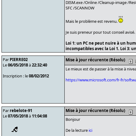
DISM.exe /Online /Cleanup-image /Res
SFC /SCANNOW
Mais le problème est revenu.
Je suis preneur pour tout conseil avisé.
Loi 1: un PC ne peut nuire à un huma
incompatibles avec la Loi 1. Loi 3: u
Par
PIERRE02
Mise à jour récurente (Résolu)
Le
06/05/2018
à
22:32:40
Le mieux est de passer à la mise à nive
Inscription : le
08/02/2012
https://www.microsoft.com/fr-fr/sof
Par
rebelote-91
Mise à jour récurente (Résolu)
Le
07/05/2018
à
11:04:08
Bonjour
De la lecture
ici