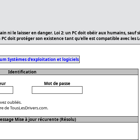
in ni le laisser en danger. Loi 2: un PC doit obéir aux humains, sauf s
n PC doit protéger son existence tant qu'elle est compatible avec les Lo
rum Systèmes d'exploitation et logiciels
Identification
eur
Mot de passe
avez oubliés.
re de TousLesDrivers.com.
ssage Mise à jour récurente (Résolu)