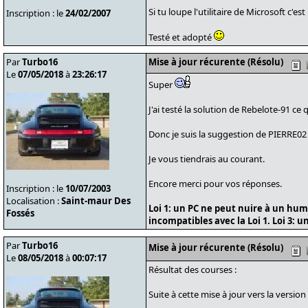
Si tu loupe l'utilitaire de Microsoft c'est
Inscription : le
24/02/2007
Testé et adopté
Par
Turbo16
Mise à jour récurente (Résolu)
Le
07/05/2018
à
23:26:17
Super
J'ai testé la solution de Rebelote-91 c
Donc je suis la suggestion de PIERRE02 e
Je vous tiendrais au courant.
Encore merci pour vos réponses.
Inscription : le
10/07/2003
Localisation :
Saint-maur Des
Loi 1: un PC ne peut nuire à un huma
Fossés
incompatibles avec la Loi 1. Loi 3: u
Par
Turbo16
Mise à jour récurente (Résolu)
Le
08/05/2018
à
00:07:17
Résultat des courses :
Suite à cette mise à jour vers la versio