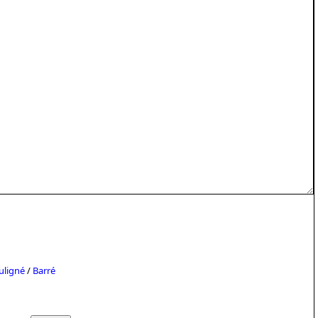
uligné
/
Barré