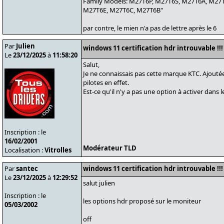
Family Models: M27T6P, M27T6S, M27T6A, M27
M27T6E, M27T6C, M27T6B"
par contre, le mien n'a pas de lettre après le 6
Par
Julien
windows 11 certification hdr introuvable !!!
Le
23/12/2025
à
11:58:20
Salut,
Je ne connaissais pas cette marque KTC. Ajoutée
pilotes en effet.
Est-ce qu'il n'y a pas une option à activer dan
Inscription : le
16/02/2001
Modérateur TLD
Localisation :
Vitrolles
Par
santec
windows 11 certification hdr introuvable !!!
Le
23/12/2025
à
12:29:52
salut julien
Inscription : le
les options hdr proposé sur le moniteur
05/03/2002
off