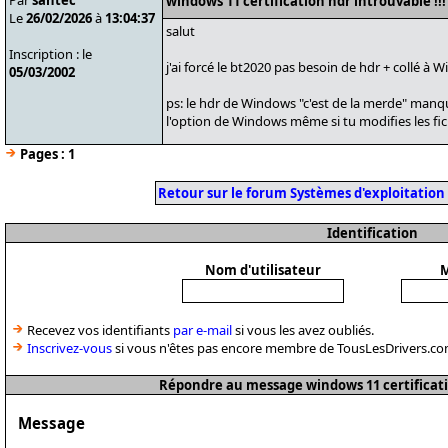
Par
santec
windows 11 certification hdr introuvable !!!
Le
26/02/2026
à
13:04:37
salut
Inscription : le
j'ai forcé le bt2020 pas besoin de hdr + collé à
05/03/2002
ps: le hdr de Windows "c'est de la merde" manq
l'option de Windows même si tu modifies les fichi
Pages :
1
Retour sur le forum Systèmes d'exploitation e
Identification
Nom d'utilisateur
M
Recevez vos identifiants
par e-mail
si vous les avez oubliés.
Inscrivez-vous
si vous n'êtes pas encore membre de TousLesDrivers.co
Répondre au message windows 11 certificatio
Message