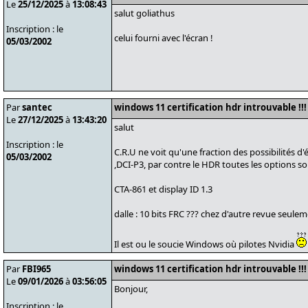
Le
25/12/2025
à
13:08:43
salut goliathus
Inscription : le
celui fourni avec l'écran !
05/03/2002
Par
santec
windows 11 certification hdr introuvable !!!
Le
27/12/2025
à
13:43:20
salut
Inscription : le
C.R.U ne voit qu'une fraction des possibilités d
05/03/2002
,DCI-P3, par contre le HDR toutes les options so
CTA-861 et display ID 1.3
dalle : 10 bits FRC ??? chez d'autre revue seuleme
Il est ou le soucie Windows où pilotes Nvidia
Par
FBI965
windows 11 certification hdr introuvable !!!
Le
09/01/2026
à
03:56:05
Bonjour,
Inscription : le