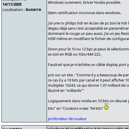
Windows surement, Driver Nvidia possible.
14/11/2005
Localisation :
Auxerre
Idem certification inconnue dans windows.
J'ai une tv philips hdr en écran de pc bon le hdr 
degeu déjà sans c'est acceptable en paramétrant
dominant le rouge un peu aussi. J'ai un jeu Resid
HDR même en modifiant le fichier de configurat
Sinon pour le 10 ou 12 bpc je peux le sélection
se soit en RGB ou Ycbcr444 222.
Faudrait que je m'achète un câble display port p
pris sur un site : "Comme il y a beaucoup de p
ce cas il y a 10 bits par canal et il peut affich
multiplier 10243, ce qui donne 1.07 milliard de 
illustré en "milliards""
Logiquement dans nvidia en 10 bits on devrait 
bits" en "Couleurs vraes "64 bits"
profondeur de couleur