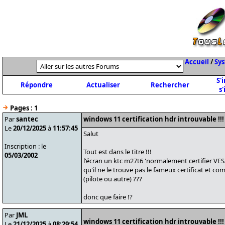
Accueil
/
Sys
S'
Répondre
Actualiser
Rechercher
s'
Pages :
1
Par
santec
windows 11 certification hdr introuvable !!!
Le
20/12/2025
à
11:57:45
Salut
Inscription : le
Tout est dans le titre !!!
05/03/2002
l'écran un ktc m27t6 'normalement certifier VE
qu'il ne le trouve pas le fameux certificat et c
(pilote ou autre) ???
donc que faire !?
Par
JML
windows 11 certification hdr introuvable !!!
Le
21/12/2025
à
08:29:54