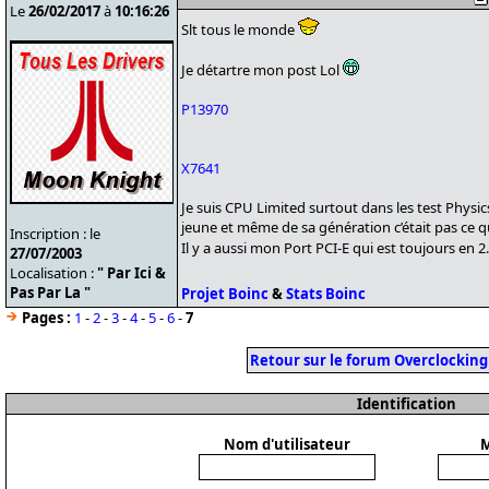
Le
26/02/2017
à
10:16:26
Slt tous le monde
Je détartre mon post Lol
P13970
X7641
Je suis CPU Limited surtout dans les test Physics
jeune et même de sa génération c’était pas ce qu
Inscription : le
Il y a aussi mon Port PCI-E qui est toujours en 2
27/07/2003
Localisation :
" Par Ici &
Pas Par La "
Projet Boinc
&
Stats Boinc
Pages :
1
-
2
-
3
-
4
-
5
-
6
-
7
Retour sur le forum Overclocking
Identification
Nom d'utilisateur
M