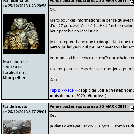
Par
loulmalet
Venez poster vos scores a 3D MARK 2011
Le
25/12/2013
à
23:29:56
Ok,
Merci pour ces informations! Je pense qu'avec ta 
d'un 27 pouces ( l'Asus à 144Hz à l'air bien selon
haut possible en résolution.
Je te comprends lorsque tu dis qu'il faut que tu
perso, j'ai les yeux qui pleurent avec tous les 
Pourtant, j'ai bien envie de m'offrir prochainem
Inscription : le
17/01/2008
Dis-moi pour les tests dans les gros jeux gourm
Localisation :
Montpellier
@++
Topic >>> ICI<<<
Topic de Loule : Venez nomb
mois de mars 2020 ! Viendez :)
Par
defre.vts
Venez poster vos scores a 3D MARK 2011
Le
26/12/2013
à
17:28:01
Re ,
Je viens d'essayer Far cry 3 , Crysis 3 , tomb raid