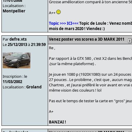
17/01/2008
Grosse amélioration comparé à ton ancienne 580
Localisation :
Montpellier
A++
Topic >>> ICI<<<
Topic de Loule : Venez nomb
mois de mars 2020 ! Viendez :)
Par
defre.vts
Venez poster vos scores a 3D MARK 2011
Le
25/12/2013
à
21:39:59
Re ,
Par rapport à la GTX 580 , c'est X2 dans les Benchs
.(sur la même plateforme) .
Je joue en 1080 p (1920X1080) sur un 24 pouces 
Inscription : le
27 pouces . Le problème , c'est que , aucun maga
11/03/2002
Chartres , et j'aurai préféré le voir avant en vrai c
Localisation :
Groland
même vision des couleurs ! lol
Pas eut le temps de tester la carte en "gros" jeux
A+
BANZAI !