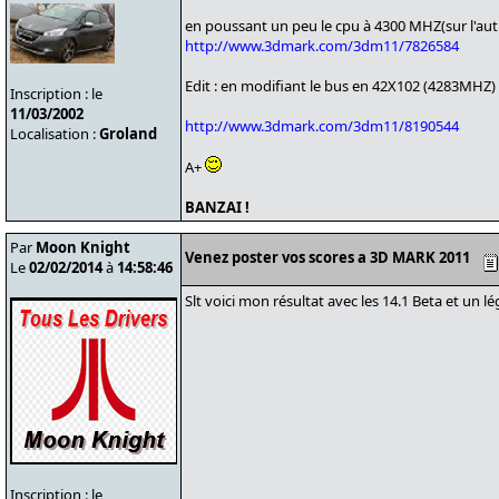
en poussant un peu le cpu à 4300 MHZ(sur l'autre
http://www.3dmark.com/3dm11/7826584
Edit : en modifiant le bus en 42X102 (4283MHZ)
Inscription : le
11/03/2002
http://www.3dmark.com/3dm11/8190544
Localisation :
Groland
A+
BANZAI !
Par
Moon Knight
Venez poster vos scores a 3D MARK 2011
Le
02/02/2014
à
14:58:46
Slt voici mon résultat avec les 14.1 Beta et un l
Inscription : le