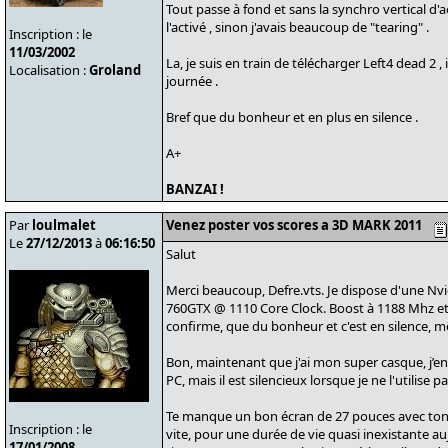
Tout passe à fond et sans la synchro vertical d'act
l'activé , sinon j'avais beaucoup de "tearing" .
Inscription : le
11/03/2002
La, je suis en train de télécharger Left4 dead 2 , 
Localisation :
Groland
journée .
Bref que du bonheur et en plus en silence .
A+
BANZAI !
Par
loulmalet
Venez poster vos scores a 3D MARK 2011
Le
27/12/2013
à
06:16:50
Salut
Merci beaucoup, Defre.vts. Je dispose d'une Nv
760GTX @ 1110 Core Clock. Boost à 1188 Mhz et
confirme, que du bonheur et c'est en silence, 
Bon, maintenant que j'ai mon super casque, j’e
PC, mais il est silencieux lorsque je ne l'utilise pa
Te manque un bon écran de 27 pouces avec ton 
Inscription : le
vite, pour une durée de vie quasi inexistante a
17/01/2008