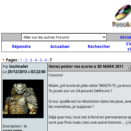
Accue
S'
Répondre
Actualiser
Rechercher
s'
Pages :
1
-
2
-
3
-
4
-
5
-
6
-
7
Par
loulmalet
Venez poster vos scores a 3D MARK 2011
Le
25/12/2013
à
02:22:00
Coucou!
Miam, joli score et jolie cette 780GTX-TI, ça env
Tu joues sur un 24 pouces Defre.vts ?
Si oui, quelle est ta résolution dans tes jeux, 
les manettes, je suppose ?
Déjà que moi, tout est à fond en permanence quel
sont pas finis mais c'est une autre histoire ... )
Inscription : le