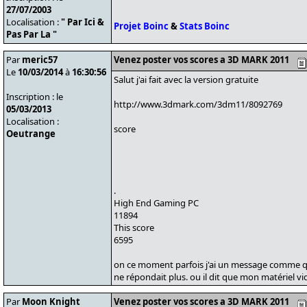
27/07/2003
Localisation :
" Par Ici &
Projet Boinc
&
Stats Boinc
Pas Par La "
Par
meric57
Venez poster vos scores a 3D MARK 2011
Le
10/03/2014
à
16:30:56
Salut j'ai fait avec la version gratuite
Inscription : le
http://www.3dmark.com/3dm11/8092769
05/03/2013
Localisation :
score
Oeutrange
.
High End Gaming PC
11894
This score
6595
on ce moment parfois j'ai un message comme q
ne répondait plus. ou il dit que mon matériel v
Par
Moon Knight
Venez poster vos scores a 3D MARK 2011