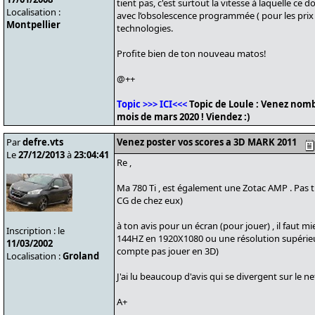
tient pas, c'est surtout la vitesse à laquelle ce
Localisation :
avec l’obsolescence programmée ( pour les prix ).
Montpellier
technologies.
Profite bien de ton nouveau matos!
@++
Topic >>> ICI<<<
Topic de Loule : Venez nomb
mois de mars 2020 ! Viendez :)
Par
defre.vts
Venez poster vos scores a 3D MARK 2011
Le
27/12/2013
à
23:04:41
Re ,
Ma 780 Ti , est également une Zotac AMP . Pa
CG de chez eux)
à ton avis pour un écran (pour jouer) , il faut 
Inscription : le
144HZ en 1920X1080 ou une résolution supérieur 
11/03/2002
compte pas jouer en 3D)
Localisation :
Groland
J'ai lu beaucoup d'avis qui se divergent sur le net
A+