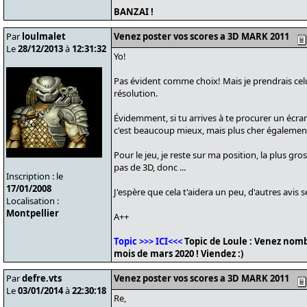
BANZAI !
Par
loulmalet
Venez poster vos scores a 3D MARK 2011
Le
28/12/2013
à
12:31:32
Yo!
Pas évident comme choix! Mais je prendrais celui
résolution.
Évidemment, si tu arrives à te procurer un écran
c'est beaucoup mieux, mais plus cher égalemen
Pour le jeu, je reste sur ma position, la plus gr
pas de 3D, donc ...
Inscription : le
17/01/2008
J'espère que cela t'aidera un peu, d'autres avis 
Localisation :
Montpellier
A++
Topic >>> ICI<<<
Topic de Loule : Venez nomb
mois de mars 2020 ! Viendez :)
Par
defre.vts
Venez poster vos scores a 3D MARK 2011
Le
03/01/2014
à
22:30:18
Re,