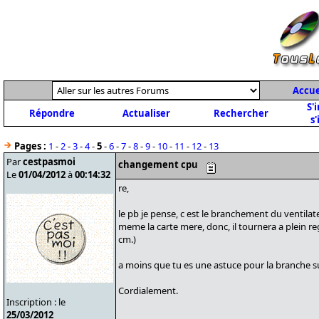
Accue
S'
Répondre
Actualiser
Rechercher
s'
Pages :
1
-
2
-
3
-
4
-
5
-
6
-
7
-
8
-
9
-
10
-
11
-
12
-
13
Par
cestpasmoi
changement cpu
Le
01/04/2012
à
00:14:32
re,
le pb je pense, c est le branchement du ventilate
meme la carte mere, donc, il tournera a plein reg
cm.)
a moins que tu es une astuce pour la branche su
Cordialement.
Inscription : le
25/03/2012