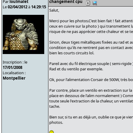
Par
loulmalet
changement cpu
Le
02/04/2012
à
14:29:15
Salut,
Merci pour les photos.C'est bien fait ! fait at
ceux en cuivre sur la photo ) qui transmettent la 
risque de ne pas apprécier cette chaleur et se t
Sinon, deux tiges métalliques fixées au rad et au 
condition qu'ils ne rentrent pas en contact avec
bien les courts circuits lol.
Inscription : le
Pareil avec du fil électrique souple ( semi-rigid
17/01/2008
Rad et du ventilo par exemple.
Localisation :
Montpellier
Ok, pour l'alimentation Corsair de 500W, très bo
Par contre, place un ventilo en extraction sur la T
place en dessous de l'alim normalement ) Comme 
toute seule l'extraction de la chaleur, un ventil
tache.
Bien sur, si tu en as déjà un, oublie ce que je vie
photos.