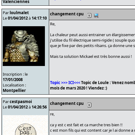
Valenciennes
Par
loulmalet
changement cpu
Le
01/04/2012
à
14:17:10
Re,
La chaleur peut aussi entrainer un élargissemen
j'utilise du fil électrique semi-rigide ( souple qu
que je fixe par des petits rilsans. ça donne une 
Mais ta solution Mickael est très bonne aussi !
Inscription : le
17/01/2008
Topic >>> ICI<<<
Topic de Loule : Venez nomb
Localisation :
mois de mars 2020 ! Viendez :)
Montpellier
Par
cestpasmoi
changement cpu
Le
01/04/2012
à
14:26:56
re,
ca y est c est fait et ca marche tres bien !!
c est mon fils qui est content car je l ai donne a 