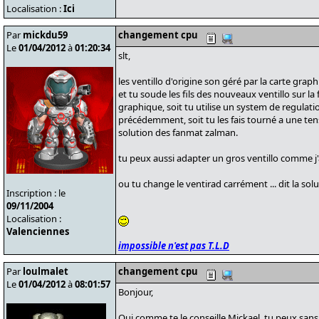
Localisation :
Ici
Par
mickdu59
changement cpu
Le
01/04/2012
à
01:20:34
slt,
les ventillo d'origine son géré par la carte grap
et tu soude les fils des nouveaux ventillo sur la 
graphique, soit tu utilise un system de regulatio
précédemment, soit tu les fais tourné a une tensio
solution des fanmat zalman.
tu peux aussi adapter un gros ventillo comme 
ou tu change le ventirad carrément ... dit la sol
Inscription : le
09/11/2004
Localisation :
Valenciennes
impossible n'est pas T.L.D
Par
loulmalet
changement cpu
Le
01/04/2012
à
08:01:57
Bonjour,
Oui,comme te le conseille Mickael, tu peux san