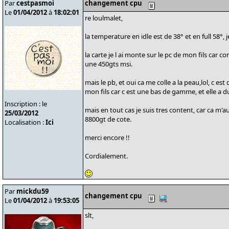
Par
cestpasmoi
changement cpu
Le
01/04/2012
à
18:02:01
re loulmalet,
la temperature en idle est de 38° et en full 58°, j
la carte je l ai monte sur le pc de mon fils car c
une 450gts msi.
mais le pb, et oui ca me colle a la peau,lol, c es
mon fils car c est une bas de gamme, et elle a du
Inscription : le
mais en tout cas je suis tres content, car ca m'a
25/03/2012
8800gt de cote.
Localisation :
Ici
merci encore !!
Cordialement.
Par
mickdu59
changement cpu
Le
01/04/2012
à
19:53:05
slt,