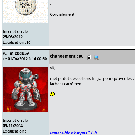
.
Cordialement
Inscription : le
25/03/2012
Localisation :
Ici
Par
mickdu59
changement cpu
Le
01/04/2012
à
14:00:50
slt,
met plutôt des colsons fin,j'ai peur qu'avec les
lâchent carrément .
Inscription : le
09/11/2004
Localisation :
impossible n'est pas T.L.D