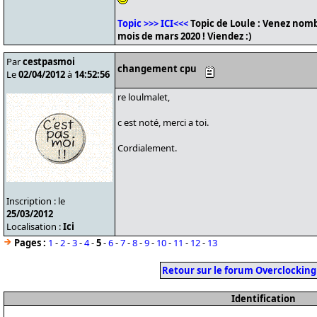
Topic >>> ICI<<<
Topic de Loule : Venez nomb
mois de mars 2020 ! Viendez :)
Par
cestpasmoi
changement cpu
Le
02/04/2012
à
14:52:56
re loulmalet,
c est noté, merci a toi.
Cordialement.
Inscription : le
25/03/2012
Localisation :
Ici
Pages :
1
-
2
-
3
-
4
-
5
-
6
-
7
-
8
-
9
-
10
-
11
-
12
-
13
Retour sur le forum Overclocking
Identification