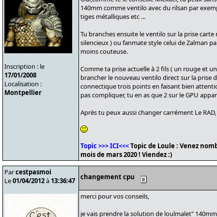
140mm comme ventilo avec du rilsan par exempl
tiges métalliques etc ...
Tu branches ensuite le ventilo sur la prise cart
silencieux ) ou fanmate style celui de Zalman par
moins couteuse.
Inscription : le
Comme ta prise actuelle à 2 fils ( un rouge et u
17/01/2008
brancher le nouveau ventilo direct sur la prise 
Localisation :
connectique trois points en faisant bien attentio
Montpellier
pas compliquer, tu en as que 2 sur le GPU app
Après tu peux aussi changer carrément Le RAD, c
Topic >>> ICI<<<
Topic de Loule : Venez nomb
mois de mars 2020 ! Viendez :)
Par
cestpasmoi
changement cpu
Le
01/04/2012
à
13:36:47
merci pour vos conseils,
je vais prendre la solution de loulmalet" 140m