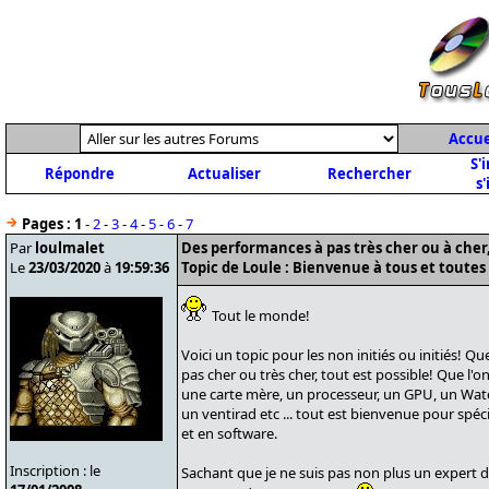
Accue
S'
Répondre
Actualiser
Rechercher
s'
Pages :
1
-
2
-
3
-
4
-
5
-
6
-
7
Par
loulmalet
Des performances à pas très cher ou à cher, 
Le
23/03/2020
à
19:59:36
Topic de Loule : Bienvenue à tous et toutes 
Tout le monde!
Voici un topic pour les non initiés ou initiés! Q
pas cher ou très cher, tout est possible! Que l'on
une carte mère, un processeur, un GPU, un Wate
un ventirad etc ... tout est bienvenue pour spé
et en software.
Inscription : le
Sachant que je ne suis pas non plus un expert 