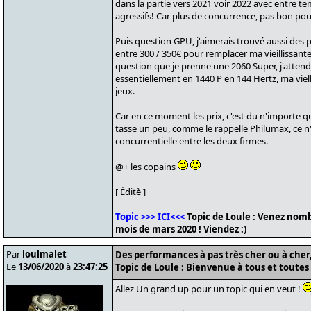
dans la partie vers 2021 voir 2022 avec entre tem
agressifs! Car plus de concurrence, pas bon po
Puis question GPU, j'aimerais trouvé aussi des
entre 300 / 350€ pour remplacer ma vieillissan
question que je prenne une 2060 Super, j'attends l
essentiellement en 1440 P en 144 Hertz, ma vie
jeux.
Car en ce moment les prix, c'est du n'importe qu
tasse un peu, comme le rappelle Philumax, ce n'
concurrentielle entre les deux firmes.
@+ les copains
[ Éditè ]
Topic >>> ICI<<<
Topic de Loule : Venez nomb
mois de mars 2020 ! Viendez :)
Par
loulmalet
Des performances à pas très cher ou à cher, 
Le
13/06/2020
à
23:47:25
Topic de Loule : Bienvenue à tous et toutes 
Allez Un grand up pour un topic qui en veut !