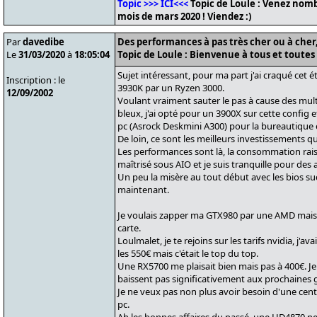
Topic >>> ICI<<<
Topic de Loule : Venez nomb
mois de mars 2020 ! Viendez :)
Par
davedibe
Des performances à pas très cher ou à cher, 
Le
31/03/2020
à
18:05:04
Topic de Loule : Bienvenue à tous et toutes 
Sujet intéressant, pour ma part j'ai craqué cet ét
Inscription : le
3930K par un Ryzen 3000.
12/09/2002
Voulant vraiment sauter le pas à cause des multi
bleux, j'ai opté pour un 3900X sur cette config e
pc (Asrock Deskmini A300) pour la bureautique
De loin, ce sont les meilleurs investissements qu
Les performances sont là, la consommation raison
maîtrisé sous AIO et je suis tranquille pour des
Un peu la misère au tout début avec les bios su
maintenant.
Je voulais zapper ma GTX980 par une AMD mais 
carte.
Loulmalet, je te rejoins sur les tarifs nvidia, j'av
les 550€ mais c'était le top du top.
Une RX5700 me plaisait bien mais pas à 400€. Je f
baissent pas significativement aux prochaines g
Je ne veux pas non plus avoir besoin d'une centr
pc.