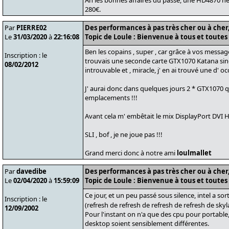
Ah les bonnes affaires du passé, une HD4870 n
280€.
Par
PIERRE02
Des performances à pas très cher ou à cher, 
Le
31/03/2020
à
22:16:08
Topic de Loule : Bienvenue à tous et toutes 
Ben les copains , super , car grâce à vos messages 
Inscription : le
trouvais une seconde carte GTX1070 Katana sing
08/02/2012
introuvable et , miracle, j' en ai trouvé une d' oc
J' aurai donc dans quelques jours 2 * GTX1070 q
emplacements !!!
Avant cela m' embêtait le mix DisplayPort DVI
SLI , bof , je ne joue pas !!!
Grand merci donc à notre ami
loulmallet
Par
davedibe
Des performances à pas très cher ou à cher, 
Le
02/04/2020
à
15:59:09
Topic de Loule : Bienvenue à tous et toutes 
Ce jour, et un peu passé sous silence, intel a so
Inscription : le
(refresh de refresh de refresh de refresh de sky
12/09/2002
Pour l'instant on n'a que des cpu pour portable,
desktop soient sensiblement différentes.