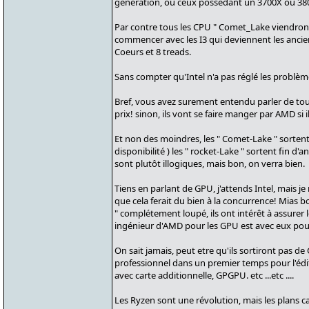
génération, ou ceux possédant un 3700X ou 3800
Par contre tous les CPU " Comet_Lake viendront
commencer avec les I3 qui deviennent les ancienx
Coeurs et 8 treads.
Sans compter qu'Intel n'a pas réglé les problèmes
Bref, vous avez surement entendu parler de tout 
prix! sinon, ils vont se faire manger par AMD si i
Et non des moindres, les " Comet-Lake " sortent le
disponibilité ) les " rocket-Lake " sortent fin d'
sont plutôt illogiques, mais bon, on verra bien.
Tiens en parlant de GPU, j'attends Intel, mais je 
que cela ferait du bien à la concurrence! Mias b
" complétement loupé, ils ont intérêt à assurer le
ingénieur d'AMD pour les GPU est avec eux pour 
On sait jamais, peut etre qu'ils sortiront pas d
professionnel dans un premier temps pour l'éditi
avec carte additionnelle, GPGPU. etc ...etc ....
Les Ryzen sont une révolution, mais les plans cac