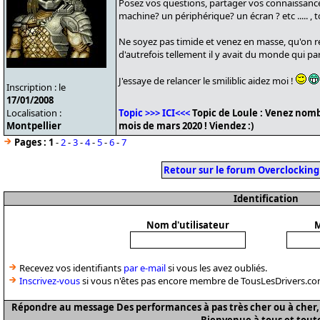
Posez vos questions, partager vos connaissanc
machine? un périphérique? un écran ? etc ..... , t
Ne soyez pas timide et venez en masse, qu'on re
d'autrefois tellement il y avait du monde qui pa
J'essaye de relancer le smiliblic aidez moi !
Inscription : le
17/01/2008
Localisation :
Topic >>> ICI<<<
Topic de Loule : Venez nomb
Montpellier
mois de mars 2020 ! Viendez :)
Pages :
1
-
2
-
3
-
4
-
5
-
6
-
7
Retour sur le forum Overclocking
Identification
Nom d'utilisateur
M
Recevez vos identifiants
par e-mail
si vous les avez oubliés.
Inscrivez-vous
si vous n'êtes pas encore membre de TousLesDrivers.co
Répondre au message Des performances à pas très cher ou à cher, tr