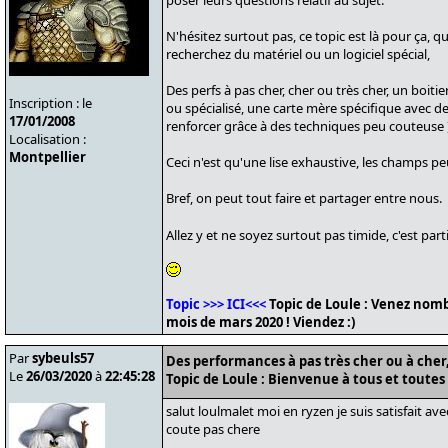
poser leurs questions relatif au sujet.
N'hésitez surtout pas, ce topic est là pour ça, qu
recherchez du matériel ou un logiciel spécial,
Des perfs à pas cher, cher ou très cher, un boitie
Inscription : le
ou spécialisé, une carte mère spécifique avec d
17/01/2008
renforcer grâce à des techniques peu couteuse )
Localisation :
Montpellier
Ceci n'est qu'une lise exhaustive, les champs p
Bref, on peut tout faire et partager entre nous.
Allez y et ne soyez surtout pas timide, c'est part
Topic >>> ICI<<<
Topic de Loule : Venez nomb
mois de mars 2020 ! Viendez :)
Par
sybeuls57
Des performances à pas très cher ou à cher, 
Le
26/03/2020
à
22:45:28
Topic de Loule : Bienvenue à tous et toutes 
salut loulmalet moi en ryzen je suis satisfait 
coute pas chere