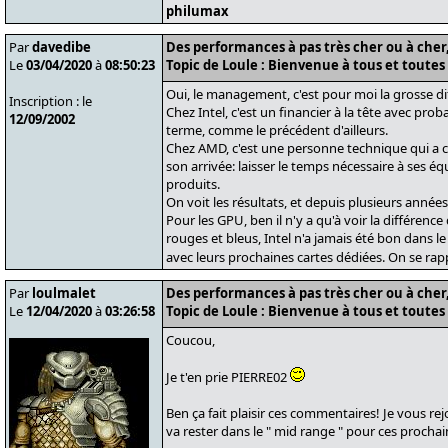
philumax
Par
davedibe
Des performances à pas très cher ou à cher, 
Le
03/04/2020
à
08:50:23
Topic de Loule : Bienvenue à tous et toutes 
Oui, le management, c'est pour moi la grosse di
Inscription : le
Chez Intel, c'est un financier à la tête avec pro
12/09/2002
terme, comme le précédent d'ailleurs.
Chez AMD, c'est une personne technique qui a c
son arrivée: laisser le temps nécessaire à ses 
produits.
On voit les résultats, et depuis plusieurs années
Pour les GPU, ben il n'y a qu'à voir la différen
rouges et bleus, Intel n'a jamais été bon dans 
avec leurs prochaines cartes dédiées. On se rap
Par
loulmalet
Des performances à pas très cher ou à cher, 
Le
12/04/2020
à
03:26:58
Topic de Loule : Bienvenue à tous et toutes 
Coucou,
Je t'en prie PIERRE02
Ben ça fait plaisir ces commentaires! Je vous rej
va rester dans le " mid range " pour ces procha