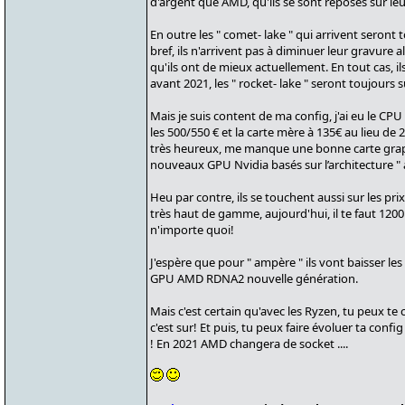
d'argent que AMD, qu'ils se sont reposés sur leu
En outre les " comet- lake " qui arrivent seron
bref, ils n'arrivent pas à diminuer leur gravure a
qu'ils ont de mieux actuellement. En tout cas, 
avant 2021, les " rocket- lake " seront toujours 
Mais je suis content de ma config, j'ai eu le CP
les 500/550 € et la carte mère à 135€ au lieu de 20
très heureux, me manque une bonne carte graph
nouveaux GPU Nvidia basés sur l’architecture " 
Heu par contre, ils se touchent aussi sur les pri
très haut de gamme, aujourd'hui, il te faut 1200
n'importe quoi!
J'espère que pour " ampère " ils vont baisser les
GPU AMD RDNA2 nouvelle génération.
Mais c'est certain qu'avec les Ryzen, tu peux te
c'est sur! Et puis, tu peux faire évoluer ta confi
! En 2021 AMD changera de socket ....