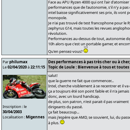
Face au APU Ryzen 4000 qui ont l'air d'atomiser 
performances que de l'autonomie, s'il n'y a pas d
intel baisse significativement ses prix, ils vont 
monopole.
Je n'ai pas trouvé de test francophone pour le
zephyrus G14, mais toutes les revues anglophon
révolution.
Performances au-dessus de tout, autonomie dig
10h alors que c'est un portable gamer, et enco
Qu'en pensez-vous?
Par
philumax
Des performances à pas très cher ou à cher, 
Le
02/04/2020
à
22:11:15
Topic de Loule : Bienvenue à tous et toutes 
salut!
que la guerre ne fait que commencer...
Intel, cherche visiblement à se recentrer et il 
ça a toujours été son point faible et il n'a jamais
donc, avec un lourd handicap.
de plus, son patron, n'est parait-il pas vraimen
Inscription : le
dirigeants du passé.
30/04/2003
ça fait beaucoup...
Localisation :
Migennes
mais j'espère que AMD, se souvient, lui, du pass
à plus.