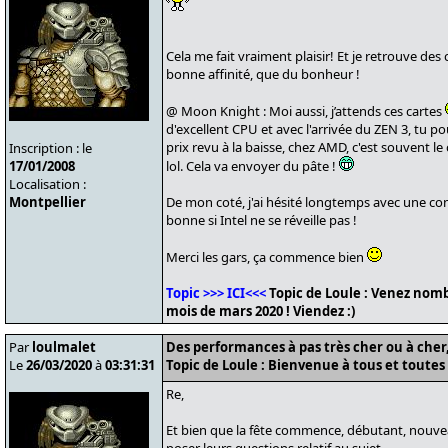
Cela me fait vraiment plaisir! Et je retrouve des
bonne affinité, que du bonheur !
@ Moon Knight : Moi aussi, j’attends ces cartes
d'excellent CPU et avec l'arrivée du ZEN 3, tu p
prix revu à la baisse, chez AMD, c'est souvent le 
Inscription : le
17/01/2008
lol. Cela va envoyer du pâte !
Localisation :
Montpellier
De mon coté, j'ai hésité longtemps avec une con
bonne si Intel ne se réveille pas !
Merci les gars, ça commence bien
Topic >>> ICI<<<
Topic de Loule : Venez nomb
mois de mars 2020 ! Viendez :)
Par
loulmalet
Des performances à pas très cher ou à cher, 
Le
26/03/2020
à
03:31:31
Topic de Loule : Bienvenue à tous et toutes 
Re,
Et bien que la fête commence, débutant, nouvea