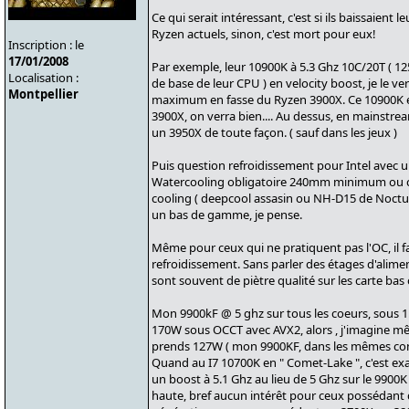
Ce qui serait intéressant, c'est si ils baissaient l
Ryzen actuels, sinon, c'est mort pour eux!
Inscription : le
17/01/2008
Par exemple, leur 10900K à 5.3 Ghz 10C/20T ( 12
Localisation :
de base de leur CPU ) en velocity boost, je le ve
Montpellier
maximum en fasse du Ryzen 3900X. Ce 10900K e
3900X, on verra bien.... Au dessus, en mainstrea
un 3950X de toute façon. ( sauf dans les jeux )
Puis question refroidissement pour Intel avec 
Watercooling obligatoire 240mm minimum ou cu
cooling ( deepcool assasin ou NH-D15 de Noct
un bas de gamme, je pense.
Même pour ceux qui ne pratiquent pas l'OC, il 
refroidissement. Sans parler des étages d'alimenta
sont souvent de piètre qualité sur les carte 
Mon 9900kF @ 5 ghz sur tous les coeurs, sous 1
170W sous OCCT avec AVX2, alors , j'imagine mê
prends 127W ( mon 9900KF, dans les mêmes con
Quand au I7 10700K en " Comet-Lake ", c'est e
un boost à 5.1 Ghz au lieu de 5 Ghz sur le 9900
haute, bref aucun intérêt pour ceux possédant 