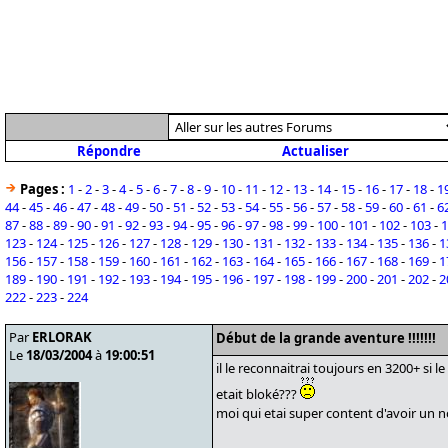
Répondre
Actualiser
Pages :
1
-
2
-
3
-
4
-
5
-
6
-
7
-
8
-
9
-
10
-
11
-
12
-
13
-
14
-
15
-
16
-
17
-
18
-
1
44
-
45
-
46
-
47
-
48
-
49
-
50
-
51
-
52
-
53
-
54
-
55
-
56
-
57
-
58
-
59
-
60
-
61
-
6
87
-
88
-
89
-
90
-
91
-
92
-
93
-
94
-
95
-
96
-
97
-
98
-
99
-
100
-
101
-
102
-
103
-
1
123
-
124
-
125
-
126
-
127
-
128
-
129
-
130
-
131
-
132
-
133
-
134
-
135
-
136
-
1
156
-
157
-
158
-
159
-
160
-
161
-
162
-
163
-
164
-
165
-
166
-
167
-
168
-
169
-
1
189
-
190
-
191
-
192
-
193
-
194
-
195
-
196
-
197
-
198
-
199
-
200
-
201
-
202
-
2
222
-
223
-
224
Par
ERLORAK
Début de la grande aventure !!!!!!!
Le
18/03/2004
à
19:00:51
il le reconnaitrai toujours en 3200+ si le
etait bloké???
moi qui etai super content d'avoir un