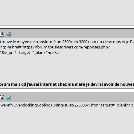
trouvé le moyen de transformé un 2500+ en 3200+ par un clearcmos et je l'ai 
/cing: <a href="https://forum.touslesdrivers.com/reponses.php?
_pr=1" target="_blank">ici</a>
e forum mais qd j'aurai internet chez ma mere je devrai avoir de nouv
warefr/OverclockingCoolingTuning/sujet-225883-1.htm" target="_blank">ici 