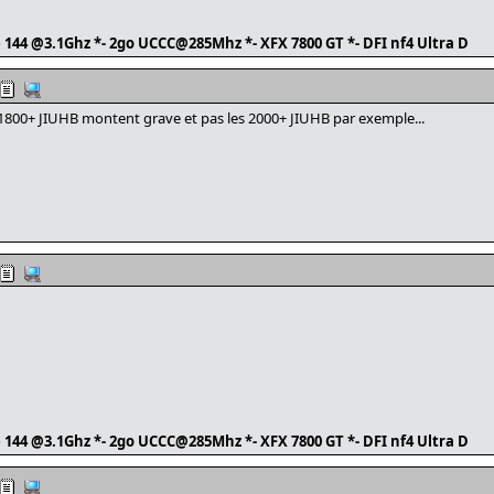
té 144 @3.1Ghz *- 2go UCCC@285Mhz *- XFX 7800 GT *- DFI nf4 Ultra D
1800+ JIUHB montent grave et pas les 2000+ JIUHB par exemple...
té 144 @3.1Ghz *- 2go UCCC@285Mhz *- XFX 7800 GT *- DFI nf4 Ultra D