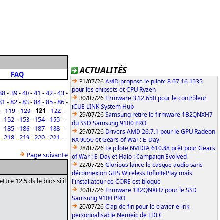
ACTUALITÉS
FAQ
31/07/26
AMD propose le pilote 8.07.16.1035
pour les chipsets et CPU Ryzen
38
-
39
-
40
-
41
-
42
-
43
-
30/07/26
Firmware 3.12.650 pour le contrôleur
81
-
82
-
83
-
84
-
85
-
86
-
iCUE LINK System Hub
-
119
-
120
-
121
-
122
-
29/07/26
Samsung retire le firmware 1B2QNXH7
-
152
-
153
-
154
-
155
-
du SSD Samsung 9100 PRO
-
185
-
186
-
187
-
188
-
29/07/26
Drivers AMD 26.7.1 pour le GPU Radeon
-
218
-
219
-
220
-
221
-
RX 9050 et Gears of War : E-Day
28/07/26
Le pilote NVIDIA 610.88 prêt pour Gears
Page suivante
of War : E-Day et Halo : Campaign Evolved
22/07/26
Glorious lance le casque audio sans
déconnexion GHS Wireless InfinitePlay mais
tre 12.5 ds le bios si il
l'installateur de CORE est bloqué
20/07/26
Firmware 1B2QNXH7 pour le SSD
Samsung 9100 PRO
20/07/26
Clap de fin pour le clavier e-ink
personnalisable Nemeio de LDLC