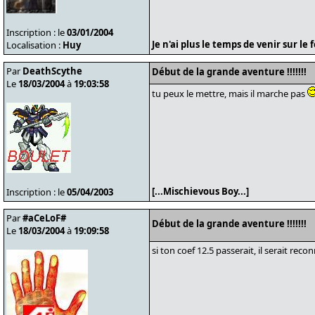
Inscription : le
03/01/2004
Je n'ai plus le temps de venir sur l
Localisation :
Huy
Par
DeathScythe
Début de la grande aventure !!!!!!!
Le
18/03/2004
à
19:03:58
tu peux le mettre, mais il marche pas
[...Mischievous Boy...]
Inscription : le
05/04/2003
Par
#aCeLoF#
Début de la grande aventure !!!!!!!
Le
18/03/2004
à
19:09:58
si ton coef 12.5 passerait, il serait