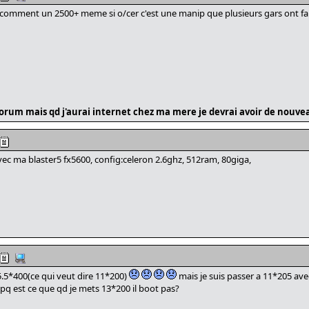
e comment un 2500+ meme si o/cer c'est une manip que plusieurs gars ont fait e
e forum mais qd j'aurai internet chez ma mere je devrai avoir de nouv
avec ma blaster5 fx5600, config:celeron 2.6ghz, 512ram, 80giga,
é 5.5*400(ce qui veut dire 11*200)
mais je suis passer a 11*205 avec
é pq est ce que qd je mets 13*200 il boot pas?