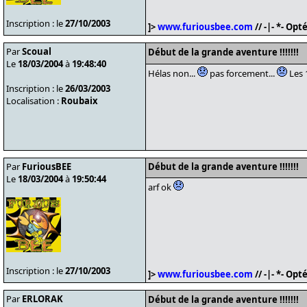
Inscription : le
27/10/2003
]>
www.furiousbee.com
// -|- *- Op
Par
Scoual
Début de la grande aventure !!!!!!!
Le
18/03/2004
à
19:48:40
Hélas non...
pas forcement...
Les 
Inscription : le
26/03/2003
Localisation :
Roubaix
Par
FuriousBEE
Début de la grande aventure !!!!!!!
Le
18/03/2004
à
19:50:44
arf ok
Inscription : le
27/10/2003
]>
www.furiousbee.com
// -|- *- Op
Par
ERLORAK
Début de la grande aventure !!!!!!!