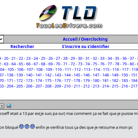
Accueil
/
Overclocking
Rechercher
S'inscrire ou s'identifier
9
-
20
-
21
-
22
-
23
-
24
-
25
-
26
-
27
-
28
-
29
-
30
-
31
-
32
-
33
-
34
-
35
-
36
-
37
-
2
-
63
-
64
-
65
-
66
-
67
-
68
-
69
-
70
-
71
-
72
-
73
-
74
-
75
-
76
-
77
-
78
-
79
-
80
-
04
-
105
-
106
-
107
-
108
-
109
-
110
-
111
-
112
-
113
-
114
-
115
-
116
-
117
-
118
37
-
138
-
139
-
140
-
141
-
142
-
143
-
144
-
145
-
146
-
147
-
148
-
149
-
150
-
151
70
-
171
-
172
-
173
-
174
-
175
-
176
-
177
-
178
-
179
-
180
-
181
-
182
-
183
-
184
03
-
204
-
205
-
206
-
207
-
208
-
209
-
210
-
211
-
212
-
213
-
214
-
215
-
216
-
217
 coeff etait a 13 par ex(je suis pa sur) mai comment ça se fait que je puisse met
 non bloqué
enfin je verifirai tous ça des que je retourne a mon pc