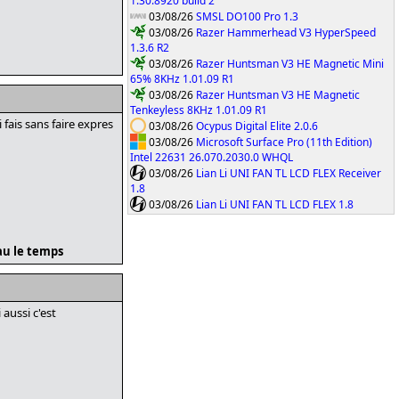
1.30.8920 build 2
03/08/26
SMSL DO100 Pro 1.3
03/08/26
Razer Hammerhead V3 HyperSpeed
1.3.6 R2
03/08/26
Razer Huntsman V3 HE Magnetic Mini
65% 8KHz 1.01.09 R1
03/08/26
Razer Huntsman V3 HE Magnetic
Tenkeyless 8KHz 1.01.09 R1
fais sans faire expres
03/08/26
Ocypus Digital Elite 2.0.6
03/08/26
Microsoft Surface Pro (11th Edition)
Intel 22631 26.070.2030.0 WHQL
03/08/26
Lian Li UNI FAN TL LCD FLEX Receiver
1.8
03/08/26
Lian Li UNI FAN TL LCD FLEX 1.8
eau le temps
aussi c'est