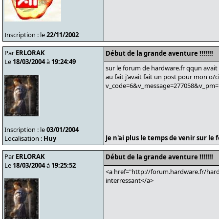
Inscription : le
22/11/2002
Par
ERLORAK
Début de la grande aventure !!!!!!!
Le
18/03/2004
à
19:24:49
sur le forum de hardware.fr qqun avait 
au fait j'avait fait un post pour mon o
v_code=6&v_message=277058&v_pm=1&v
Inscription : le
03/01/2004
Je n'ai plus le temps de venir sur l
Localisation :
Huy
Par
ERLORAK
Début de la grande aventure !!!!!!!
Le
18/03/2004
à
19:25:52
<a href="http://forum.hardware.fr/hard
interressant</a>