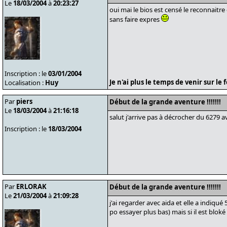
Le
18/03/2004
à
20:23:27
oui mai le bios est censé le reconnaitr
sans faire expres
Inscription : le
03/01/2004
Je n'ai plus le temps de venir sur l
Localisation :
Huy
Par
piers
Début de la grande aventure !!!!!!!
Le
18/03/2004
à
21:16:18
salut j'arrive pas à décrocher du 6279 
Inscription : le
18/03/2004
Par
ERLORAK
Début de la grande aventure !!!!!!!
Le
21/03/2004
à
21:09:28
j'ai regarder avec aida et elle a indiqu
po essayer plus bas) mais si il est blok