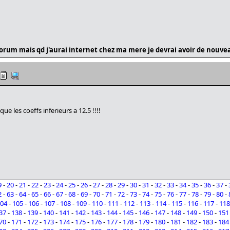
e forum mais qd j'aurai internet chez ma mere je devrai avoir de nouv
e les coeffs inferieurs a 12.5 !!!!
9
-
20
-
21
-
22
-
23
-
24
-
25
-
26
-
27
-
28
-
29
-
30
-
31
-
32
-
33
-
34
-
35
-
36
-
37
-
2
-
63
-
64
-
65
-
66
-
67
-
68
-
69
-
70
-
71
-
72
-
73
-
74
-
75
-
76
-
77
-
78
-
79
-
80
-
04
-
105
-
106
-
107
-
108
-
109
-
110
-
111
-
112
-
113
-
114
-
115
-
116
-
117
-
118
37
-
138
-
139
-
140
-
141
-
142
-
143
-
144
-
145
-
146
-
147
-
148
-
149
-
150
-
151
70
-
171
-
172
-
173
-
174
-
175
-
176
-
177
-
178
-
179
-
180
-
181
-
182
-
183
-
184