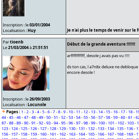
Inscription : le
03/01/2004
Je n'ai plus le temps de venir sur l
Localisation :
Huy
Par
tioenb
Début de la grande aventure !!!!!!!
Le
21/03/2004
à
21:51:51
arffffffffff, desole j avais pas vu !!!!
ds ton cas, l a7n8x deluxe ne debloque qu
encore desole !
Inscription : le
26/09/2003
Localisation :
Locunole
Pages :
1
-
2
-
3
-
4
-
5
-
6
-
7
-
8
-
9
-
10
-
11
-
12
-
13
-
14
-
15
-
16
-
17
-
18
-
1
44
-
45
-
46
-
47
-
48
-
49
-
50
-
51
-
52
-
53
-
54
-
55
-
56
-
57
-
58
-
59
-
60
-
61
-
6
87
-
88
-
89
-
90
-
91
-
92
-
93
-
94
-
95
-
96
-
97
-
98
-
99
-
100
-
101
-
102
-
103
-
1
123
-
124
-
125
-
126
-
127
-
128
-
129
-
130
-
131
-
132
-
133
-
134
-
135
-
136
-
1
156
-
157
-
158
-
159
-
160
-
161
-
162
-
163
-
164
-
165
-
166
-
167
-
168
-
169
-
1