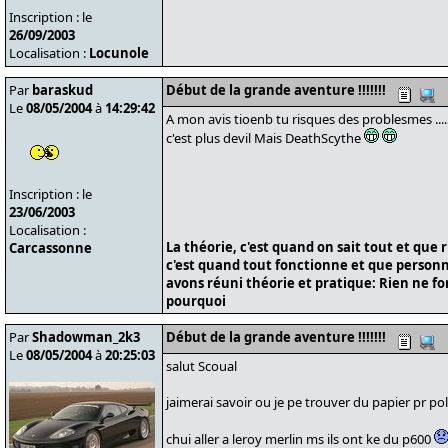
Inscription : le
26/09/2003
Localisation :
Locunole
Par
baraskud
Début de la grande aventure !!!!!!!
Le
08/05/2004
à
14:29:42
A mon avis tioenb tu risques des problesmes ...........
c'est plus devil Mais DeathScythe
Inscription : le
23/06/2003
Localisation :
La théorie, c'est quand on sait tout et que 
Carcassonne
c'est quand tout fonctionne et que personne
avons réuni théorie et pratique: Rien ne f
pourquoi
Par
Shadowman_2k3
Début de la grande aventure !!!!!!!
Le
08/05/2004
à
20:25:03
salut Scoual
jaimerai savoir ou je pe trouver du papier pr pol
chui aller a leroy merlin ms ils ont ke du p600