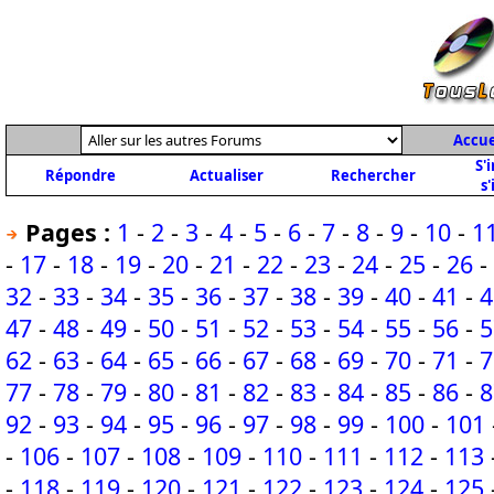
Accue
S'
Répondre
Actualiser
Rechercher
s'
Pages :
1
-
2
-
3
-
4
-
5
-
6
-
7
-
8
-
9
-
10
-
1
-
17
-
18
-
19
-
20
-
21
-
22
-
23
-
24
-
25
-
26
-
32
-
33
-
34
-
35
-
36
-
37
-
38
-
39
-
40
-
41
-
4
47
-
48
-
49
-
50
-
51
-
52
-
53
-
54
-
55
-
56
-
5
62
-
63
-
64
-
65
-
66
-
67
-
68
-
69
-
70
-
71
-
7
77
-
78
-
79
-
80
-
81
-
82
-
83
-
84
-
85
-
86
-
8
92
-
93
-
94
-
95
-
96
-
97
-
98
-
99
-
100
-
101
-
106
-
107
-
108
-
109
-
110
-
111
-
112
-
113
-
118
-
119
-
120
-
121
-
122
-
123
-
124
-
125