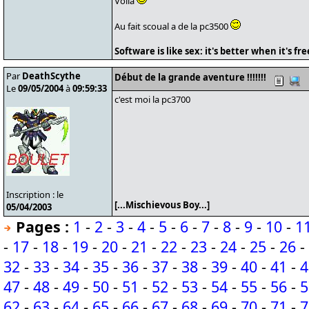
Voila
Au fait scoual a de la pc3500
Software is like sex: it's better when it's fre
Par
DeathScythe
Début de la grande aventure !!!!!!!
Le
09/05/2004
à
09:59:33
c'est moi la pc3700
Inscription : le
[...Mischievous Boy...]
05/04/2003
Pages :
1
-
2
-
3
-
4
-
5
-
6
-
7
-
8
-
9
-
10
-
1
-
17
-
18
-
19
-
20
-
21
-
22
-
23
-
24
-
25
-
26
-
32
-
33
-
34
-
35
-
36
-
37
-
38
-
39
-
40
-
41
-
4
47
-
48
-
49
-
50
-
51
-
52
-
53
-
54
-
55
-
56
-
5
62
-
63
-
64
-
65
-
66
-
67
-
68
-
69
-
70
-
71
-
7