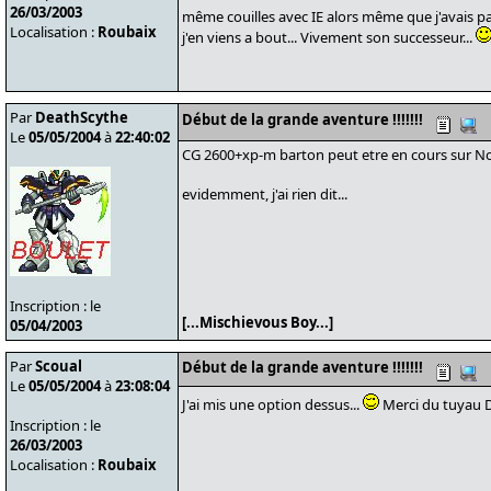
26/03/2003
même couilles avec IE alors même que j'avais pa
Localisation :
Roubaix
j'en viens a bout... Vivement son successeur...
Par
DeathScythe
Début de la grande aventure !!!!!!!
Le
05/05/2004
à
22:40:02
CG 2600+xp-m barton peut etre en cours sur No
evidemment, j'ai rien dit...
Inscription : le
[...Mischievous Boy...]
05/04/2003
Par
Scoual
Début de la grande aventure !!!!!!!
Le
05/05/2004
à
23:08:04
J'ai mis une option dessus...
Merci du tuyau D
Inscription : le
26/03/2003
Localisation :
Roubaix