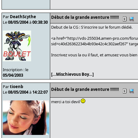
Par
DeathScythe
Début de la grande aventure !!!!!!!
Le
08/05/2004
à
00:38:30
Debut de la CG : S'inscrire sur le forum dédié.
<a href="http://vds-255034.amen-pro.com/for
sid=c40d26362234b4b93e42c4c302aef267" targe
Inscrivez vous la ou il faut, et amusez vous bien 
Inscription : le
[...Mischievous Boy...]
05/04/2003
Par
tioenb
Début de la grande aventure !!!!!!!
Le
08/05/2004
à
14:22:07
merci a toi devil