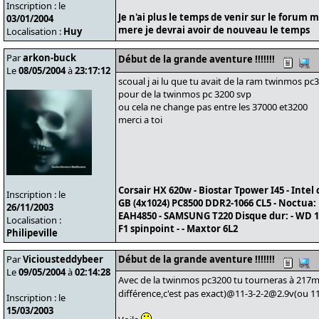
Inscription : le
Je n'ai plus le temps de venir sur le forum 
03/01/2004
mere je devrai avoir de nouveau le temps
Localisation :
Huy
Par
arkon-buck
Début de la grande aventure !!!!!!!
Le
08/05/2004
à
23:17:12
scoual j ai lu que tu avait de la ram twinmos p
pour de la twinmos pc 3200 svp
ou cela ne change pas entre les 37000 et3200
merci a toi
Corsair HX 620w - Biostar Tpower I45 - Intel
Inscription : le
GB (4x1024) PC8500 DDR2-1066 CL5 - Noctua:
26/11/2003
EAH4850 - SAMSUNG T220 Disque dur: - WD 1
Localisation :
F1 spinpoint - - Maxtor 6L2
Philipeville
Par
Viciousteddybeer
Début de la grande aventure !!!!!!!
Le
09/05/2004
à
02:14:28
Avec de la twinmos pc3200 tu tourneras à 217m
différence,c'est pas exact)@11-3-2-2@2.9v(ou 11-
Inscription : le
15/03/2003