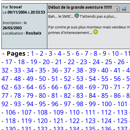
Par
Scoual
Début de la grande aventure !!!!!!!
Le
09/11/2004
à
20:53:53
Bah... le SMIC...
T'attends pas a plus...
Inscription : le
Par contre je suis plus monteur mais vendeur m
26/03/2003
primes d'interessement....
Localisation :
Roubaix
Pages :
1
-
2
-
3
-
4
-
5
-
6
-
7
-
8
-
9
-
10
-
1
-
17
-
18
-
19
-
20
-
21
-
22
-
23
-
24
-
25
-
26
-
32
-
33
-
34
-
35
-
36
-
37
-
38
-
39
-
40
-
41
-
4
47
-
48
-
49
-
50
-
51
-
52
-
53
-
54
-
55
-
56
-
5
62
-
63
-
64
-
65
-
66
-
67
-
68
-
69
-
70
-
71
-
7
77
-
78
-
79
-
80
-
81
-
82
-
83
-
84
-
85
-
86
-
8
92
-
93
-
94
-
95
-
96
-
97
-
98
-
99
-
100
-
101
-
106
-
107
-
108
-
109
-
110
-
111
-
112
-
113
-
118
-
119
-
120
-
121
-
122
-
123
-
124
-
125
-
130
-
131
-
132
-
133
-
134
-
135
-
136
-
137