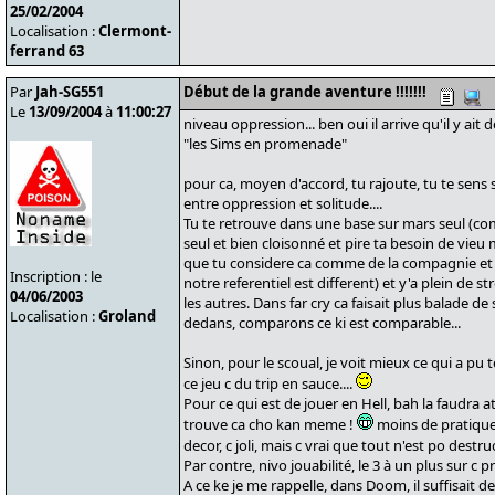
25/02/2004
Localisation :
Clermont-
ferrand 63
Par
Jah-SG551
Début de la grande aventure !!!!!!!
Le
13/09/2004
à
11:00:27
niveau oppression... ben oui il arrive qu'il y ait
"les Sims en promenade"
pour ca, moyen d'accord, tu rajoute, tu te sens se
entre oppression et solitude....
Tu te retrouve dans une base sur mars seul (co
seul et bien cloisonné et pire ta besoin de vieu 
que tu considere ca comme de la compagnie et la
Inscription : le
notre referentiel est different) et y'a plein de
04/06/2003
les autres. Dans far cry ca faisait plus balade de 
Localisation :
Groland
dedans, comparons ce ki est comparable...
Sinon, pour le scoual, je voit mieux ce qui a pu 
ce jeu c du trip en sauce....
Pour ce qui est de jouer en Hell, bah la faudra at
trouve ca cho kan meme !
moins de pratique
decor, c joli, mais c vrai que tout n'est po destr
Par contre, nivo jouabilité, le 3 à un plus sur c p
A ce ke je me rappelle, dans Doom, il suffisait de