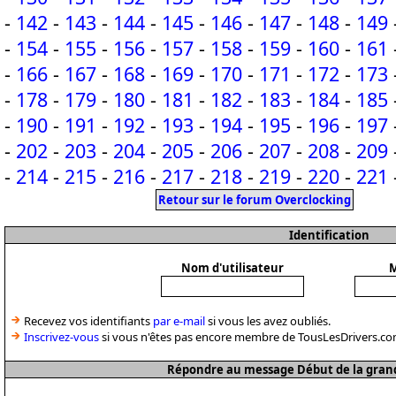
-
142
-
143
-
144
-
145
-
146
-
147
-
148
-
149
-
154
-
155
-
156
-
157
-
158
-
159
-
160
-
161
-
166
-
167
-
168
-
169
-
170
-
171
-
172
-
173
-
178
-
179
-
180
-
181
-
182
-
183
-
184
-
185
-
190
-
191
-
192
-
193
-
194
-
195
-
196
-
197
-
202
-
203
-
204
-
205
-
206
-
207
-
208
-
209
-
214
-
215
-
216
-
217
-
218
-
219
-
220
-
221
Retour sur le forum Overclocking
Identification
Nom d'utilisateur
M
Recevez vos identifiants
par e-mail
si vous les avez oubliés.
Inscrivez-vous
si vous n'êtes pas encore membre de TousLesDrivers.co
Répondre au message Début de la grande