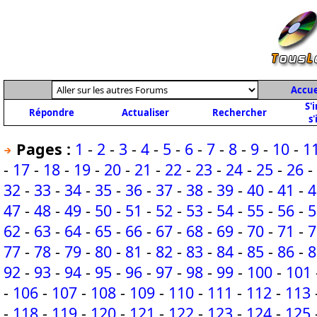
Accue
S'
Répondre
Actualiser
Rechercher
s'
Pages :
1
-
2
-
3
-
4
-
5
-
6
-
7
-
8
-
9
-
10
-
1
-
17
-
18
-
19
-
20
-
21
-
22
-
23
-
24
-
25
-
26
-
32
-
33
-
34
-
35
-
36
-
37
-
38
-
39
-
40
-
41
-
4
47
-
48
-
49
-
50
-
51
-
52
-
53
-
54
-
55
-
56
-
5
62
-
63
-
64
-
65
-
66
-
67
-
68
-
69
-
70
-
71
-
7
77
-
78
-
79
-
80
-
81
-
82
-
83
-
84
-
85
-
86
-
8
92
-
93
-
94
-
95
-
96
-
97
-
98
-
99
-
100
-
101
-
106
-
107
-
108
-
109
-
110
-
111
-
112
-
113
-
118
-
119
-
120
-
121
-
122
-
123
-
124
-
125