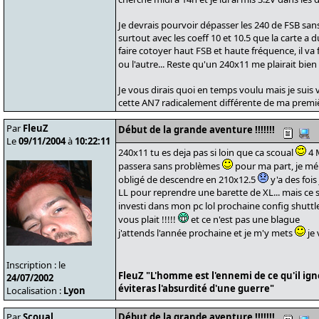
Je devrais pourvoir dépasser les 240 de FSB san
surtout avec les coeff 10 et 10.5 que la carte a
faire cotoyer haut FSB et haute fréquence, il va f
ou l'autre... Reste qu'un 240x11 me plairait b
Je vous dirais quoi en temps voulu mais je suis
cette AN7 radicalement différente de ma premi
Par
FleuZ
Début de la grande aventure !!!!!!!
Le
09/11/2004
à
10:22:11
240x11 tu es deja pas si loin que ca scoual
4 
passera sans problèmes
pour ma part, je mél
obligé de descendre en 210x12.5
y'a des fois
LL pour reprendre une barette de XL... mais ce se
investi dans mon pc lol prochaine config shuttl
vous plait !!!!!
et ce n'est pas une blague
j'attends l'année prochaine et je m'y mets
je
Inscription : le
FleuZ "L'homme est l'ennemi de ce qu'il ign
24/07/2002
éviteras l'absurdité d'une guerre"
Localisation :
Lyon
Par
Scoual
Début de la grande aventure !!!!!!!