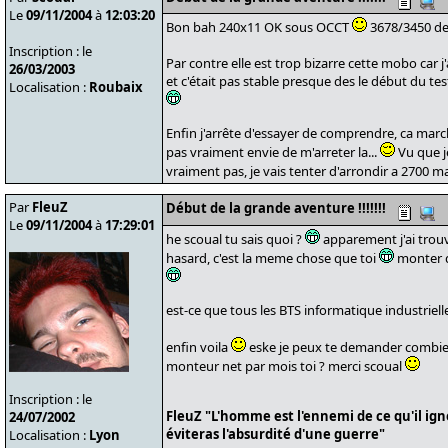
Le
09/11/2004
à
12:03:20
Bon bah 240x11 OK sous OCCT
3678/3450 de
Inscription : le
Par contre elle est trop bizarre cette mobo car j
26/03/2003
et c'était pas stable presque des le début du test.
Localisation :
Roubaix
Enfin j'arrête d'essayer de comprendre, ca marche
pas vraiment envie de m'arreter la...
Vu que je
vraiment pas, je vais tenter d'arrondir a 2700 ma
Par
FleuZ
Début de la grande aventure !!!!!!!
Le
09/11/2004
à
17:29:01
he scoual tu sais quoi ?
apparement j'ai trou
hasard, c'est la meme chose que toi
monter d
est-ce que tous les BTS informatique industrielle
enfin voila
eske je peux te demander combie
monteur net par mois toi ? merci scoual
Inscription : le
FleuZ "L'homme est l'ennemi de ce qu'il ign
24/07/2002
éviteras l'absurdité d'une guerre"
Localisation :
Lyon