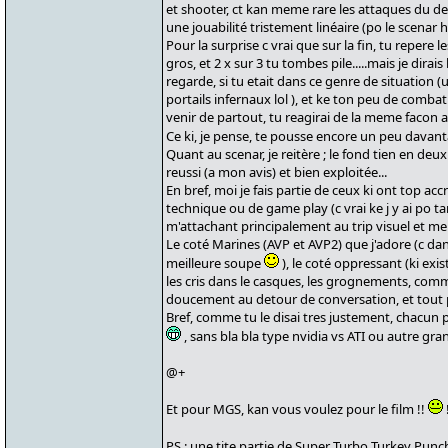
et shooter, ct kan meme rare les attaques du de
une jouabilité tristement linéaire (po le scenar h
Pour la surprise c vrai que sur la fin, tu repere 
gros, et 2 x sur 3 tu tombes pile.....mais je dirais
regarde, si tu etait dans ce genre de situation
portails infernaux lol ), et ke ton peu de comb
venir de partout, tu reagirai de la meme facon a
Ce ki, je pense, te pousse encore un peu davan
Quant au scenar, je reitère ; le fond tien en deux
reussi (a mon avis) et bien exploitée...
En bref, moi je fais partie de ceux ki ont top ac
technique ou de game play (c vrai ke j y ai po ta
m'attachant principalement au trip visuel et me
Le coté Marines (AVP et AVP2) que j'adore (c dan
meilleure soupe
), le coté oppressant (ki exist
les cris dans le casques, les grognements, com
doucement au detour de conversation, et tout ple
Bref, comme tu le disai tres justement, chacun p
, sans bla bla type nvidia vs ATI ou autre gran
@+
Et pour MGS, kan vous voulez pour le film !!
PS : une tite partie de Super Turbo Turkey Punc