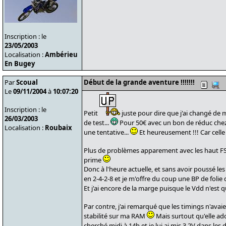
Inscription : le
23/05/2003
Localisation :
Ambérieu
En Bugey
Par
Scoual
Début de la grande aventure !!!!!!!
Le
09/11/2004
à
10:07:20
Inscription : le
Petit
juste pour dire que j'ai changé de
26/03/2003
de test...
Pour 50€ avec un bon de réduc chez L
Localisation :
Roubaix
une tentative...
Et heureusement !!! Car celle 
Plus de problèmes apparement avec les haut FSB 
prime
Donc à l'heure actuelle, et sans avoir poussé les
en 2-4-2-8 et je m'offre du coup une BP de foli
Et j'ai encore de la marge puisque le Vdd n'est 
Par contre, j'ai remarqué que les timings n'ava
stabilité sur ma RAM
Mais surtout qu'elle ador
cherché midi à 14h et je lui ai mis 3.2V dans les 