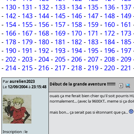
-
130
-
131
-
132
-
133
-
134
-
135
-
136
-
137
-
142
-
143
-
144
-
145
-
146
-
147
-
148
-
149
-
154
-
155
-
156
-
157
-
158
-
159
-
160
-
161
-
166
-
167
-
168
-
169
-
170
-
171
-
172
-
173
-
178
-
179
-
180
-
181
-
182
-
183
-
184
-
185
-
190
-
191
-
192
-
193
-
194
-
195
-
196
-
197
-
202
-
203
-
204
-
205
-
206
-
207
-
208
-
209
-
214
-
215
-
216
-
217
-
218
-
219
-
220
-
221
Par
aurelien2023
Début de la grande aventure !!!!!!!
Le
12/09/2004
à
23:15:48
ouais ça me ferait bien chier qu'il soit pourris HL
normalement... (avec la 9600XT.. meme si ça doit
mais bon... ça serait pas si étonnant que ça...
Inscription : le