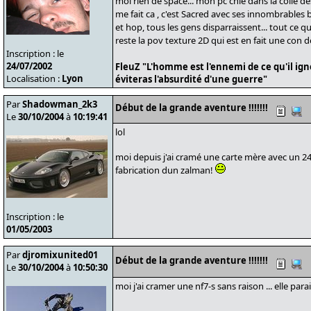
moi rien de space... mon pc chie dans la colle des 
me fait ca , c'est Sacred avec ses innombrables
et hop, tous les gens disparraissent... tout ce q
reste la pov texture 2D qui est en fait une con
Inscription : le
24/07/2002
FleuZ "L'homme est l'ennemi de ce qu'il ign
Localisation :
Lyon
éviteras l'absurdité d'une guerre"
Par
Shadowman_2k3
Début de la grande aventure !!!!!!!
Le
30/10/2004
à
10:19:41
lol
moi depuis j'ai cramé une carte mère avec un 2
fabrication dun zalman!
Inscription : le
01/05/2003
Par
djromixunited01
Début de la grande aventure !!!!!!!
Le
30/10/2004
à
10:50:30
moi j'ai cramer une nf7-s sans raison ... elle par