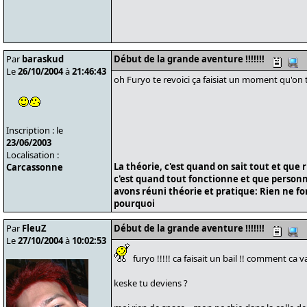
Par
baraskud
Début de la grande aventure !!!!!!!
Le
26/10/2004
à
21:46:43
oh Furyo te revoici ça faisiat un moment qu'on t
Inscription : le
23/06/2003
Localisation :
La théorie, c'est quand on sait tout et que 
Carcassonne
c'est quand tout fonctionne et que personne
avons réuni théorie et pratique: Rien ne f
pourquoi
Par
FleuZ
Début de la grande aventure !!!!!!!
Le
27/10/2004
à
10:02:53
furyo !!!!! ca faisait un bail !! comment ca v
keske tu deviens ?