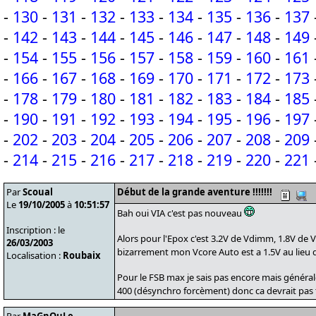
-
130
-
131
-
132
-
133
-
134
-
135
-
136
-
137
-
142
-
143
-
144
-
145
-
146
-
147
-
148
-
149
-
154
-
155
-
156
-
157
-
158
-
159
-
160
-
161
-
166
-
167
-
168
-
169
-
170
-
171
-
172
-
173
-
178
-
179
-
180
-
181
-
182
-
183
-
184
-
185
-
190
-
191
-
192
-
193
-
194
-
195
-
196
-
197
-
202
-
203
-
204
-
205
-
206
-
207
-
208
-
209
-
214
-
215
-
216
-
217
-
218
-
219
-
220
-
221
Par
Scoual
Début de la grande aventure !!!!!!!
Le
19/10/2005
à
10:51:57
Bah oui VIA c'est pas nouveau
Inscription : le
Alors pour l'Epox c'est 3.2V de Vdimm, 1.8V de 
26/03/2003
bizarrement mon Vcore Auto est a 1.5V au lieu d
Localisation :
Roubaix
Pour le FSB max je sais pas encore mais général
400 (désynchro forcèment) donc ca devrait pas te