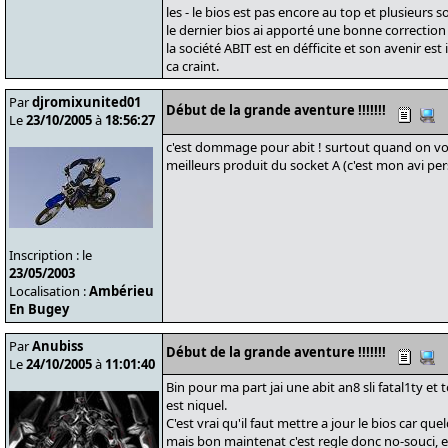
les - le bios est pas encore au top et plusieurs 
le dernier bios ai apporté une bonne correction
la société ABIT est en défficite et son avenir es
ca craint.
Par
djromixunited01
Début de la grande aventure !!!!!!!
Le
23/10/2005
à
18:56:27
c'est dommage pour abit ! surtout quand on voi
meilleurs produit du socket A (c'est mon avi per
Inscription : le
23/05/2003
Localisation :
Ambérieu
En Bugey
Par
Anubiss
Début de la grande aventure !!!!!!!
Le
24/10/2005
à
11:01:40
Bin pour ma part jai une abit an8 sli fatal1ty et t
est niquel.
C'est vrai qu'il faut mettre a jour le bios car 
mais bon maintenat c'est regle donc no-souci, e