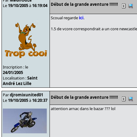
Par
MaGnOuLe
Début de la grande aventure !!!!!!!
Le
19/10/2005
à
16:19:04
Scoual regarde
ici
.
1.5 de vcore correspondrait a un core newcastle
Inscription : le
24/01/2005
Localisation :
Saint
André Lez Lille
Par
djromixunited01
Début de la grande aventure !!!!!!!
Le
19/10/2005
à
16:20:37
attention arnac dans le bazar ??? lol