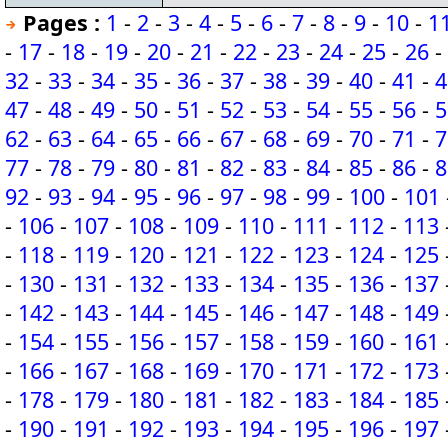
Pages :
1
-
2
-
3
-
4
-
5
-
6
-
7
-
8
-
9
-
10
-
1
-
17
-
18
-
19
-
20
-
21
-
22
-
23
-
24
-
25
-
26
-
32
-
33
-
34
-
35
-
36
-
37
-
38
-
39
-
40
-
41
-
4
47
-
48
-
49
-
50
-
51
-
52
-
53
-
54
-
55
-
56
-
5
62
-
63
-
64
-
65
-
66
-
67
-
68
-
69
-
70
-
71
-
7
77
-
78
-
79
-
80
-
81
-
82
-
83
-
84
-
85
-
86
-
8
92
-
93
-
94
-
95
-
96
-
97
-
98
-
99
-
100
-
101
-
106
-
107
-
108
-
109
-
110
-
111
-
112
-
113
-
118
-
119
-
120
-
121
-
122
-
123
-
124
-
125
-
130
-
131
-
132
-
133
-
134
-
135
-
136
-
137
-
142
-
143
-
144
-
145
-
146
-
147
-
148
-
149
-
154
-
155
-
156
-
157
-
158
-
159
-
160
-
161
-
166
-
167
-
168
-
169
-
170
-
171
-
172
-
173
-
178
-
179
-
180
-
181
-
182
-
183
-
184
-
185
-
190
-
191
-
192
-
193
-
194
-
195
-
196
-
197