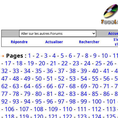
Accue
S'
Répondre
Actualiser
Rechercher
s'
Pages :
1
-
2
-
3
-
4
-
5
-
6
-
7
-
8
-
9
-
10
-
1
-
17
-
18
-
19
-
20
-
21
-
22
-
23
-
24
-
25
-
26
-
32
-
33
-
34
-
35
-
36
-
37
-
38
-
39
-
40
-
41
-
4
47
-
48
-
49
-
50
-
51
-
52
-
53
-
54
-
55
-
56
-
5
62
-
63
-
64
-
65
-
66
-
67
-
68
-
69
-
70
-
71
-
7
77
-
78
-
79
-
80
-
81
-
82
-
83
-
84
-
85
-
86
-
8
92
-
93
-
94
-
95
-
96
-
97
-
98
-
99
-
100
-
101
-
106
-
107
-
108
-
109
-
110
-
111
-
112
-
113
-
118
-
119
-
120
-
121
-
122
-
123
-
124
-
125