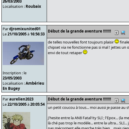
26/03/2003
Localisation :
Roubaix
Par
djromixunited01
Début de la grande aventure !!!!!!!
Le
21/10/2005
à
16:56:33
de telles nouvelles font toujours plaisir
final
chipset via ne fonctionne pas si mal ! jettes un oe
envi de tout retaper
Inscription : le
23/05/2003
Localisation :
Ambérieu
En Bugey
Par
aurelien2023
Début de la grande aventure !!!!!!!
Le
22/10/2005
à
20:05:54
un petit coucou à tous... moi aussi je passe au s9
j'hesite entre la AN8 Fatal1ty SLI ; l'Epox... (la me
là ché pas trop le modéle... entre la ultra... SLI... 
pas mécontent elle marche très bien... mais rien