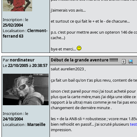
j'aimerais vos avis...
Inscription : le
et surtout ce qui fait le + et le - de chacune...
25/02/2004
Localisation :
Clermont-
p.s. c'est pour mettre avec un opteron 146 de 
ferrand 63
cache...)
bye et merci...
Par
nordinateur
Début de la grande aventure !!!!!!!
Le
22/10/2005
à
20:38:57
salut aurelien2023 ,
ça fait un bail qu'on t'as plus revu, content de te
sinon c'est pareil pour moi j'ai tout acheté pou
plus que la carte mére,mais j'ai déja une idée ce 
rapport à la ultra) mais comme je ne l'ai pas en
changement de derniére minute .
Inscription : le
les + de la AN8-sli = robustesse ; vcore max 1.85v
24/10/2004
bien refroidit en passif... j'ai scruté plusieurs
test
Localisation :
Marseille
impression.