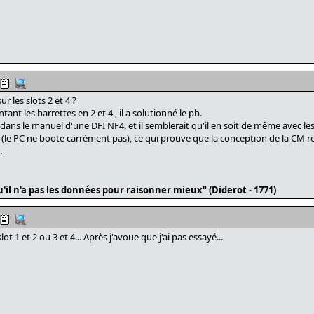
r les slots 2 et 4 ?
t les barrettes en 2 et 4 , il a solutionné le pb.
re dans le manuel d'une DFI NF4, et il semblerait qu'il en soit de même avec le
 (le PC ne boote carrèment pas), ce qui prouve que la conception de la CM 
.
'il n'a pas les données pour raisonner mieux" (Diderot - 1771)
ot 1 et 2 ou 3 et 4... Après j'avoue que j'ai pas essayé...