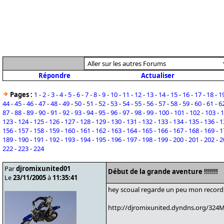
Répondre
Actualiser
Pages :
1
-
2
-
3
-
4
-
5
-
6
-
7
-
8
-
9
-
10
-
11
-
12
-
13
-
14
-
15
-
16
-
17
-
18
-
1
44
-
45
-
46
-
47
-
48
-
49
-
50
-
51
-
52
-
53
-
54
-
55
-
56
-
57
-
58
-
59
-
60
-
61
-
6
87
-
88
-
89
-
90
-
91
-
92
-
93
-
94
-
95
-
96
-
97
-
98
-
99
-
100
-
101
-
102
-
103
-
1
123
-
124
-
125
-
126
-
127
-
128
-
129
-
130
-
131
-
132
-
133
-
134
-
135
-
136
-
1
156
-
157
-
158
-
159
-
160
-
161
-
162
-
163
-
164
-
165
-
166
-
167
-
168
-
169
-
1
189
-
190
-
191
-
192
-
193
-
194
-
195
-
196
-
197
-
198
-
199
-
200
-
201
-
202
-
2
222
-
223
-
224
Par
djromixunited01
Début de la grande aventure !!!!!!!
Le
23/11/2005
à
11:35:41
hey scoual regarde un peu mon record e
http://djromixunited.dyndns.org/324