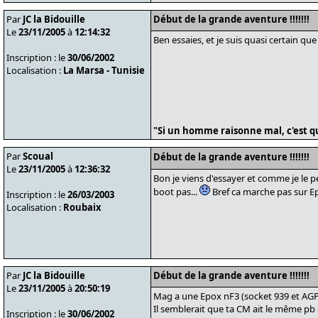
Par
JC la Bidouille
Début de la grande aventure !!!!!!!
Le
23/11/2005
à
12:14:32
Ben essaies, et je suis quasi certain que tu
Inscription : le
30/06/2002
Localisation :
La Marsa - Tunisie
"Si un homme raisonne mal, c'est qu
Par
Scoual
Début de la grande aventure !!!!!!!
Le
23/11/2005
à
12:36:32
Bon je viens d'essayer et comme je le 
boot pas...
Bref ca marche pas sur Ep
Inscription : le
26/03/2003
Localisation :
Roubaix
Par
JC la Bidouille
Début de la grande aventure !!!!!!!
Le
23/11/2005
à
20:50:19
Mag a une Epox nF3 (socket 939 et AGP), 
Il semblerait que ta CM ait le même pb 
Inscription : le
30/06/2002