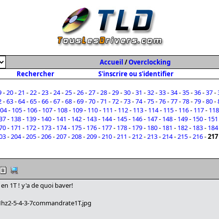
Accueil
/
Overclocking
Rechercher
S'inscrire ou s'identifier
9
-
20
-
21
-
22
-
23
-
24
-
25
-
26
-
27
-
28
-
29
-
30
-
31
-
32
-
33
-
34
-
35
-
36
-
37
-
2
-
63
-
64
-
65
-
66
-
67
-
68
-
69
-
70
-
71
-
72
-
73
-
74
-
75
-
76
-
77
-
78
-
79
-
80
-
04
-
105
-
106
-
107
-
108
-
109
-
110
-
111
-
112
-
113
-
114
-
115
-
116
-
117
-
118
37
-
138
-
139
-
140
-
141
-
142
-
143
-
144
-
145
-
146
-
147
-
148
-
149
-
150
-
151
70
-
171
-
172
-
173
-
174
-
175
-
176
-
177
-
178
-
179
-
180
-
181
-
182
-
183
-
184
03
-
204
-
205
-
206
-
207
-
208
-
209
-
210
-
211
-
212
-
213
-
214
-
215
-
216
-
217
n 1T ! y'a de quoi baver!
Mhz2-5-4-3-7commandrate1T.jpg