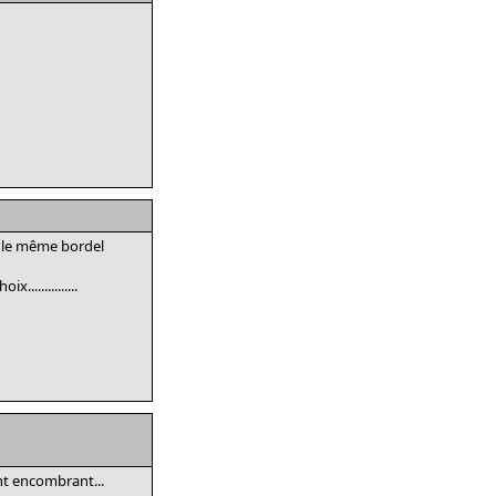
t le même bordel
.............
ent encombrant...