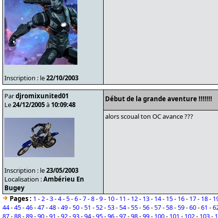
Inscription : le
22/10/2003
Par
djromixunited01
Début de la grande aventure !!!!!!!
Le
24/12/2005
à
10:09:48
alors scoual ton OC avance ???
Inscription : le
23/05/2003
Localisation :
Ambérieu En
Bugey
Pages :
1
-
2
-
3
-
4
-
5
-
6
-
7
-
8
-
9
-
10
-
11
-
12
-
13
-
14
-
15
-
16
-
17
-
18
-
1
44
-
45
-
46
-
47
-
48
-
49
-
50
-
51
-
52
-
53
-
54
-
55
-
56
-
57
-
58
-
59
-
60
-
61
-
6
87
-
88
-
89
-
90
-
91
-
92
-
93
-
94
-
95
-
96
-
97
-
98
-
99
-
100
-
101
-
102
-
103
-
1