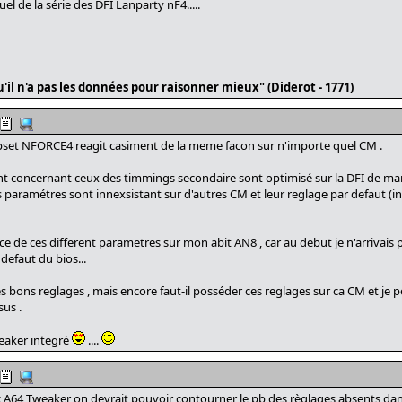
l de la série des DFI Lanparty nF4.....
'il n'a pas les données pour raisonner mieux" (Diderot - 1771)
hipset NFORCE4 reagit casiment de la meme facon sur n'importe quel CM .
t concernant ceux des timmings secondaire sont optimisé sur la DFI de man
s paramétres sont innexsistant sur d'autres CM et leur reglage par defaut (inv
e de ces different parametres sur mon abit AN8 , car au debut je n'arrivais 
defaut du bios...
les bons reglages , mais encore faut-il posséder ces reglages sur ca CM et je p
sus .
weaker integré
....
vec A64 Tweaker on devrait pouvoir contourner le pb des règlages absents dans