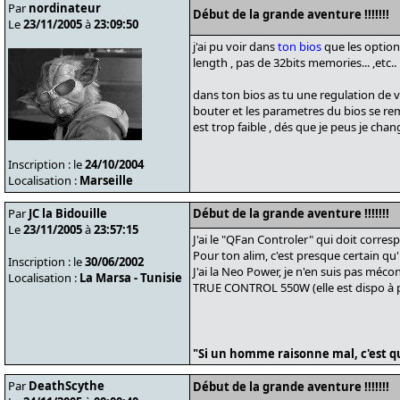
Par
nordinateur
Début de la grande aventure !!!!!!!
Le
23/11/2005
à
23:09:50
j'ai pu voir dans
ton bios
que les optio
length , pas de 32bits memories... ,etc..
dans ton bios as tu une regulation de ven
bouter et les parametres du bios se reme
est trop faible , dés que je peus je ch
Inscription : le
24/10/2004
Localisation :
Marseille
Par
JC la Bidouille
Début de la grande aventure !!!!!!!
Le
23/11/2005
à
23:57:15
J'ai le "QFan Controler" qui doit corres
Pour ton alim, c'est presque certain qu
Inscription : le
30/06/2002
J'ai la Neo Power, je n'en suis pas méco
Localisation :
La Marsa - Tunisie
TRUE CONTROL 550W (elle est dispo à 
"Si un homme raisonne mal, c'est qu
Par
DeathScythe
Début de la grande aventure !!!!!!!