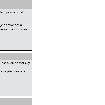
it , pas de burst
je n'arrive pas à
je pense que mon alim
e pas avoir penser à çà.
urais opté pour une