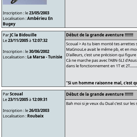
Inscription : le
23/05/2003
Localisation :
Ambérieu En
Bugey
Par
JC la Bidouille
Début de la grande aventure !!!!!!!
Le
23/11/2005
à
12:07:32
Scoual > As tu bien monté tes arrettes su
MaGnouLe avait le même pb, et en montan
Inscription : le
30/06/2002
D'ailleurs, c'est une précision qui figu
Localisation :
La Marsa - Tunisie
Cà ne marche pas avec l'A8N-SLI d'Asus
dans le fonctionnement en 1T et 2T........
"Si un homme raisonne mal, c'est qu
Par
Scoual
Début de la grande aventure !!!!!!!
Le
23/11/2005
à
12:09:31
Bah moi si je veux du Dual c'est sur les sl
Inscription : le
26/03/2003
Localisation :
Roubaix