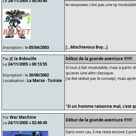
Le
24/11/2005
à
00:00:40
le neopower, c'est pas une tp modulabl
[...Mischievous Boy...]
Inscription : le
05/04/2003
Par
JC la Bidouille
Début de la grande aventure !!!!!!!
Le
24/11/2005
à
00:13:55
Si tout à fait modulable, mais à parti
qu'avec une alim classique.
Inscription : le
30/06/2002
J'ai été séduit par le concept, mais après
Localisation :
La Marsa - Tunisie
"Si un homme raisonne mal, c'est qu
Par
War Machine
Début de la grande aventure !!!!!!!
Le
24/11/2005
à
02:49:45
Dans mon cas, il me reste encore 2 porti