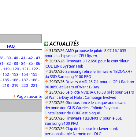
ACTUALITÉS
FAQ
31/07/26
AMD propose le pilote 8.07.16.1035
pour les chipsets et CPU Ryzen
38
-
39
-
40
-
41
-
42
-
43
-
30/07/26
Firmware 3.12.650 pour le contrôleur
81
-
82
-
83
-
84
-
85
-
86
-
iCUE LINK System Hub
-
119
-
120
-
121
-
122
-
29/07/26
Samsung retire le firmware 1B2QNXH7
-
152
-
153
-
154
-
155
-
du SSD Samsung 9100 PRO
-
185
-
186
-
187
-
188
-
29/07/26
Drivers AMD 26.7.1 pour le GPU Radeon
-
218
-
219
-
220
-
221
-
RX 9050 et Gears of War : E-Day
28/07/26
Le pilote NVIDIA 610.88 prêt pour Gears
Page suivante
of War : E-Day et Halo : Campaign Evolved
22/07/26
Glorious lance le casque audio sans
déconnexion GHS Wireless InfinitePlay mais
l'installateur de CORE est bloqué
20/07/26
Firmware 1B2QNXH7 pour le SSD
Samsung 9100 PRO
20/07/26
Clap de fin pour le clavier e-ink
personnalisable Nemeio de LDLC