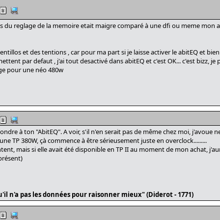
ns du reglage de la memoire etait maigre comparé à une dfi ou meme mon ab
tillos et des tentions , car pour ma part si je laisse activer le abitEQ et bien 
ttent par defaut , j'ai tout desactivé dans abitEQ et c'est OK... c'est bizz, 
ange pour une néo 480w
pondre à ton "AbitEQ". A voir, s'il n'en serait pas de même chez moi, j'avoue n
'une TP 380W, çà commence à être sérieusement juste en overclock.........
ntent, mais si elle avait été disponible en TP II au moment de mon achat, j'a
présent)
'il n'a pas les données pour raisonner mieux" (Diderot - 1771)