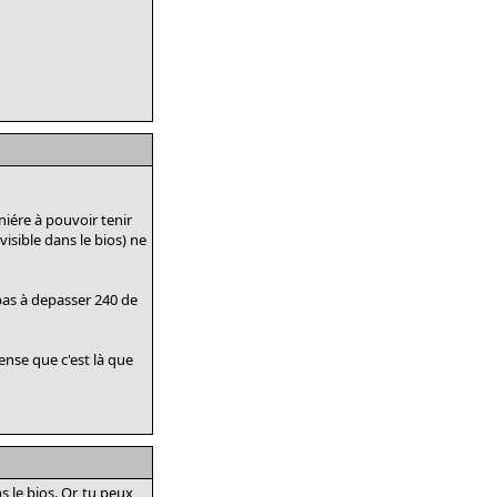
iére à pouvoir tenir
isible dans le bios) ne
pas à depasser 240 de
ense que c'est là que
 le bios. Or, tu peux