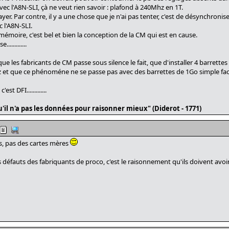
ec l'A8N-SLI, çà ne veut rien savoir : plafond à 240Mhz en 1T.
ayer. Par contre, il y a une chose que je n'ai pas tenter, c'est de désynchronise
c l'A8N-SLI.
a mémoire, c'est bel et bien la conception de la CM qui est en cause.
..........
ue les fabricants de CM passe sous silence le fait, que d'installer 4 barrette
 et que ce phénoméne ne se passe pas avec des barrettes de 1Go simple fac
t DFI.............
'il n'a pas les données pour raisonner mieux" (Diderot - 1771)
rs, pas des cartes mères
s défauts des fabriquants de proco, c'est le raisonnement qu'ils doivent avoir.