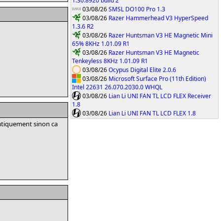
1.30.8920 build 2
03/08/26
SMSL DO100 Pro 1.3
03/08/26
Razer Hammerhead V3 HyperSpeed
1.3.6 R2
03/08/26
Razer Huntsman V3 HE Magnetic Mini
65% 8KHz 1.01.09 R1
03/08/26
Razer Huntsman V3 HE Magnetic
Tenkeyless 8KHz 1.01.09 R1
03/08/26
Ocypus Digital Elite 2.0.6
03/08/26
Microsoft Surface Pro (11th Edition)
Intel 22631 26.070.2030.0 WHQL
03/08/26
Lian Li UNI FAN TL LCD FLEX Receiver
1.8
03/08/26
Lian Li UNI FAN TL LCD FLEX 1.8
matiquement sinon ca