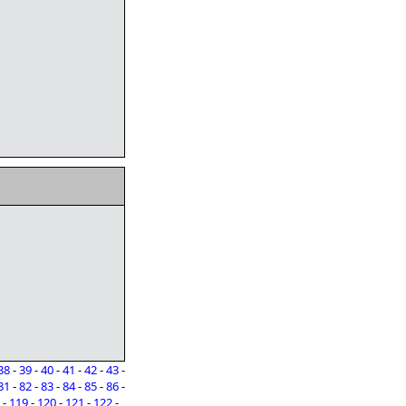
38
-
39
-
40
-
41
-
42
-
43
-
81
-
82
-
83
-
84
-
85
-
86
-
-
119
-
120
-
121
-
122
-