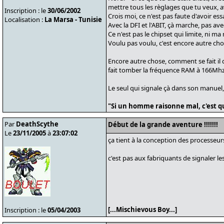
mettre tous les règlages que tu veux, av
Inscription : le
30/06/2002
Crois moi, ce n'est pas faute d'avoir ess
Localisation :
La Marsa - Tunisie
Avec la DFI et l'ABIT, çà marche, pas ave
Ce n'est pas le chipset qui limite, ni m
Voulu pas voulu, c'est encore autre chose...
Encore autre chose, comment se fait il q
fait tomber la fréquence RAM à 166Mhz
Le seul qui signale çà dans son manuel, c'es
"Si un homme raisonne mal, c'est qu
Par
DeathScythe
Début de la grande aventure !!!!!!!
Le
23/11/2005
à
23:07:02
ça tient à la conception des processeu
c'est pas aux fabriquants de signaler le
[...Mischievous Boy...]
Inscription : le
05/04/2003