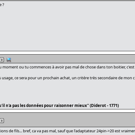
e ?
r du moment ou tu commences à avoir pas mal de chose dans ton boitier, c'es
 usage, ce sera pour un prochain achat, un critére très secondaire de mon choix..
'il n'a pas les données pour raisonner mieux" (Diderot - 1771)
ons de fils... bref, ca va pas mal, sauf que l'adaptateur 24pin->20 est vraim