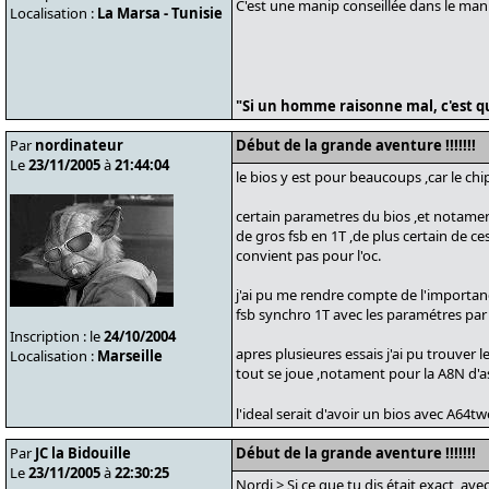
C'est une manip conseillée dans le manue
Localisation :
La Marsa - Tunisie
"Si un homme raisonne mal, c'est qu
Par
nordinateur
Début de la grande aventure !!!!!!!
Le
23/11/2005
à
21:44:04
le bios y est pour beaucoups ,car le c
certain parametres du bios ,et notamen
de gros fsb en 1T ,de plus certain de ce
convient pas pour l'oc.
j'ai pu me rendre compte de l'importanc
fsb synchro 1T avec les paramétres par 
Inscription : le
24/10/2004
apres plusieures essais j'ai pu trouver 
Localisation :
Marseille
tout se joue ,notament pour la A8N d'a
l'ideal serait d'avoir un bios avec A64t
Par
JC la Bidouille
Début de la grande aventure !!!!!!!
Le
23/11/2005
à
22:30:25
Nordi > Si ce que tu dis était exact, a