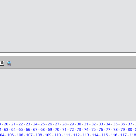
9
-
20
-
21
-
22
-
23
-
24
-
25
-
26
-
27
-
28
-
29
-
30
-
31
-
32
-
33
-
34
-
35
-
36
-
37
-
2
-
63
-
64
-
65
-
66
-
67
-
68
-
69
-
70
-
71
-
72
-
73
-
74
-
75
-
76
-
77
-
78
-
79
-
80
-
04
-
105
-
106
-
107
-
108
-
109
-
110
-
111
-
112
-
113
-
114
-
115
-
116
-
117
-
118