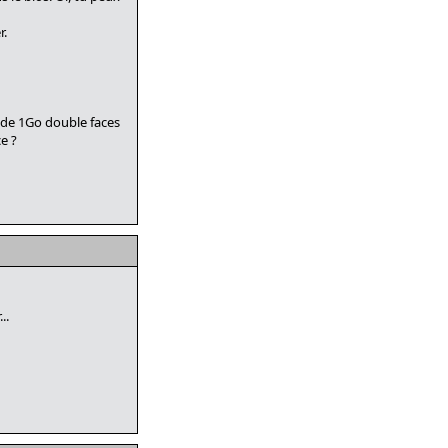
r.
s de 1Go double faces
e ?
..