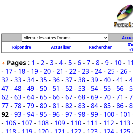
Accue
S'
Répondre
Actualiser
Rechercher
s'
Pages :
1
-
2
-
3
-
4
-
5
-
6
-
7
-
8
-
9
-
10
-
1
-
17
-
18
-
19
-
20
-
21
-
22
-
23
-
24
-
25
-
26
-
32
-
33
-
34
-
35
-
36
-
37
-
38
-
39
-
40
-
41
-
4
47
-
48
-
49
-
50
-
51
-
52
-
53
-
54
-
55
-
56
-
5
62
-
63
-
64
-
65
-
66
-
67
-
68
-
69
-
70
-
71
-
7
77
-
78
-
79
-
80
-
81
-
82
-
83
-
84
-
85
-
86
-
8
92
-
93
-
94
-
95
-
96
-
97
-
98
-
99
-
100
-
101
-
106
-
107
-
108
-
109
-
110
-
111
-
112
-
113
-
118
-
119
-
120
-
121
-
122
-
123
-
124
-
125