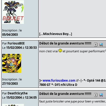
Inscription : le
[...Mischievous Boy...]
05/04/2003
Par
FuriousBEE
Début de la grande aventure !!!!!!!
Le
15/02/2004
à
12:30:53
non c'est vrai
et pourtant super performant
Inscription : le
]>
www.furiousbee.com
// -|- *- Opté 144 
27/10/2003
7800 GT *- DFI nf4 Ultra D
Par
DeathScythe
Début de la grande aventure !!!!!!!
Le
15/02/2004
à
12:34:05
faut juste bricoler une jupe pour bien y ventiler..