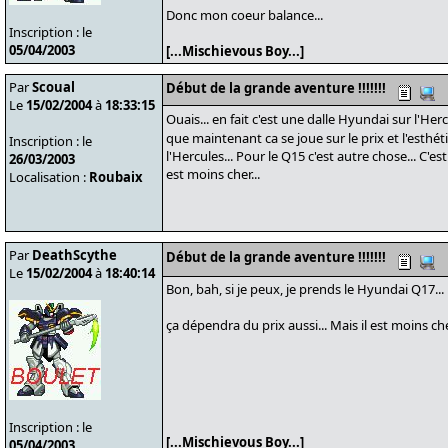
Donc mon coeur balance...
Inscription : le
05/04/2003
[...Mischievous Boy...]
Par
Scoual
Début de la grande aventure !!!!!!!
Le
15/02/2004
à
18:33:15
Ouais... en fait c'est une dalle Hyundai sur l'He
que maintenant ca se joue sur le prix et l'esthét
Inscription : le
l'Hercules... Pour le Q15 c'est autre chose... C'e
26/03/2003
est moins cher...
Localisation :
Roubaix
Par
DeathScythe
Début de la grande aventure !!!!!!!
Le
15/02/2004
à
18:40:14
Bon, bah, si je peux, je prends le Hyundai Q17...
ça dépendra du prix aussi... Mais il est moins ch
Inscription : le
[...Mischievous Boy...]
05/04/2003