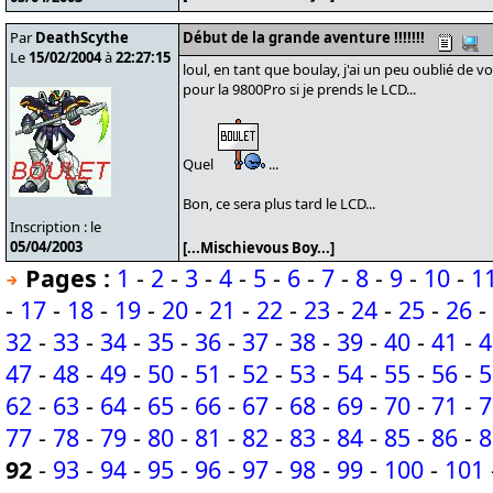
Par
DeathScythe
Début de la grande aventure !!!!!!!
Le
15/02/2004
à
22:27:15
loul, en tant que boulay, j'ai un peu oublié de v
pour la 9800Pro si je prends le LCD...
Quel
...
Bon, ce sera plus tard le LCD...
Inscription : le
05/04/2003
[...Mischievous Boy...]
Pages :
1
-
2
-
3
-
4
-
5
-
6
-
7
-
8
-
9
-
10
-
1
-
17
-
18
-
19
-
20
-
21
-
22
-
23
-
24
-
25
-
26
-
32
-
33
-
34
-
35
-
36
-
37
-
38
-
39
-
40
-
41
-
4
47
-
48
-
49
-
50
-
51
-
52
-
53
-
54
-
55
-
56
-
5
62
-
63
-
64
-
65
-
66
-
67
-
68
-
69
-
70
-
71
-
7
77
-
78
-
79
-
80
-
81
-
82
-
83
-
84
-
85
-
86
-
8
92
-
93
-
94
-
95
-
96
-
97
-
98
-
99
-
100
-
101