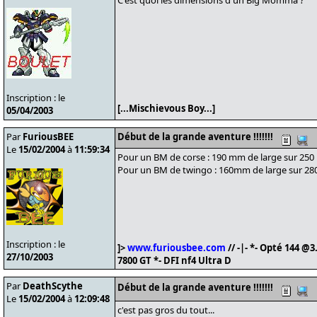
C'est quoi les dimensions d'un Big Momma ?
Inscription : le
[...Mischievous Boy...]
05/04/2003
Par
FuriousBEE
Début de la grande aventure !!!!!!!
Le
15/02/2004
à
11:59:34
Pour un BM de corse : 190 mm de large sur 25
Pour un BM de twingo : 160mm de large sur 2
Inscription : le
]>
www.furiousbee.com
// -|- *- Opté 144 
27/10/2003
7800 GT *- DFI nf4 Ultra D
Par
DeathScythe
Début de la grande aventure !!!!!!!
Le
15/02/2004
à
12:09:48
c'est pas gros du tout...