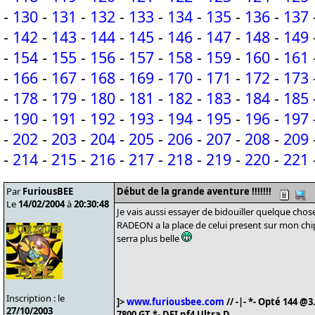
-
130
-
131
-
132
-
133
-
134
-
135
-
136
-
137
-
142
-
143
-
144
-
145
-
146
-
147
-
148
-
149
-
154
-
155
-
156
-
157
-
158
-
159
-
160
-
161
-
166
-
167
-
168
-
169
-
170
-
171
-
172
-
173
-
178
-
179
-
180
-
181
-
182
-
183
-
184
-
185
-
190
-
191
-
192
-
193
-
194
-
195
-
196
-
197
-
202
-
203
-
204
-
205
-
206
-
207
-
208
-
209
-
214
-
215
-
216
-
217
-
218
-
219
-
220
-
221
Par
FuriousBEE
Début de la grande aventure !!!!!!!
Le
14/02/2004
à
20:30:48
Je vais aussi essayer de bidouiller quelque cho
RADEON a la place de celui present sur mon ch
serra plus belle
Inscription : le
]>
www.furiousbee.com
// -|- *- Opté 144 
27/10/2003
7800 GT *- DFI nf4 Ultra D