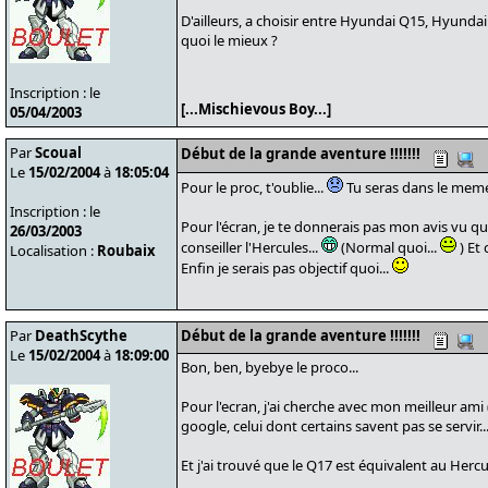
D'ailleurs, a choisir entre Hyundai Q15, Hyundai 
quoi le mieux ?
Inscription : le
[...Mischievous Boy...]
05/04/2003
Par
Scoual
Début de la grande aventure !!!!!!!
Le
15/02/2004
à
18:05:04
Pour le proc, t'oublie...
Tu seras dans le meme
Inscription : le
Pour l'écran, je te donnerais pas mon avis vu que
26/03/2003
conseiller l'Hercules...
(Normal quoi...
) Et
Localisation :
Roubaix
Enfin je serais pas objectif quoi...
Par
DeathScythe
Début de la grande aventure !!!!!!!
Le
15/02/2004
à
18:09:00
Bon, ben, byebye le proco...
Pour l'ecran, j'ai cherche avec mon meilleur ami
google, celui dont certains savent pas se servir...
Et j'ai trouvé que le Q17 est équivalent au Hercul