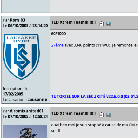
Par
Rom_83
TLD Xtrem Team!!!!!!!!!
Le
06/10/2005
à
23:14:20
60/1000
27ème
avec 3346 points (11 WU). Je remonte le 
Inscription : le
17/02/2005
TUTORIEL SUR LA SÉCURITÉ v22.6.0.0 (03.01.2
Localisation :
Lausanne
Par
djromixunited01
TLD Xtrem Team!!!!!!!!!
Le
07/10/2005
à
12:58:24
ouai ben moi je suis stoppé à cause de ma CM 
sniff!