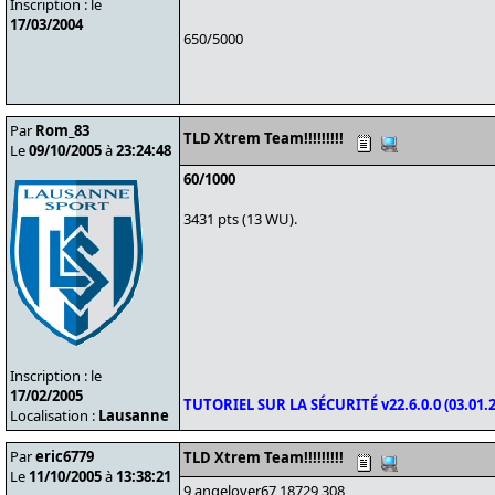
Inscription : le
17/03/2004
650/5000
Par
Rom_83
TLD Xtrem Team!!!!!!!!!
Le
09/10/2005
à
23:24:48
60/1000
3431 pts (13 WU).
Inscription : le
17/02/2005
TUTORIEL SUR LA SÉCURITÉ v22.6.0.0 (03.01.2
Localisation :
Lausanne
Par
eric6779
TLD Xtrem Team!!!!!!!!!
Le
11/10/2005
à
13:38:21
9 angelover67 18729 308