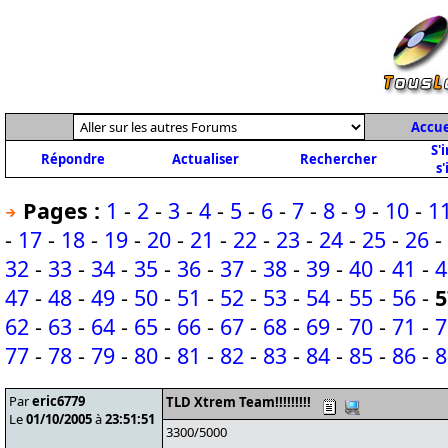
Accue
S'
Répondre
Actualiser
Rechercher
s'
Pages :
1
-
2
-
3
-
4
-
5
-
6
-
7
-
8
-
9
-
10
-
1
-
17
-
18
-
19
-
20
-
21
-
22
-
23
-
24
-
25
-
26
-
32
-
33
-
34
-
35
-
36
-
37
-
38
-
39
-
40
-
41
-
4
47
-
48
-
49
-
50
-
51
-
52
-
53
-
54
-
55
-
56
-
5
62
-
63
-
64
-
65
-
66
-
67
-
68
-
69
-
70
-
71
-
7
77
-
78
-
79
-
80
-
81
-
82
-
83
-
84
-
85
-
86
-
8
Par
eric6779
TLD Xtrem Team!!!!!!!!!
Le
01/10/2005
à
23:51:51
3300/5000