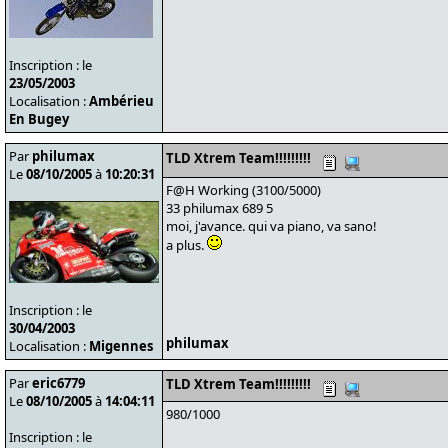
Inscription : le
23/05/2003
Localisation :
Ambérieu
En Bugey
Par
philumax
TLD Xtrem Team!!!!!!!!!
Le
08/10/2005
à
10:20:31
F@H Working (3100/5000)
33 philumax 689 5
moi, j'avance. qui va piano, va sano!
a plus.
Inscription : le
30/04/2003
philumax
Localisation :
Migennes
Par
eric6779
TLD Xtrem Team!!!!!!!!!
Le
08/10/2005
à
14:04:11
980/1000
Inscription : le