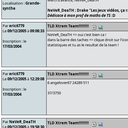
Merci d'avance, NeVeR_DeaTH
Localisation :
Grande-
synthe
NeVeR_DeaTH : Drake "Les jeux vidéos, ça 
Dédicace à mon prof de maths de TS
:D
Par
eric6779
TLD Xtrem Team!!!!!!!!!
Le
09/12/2005
à
09:08:33
NeVeR_DeaTH => oui c'est bien ca !
dans la barre des taches => clique droit sur l'i
Inscription : le
statistiques et tu as le resultat de la team !
17/03/2004
Par
eric6779
TLD Xtrem Team!!!!!!!!!
Le
09/12/2005
à
12:29:08
6 angelover67 24289 511
Inscription : le
37/3750
17/03/2004
Par
NeVeR_DeaTH
TLD Xtrem Team!!!!!!!!!
Le
09/12/2005
à
19:58:30