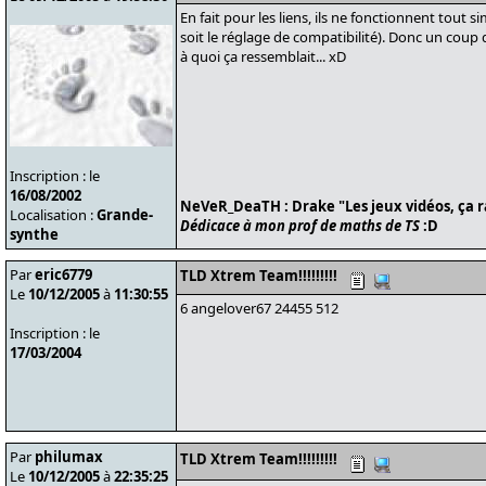
En fait pour les liens, ils ne fonctionnent tout
soit le réglage de compatibilité). Donc un coup d'
à quoi ça ressemblait... xD
Inscription : le
16/08/2002
NeVeR_DeaTH : Drake "Les jeux vidéos, ça 
Localisation :
Grande-
Dédicace à mon prof de maths de TS
:D
synthe
Par
eric6779
TLD Xtrem Team!!!!!!!!!
Le
10/12/2005
à
11:30:55
6 angelover67 24455 512
Inscription : le
17/03/2004
Par
philumax
TLD Xtrem Team!!!!!!!!!
Le
10/12/2005
à
22:35:25