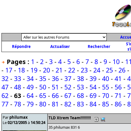
Accue
S'
Répondre
Actualiser
Rechercher
s'
Pages :
1
-
2
-
3
-
4
-
5
-
6
-
7
-
8
-
9
-
10
-
1
-
17
-
18
-
19
-
20
-
21
-
22
-
23
-
24
-
25
-
26
-
32
-
33
-
34
-
35
-
36
-
37
-
38
-
39
-
40
-
41
-
4
47
-
48
-
49
-
50
-
51
-
52
-
53
-
54
-
55
-
56
-
5
62
-
63
-
64
-
65
-
66
-
67
-
68
-
69
-
70
-
71
-
7
77
-
78
-
79
-
80
-
81
-
82
-
83
-
84
-
85
-
86
-
8
Par
philumax
TLD Xtrem Team!!!!!!!!!
Le
02/12/2005
à
14:50:24
35 philumax 831 6