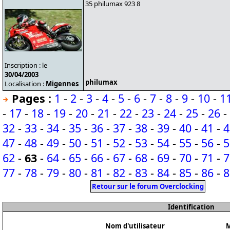
35 philumax 923 8
Inscription : le
30/04/2003
philumax
Localisation :
Migennes
Pages :
1
-
2
-
3
-
4
-
5
-
6
-
7
-
8
-
9
-
10
-
1
-
17
-
18
-
19
-
20
-
21
-
22
-
23
-
24
-
25
-
26
-
32
-
33
-
34
-
35
-
36
-
37
-
38
-
39
-
40
-
41
-
4
47
-
48
-
49
-
50
-
51
-
52
-
53
-
54
-
55
-
56
-
5
62
-
63
-
64
-
65
-
66
-
67
-
68
-
69
-
70
-
71
-
7
77
-
78
-
79
-
80
-
81
-
82
-
83
-
84
-
85
-
86
-
8
Retour sur le forum Overclocking
Identification
Nom d'utilisateur
M