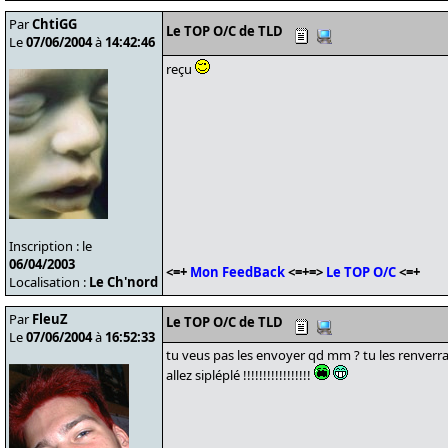
Par
ChtiGG
Le TOP O/C de TLD
Le
07/06/2004
à
14:42:46
reçu
Inscription : le
06/04/2003
<=+
Mon FeedBack
<=+=>
Le TOP O/C
<=+
Localisation :
Le Ch'nord
Par
FleuZ
Le TOP O/C de TLD
Le
07/06/2004
à
16:52:33
tu veus pas les envoyer qd mm ? tu les renverra
allez sipléplé !!!!!!!!!!!!!!!!!