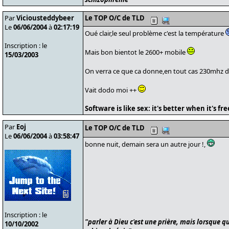
Par
Viciousteddybeer
Le TOP O/C de TLD
Le
06/06/2004
à
02:17:19
Oué clair,le seul problème c'est la température
Inscription : le
Mais bon bientot le 2600+ mobile
15/03/2003
On verra ce que ca donne,en tout cas 230mhz de
Vait dodo moi ++
Software is like sex: it's better when it's fre
Par
Eoj
Le TOP O/C de TLD
Le
06/06/2004
à
03:58:47
bonne nuit, demain sera un autre jour !,
Inscription : le
"parler à Dieu c'est une prière, mais lorsque qu
10/10/2002