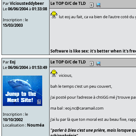
Par
Viciousteddybeer
Le TOP O/C de TLD
Le
06/06/2004
à
01:33:08
lut eoj au fait, ca va bien de l'autre coté d
Inscription : le
15/03/2003
Software is like sex: it's better when it's fre
Par
Eoj
Le TOP O/C de TLD
Le
06/06/2004
à
01:53:49
vicious,
bah le temps c'est un peu couvert,
j'ai posté pour l'adresse à chtiGG mé j'trouve pa
ma bal : eoj.nc@caramail.com
Inscription : le
j'ai lu par là que ton moral est au beau fixe, rappo
10/10/2002
Localisation :
Nouméa
"parler à Dieu c'est une prière, mais lorsque qu
schizophrénie"