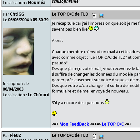
schizophrénie"
Localisation :
Nouméa
Par
ChtiGG
Le TOP O/C de TLD
Le
06/06/2004
à
09:30:39
Je récapitule car j'ai l'impression que soit je me
savent pas bien lire
Alors :
Chaque membre m'envoit un mail à cette adress
avec comme objet : "Le TOP O/C de TLD" et com
pseudo"
Dès que j'ai reçu votre mail, vous receverez le 
Il suffira de changer les données du modèle par 
garder précieusement sur votre disque et de me
Inscription : le
Dès que votre o/c a changé ... il suffira de modif
06/04/2003
formulaire et de me l'envoyé de nouveau.
Localisation :
Le Ch'nord
S'il y a encore des questions
<=+
Mon FeedBack
<=+=>
Le TOP O/C
<=+
Par
FleuZ
Le TOP O/C de TLD