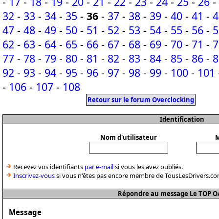
-
17
-
18
-
19
-
20
-
21
-
22
-
23
-
24
-
25
-
26
-
32
-
33
-
34
-
35
-
36
-
37
-
38
-
39
-
40
-
41
-
4
47
-
48
-
49
-
50
-
51
-
52
-
53
-
54
-
55
-
56
-
5
62
-
63
-
64
-
65
-
66
-
67
-
68
-
69
-
70
-
71
-
7
77
-
78
-
79
-
80
-
81
-
82
-
83
-
84
-
85
-
86
-
8
92
-
93
-
94
-
95
-
96
-
97
-
98
-
99
-
100
-
101
-
106
-
107
-
108
Retour sur le forum Overclocking
Identification
Nom d'utilisateur
M
Recevez vos identifiants
par e-mail
si vous les avez oubliés.
Inscrivez-vous
si vous n'êtes pas encore membre de TousLesDrivers.co
Répondre au message Le TOP O/
Message