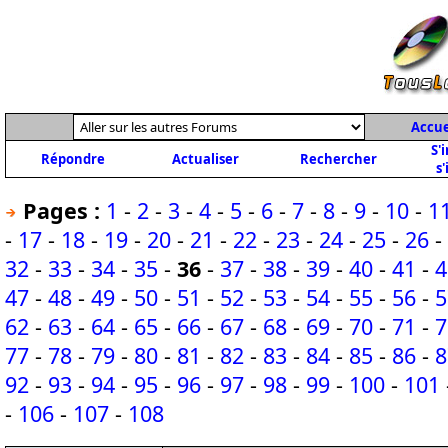
Accue
S'
Répondre
Actualiser
Rechercher
s'
Pages :
1
-
2
-
3
-
4
-
5
-
6
-
7
-
8
-
9
-
10
-
1
-
17
-
18
-
19
-
20
-
21
-
22
-
23
-
24
-
25
-
26
-
32
-
33
-
34
-
35
-
36
-
37
-
38
-
39
-
40
-
41
-
4
47
-
48
-
49
-
50
-
51
-
52
-
53
-
54
-
55
-
56
-
5
62
-
63
-
64
-
65
-
66
-
67
-
68
-
69
-
70
-
71
-
7
77
-
78
-
79
-
80
-
81
-
82
-
83
-
84
-
85
-
86
-
8
92
-
93
-
94
-
95
-
96
-
97
-
98
-
99
-
100
-
101
-
106
-
107
-
108