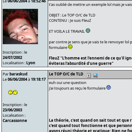
Le
06/06/2004
à
18:52:46
t'as oublié de mettre un exemple lol mais je vais
OBJET : Le TOP O/C de TLD
CONTENU : Je suis FleuZ
ET VOILA LE TRAVAIL
par contre je sens que je vais te le renvoyer lol
formulaire
Inscription : le
24/07/2002
FleuZ "L'homme est l'ennemi de ce qu'il ign
Localisation :
Lyon
éviteras l'absurdité d'une guerre"
Par
baraskud
Le TOP O/C de TLD
Le
06/06/2004
à
19:18:17
euh oui une question
j'ai toujours as reçu le formulaire
Inscription : le
23/06/2003
Localisation :
La théorie, c'est quand on sait tout et que 
Carcassonne
c'est quand tout fonctionne et que personne
avons réuni théorie et pratique: Rien ne f