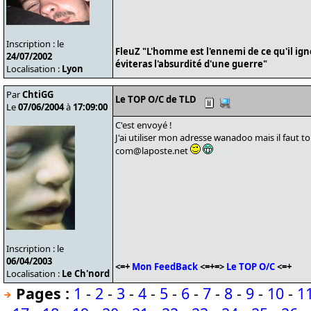
Inscription : le
FleuZ "L'homme est l'ennemi de ce qu'il ign
24/07/2002
éviteras l'absurdité d'une guerre"
Localisation :
Lyon
Par
ChtiGG
Le TOP O/C de TLD
Le
07/06/2004
à
17:09:00
C'est envoyé !
J'ai utiliser mon adresse wanadoo mais il faut t
com@laposte.net
Inscription : le
06/04/2003
<=+
Mon FeedBack
<=+=>
Le TOP O/C
<=+
Localisation :
Le Ch'nord
Pages :
1
-
2
-
3
-
4
-
5
-
6
-
7
-
8
-
9
-
10
-
1