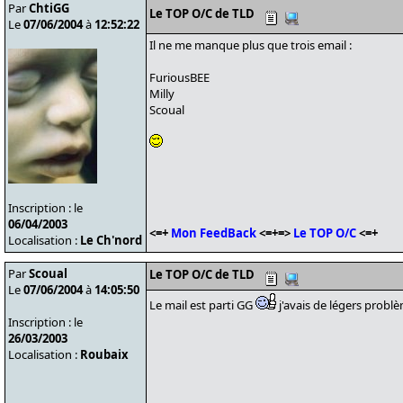
Par
ChtiGG
Le TOP O/C de TLD
Le
07/06/2004
à
12:52:22
Il ne me manque plus que trois email :
FuriousBEE
Milly
Scoual
Inscription : le
06/04/2003
<=+
Mon FeedBack
<=+=>
Le TOP O/C
<=+
Localisation :
Le Ch'nord
Par
Scoual
Le TOP O/C de TLD
Le
07/06/2004
à
14:05:50
Le mail est parti GG
j'avais de légers problè
Inscription : le
26/03/2003
Localisation :
Roubaix