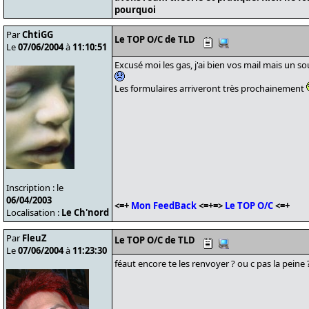
pourquoi
Par
ChtiGG
Le TOP O/C de TLD
Le
07/06/2004
à
11:10:51
Excusé moi les gas, j'ai bien vos mail mais un s
Les formulaires arriveront très prochainement
Inscription : le
06/04/2003
<=+
Mon FeedBack
<=+=>
Le TOP O/C
<=+
Localisation :
Le Ch'nord
Par
FleuZ
Le TOP O/C de TLD
Le
07/06/2004
à
11:23:30
féaut encore te les renvoyer ? ou c pas la peine