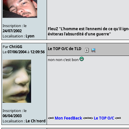
Inscription : le
FleuZ "L'homme est l'ennemi de ce qu'il ign
24/07/2002
éviteras l'absurdité d'une guerre"
Localisation :
Lyon
Par
ChtiGG
Le TOP O/C de TLD
Le
07/06/2004
à
12:09:56
non non c'est bon
Inscription : le
06/04/2003
<=+
Mon FeedBack
<=+=>
Le TOP O/C
<=+
Localisation :
Le Ch'nord