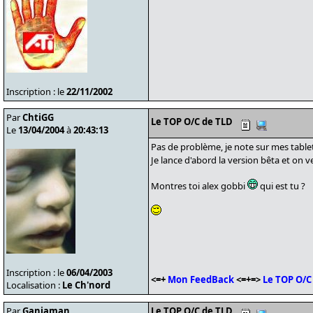
Inscription : le
22/11/2002
Par
ChtiGG
Le TOP O/C de TLD
Le
13/04/2004
à
20:43:13
Pas de problème, je note sur mes table
Je lance d'abord la version bêta et on v
Montres toi alex gobbi
qui est tu ?
Inscription : le
06/04/2003
<=+
Mon FeedBack
<=+=>
Le TOP O/C
Localisation :
Le Ch'nord
Par
Ganjaman
Le TOP O/C de TLD