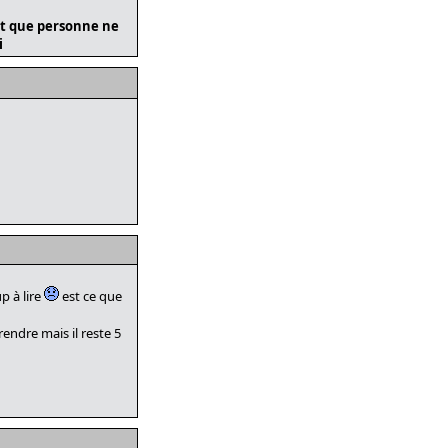
 et que personne ne
i
p à lire
est ce que
rendre mais il reste 5