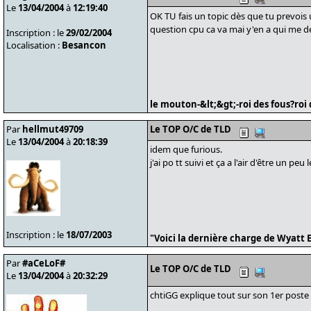
Le
13/04/2004
à
12:19:40
OK TU fais un topic dès que tu prevois
question cpu ca va mai y'en a qui me 
Inscription : le
29/02/2004
Localisation :
Besancon
le mouton-&lt;&gt;-roi des fous?roi
Par
hellmut49709
Le TOP O/C de TLD
Le
13/04/2004
à
20:18:39
idem que furious.
j'ai po tt suivi et ça a l'air d'être un peu l
Inscription : le
18/07/2003
"Voici la dernière charge de Wyatt 
Par
#aCeLoF#
Le TOP O/C de TLD
Le
13/04/2004
à
20:32:29
chtiGG explique tout sur son 1er poste