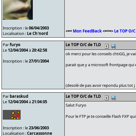
Inscription : le
06/04/2003
<=+
Mon FeedBack
<=+=>
Le TOP O/C
Localisation :
Le Ch'nord
Par
furyo
Le TOP O/C de TLD
Le
12/04/2004
à
20:42:58
ok merci pour les conseils chtiGG, je va
Inscription : le
27/01/2004
parait que y a microsoft frontpage qui e
(desolé de pas avoir repondu plus tot j a
Par
baraskud
Le TOP O/C de TLD
Le
12/04/2004
à
21:04:05
Salut Furyo
Pour le FTP je te conseille Flash FXP qui es
Inscription : le
23/06/2003
Localisation :
Carcassonne