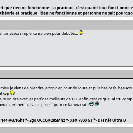
t et que rien ne fonctionne. La pratique, c'est quand tout fonctionne
i théorie et pratique: Rien ne fonctionne et personne ne sait pourquo
l air assez simple, ca ira bien pour debuter...
ieu je viens de prendre le topic en cour de route et puis bas ca fai beaucou
if svp
ire un site avec les perf des meilleurs de TLD enfin c'est ce que j'ai cru comp
 savoir comment ca va ce passer pour ce fameux site
té 144 @3.1Ghz *- 2go UCCC@285Mhz *- XFX 7800 GT *- DFI nf4 Ultra D