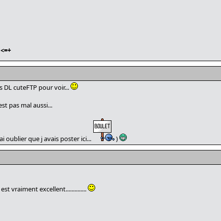
<=+
is DL cuteFTP pour voir...
st pas mal aussi...
i oublier que j avais poster ici...
)
t vraiment excellent..............