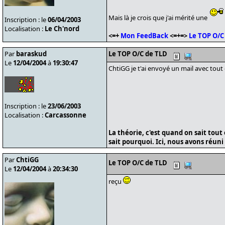
Mais là je crois que j'ai mérité une
Inscription : le
06/04/2003
Localisation :
Le Ch'nord
<=+
Mon FeedBack
<=+=>
Le TOP O/C
Par
baraskud
Le TOP O/C de TLD
Le
12/04/2004
à
19:30:47
ChtiGG je t'ai envoyé un mail avec tout 
Inscription : le
23/06/2003
Localisation :
Carcassonne
La théorie, c'est quand on sait tou
sait pourquoi. Ici, nous avons réun
Par
ChtiGG
Le TOP O/C de TLD
Le
12/04/2004
à
20:34:30
reçu