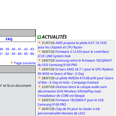
ACTUALITÉS
FAQ
31/07/26
AMD propose le pilote 8.07.16.1035
pour les chipsets et CPU Ryzen
38
-
39
-
40
-
41
-
42
-
43
-
30/07/26
Firmware 3.12.650 pour le contrôleur
81
-
82
-
83
-
84
-
85
-
86
-
iCUE LINK System Hub
29/07/26
Samsung retire le firmware 1B2QNXH7
Page suivante
du SSD Samsung 9100 PRO
29/07/26
Drivers AMD 26.7.1 pour le GPU Radeon
RX 9050 et Gears of War : E-Day
28/07/26
Le pilote NVIDIA 610.88 prêt pour Gears
of War : E-Day et Halo : Campaign Evolved
rce" et là un document
22/07/26
Glorious lance le casque audio sans
déconnexion GHS Wireless InfinitePlay mais
l'installateur de CORE est bloqué
20/07/26
Firmware 1B2QNXH7 pour le SSD
Samsung 9100 PRO
20/07/26
Clap de fin pour le clavier e-ink
personnalisable Nemeio de LDLC