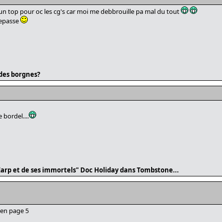
 un top pour oc les cg's car moi me debbrouille pa mal du tout
depasse
 des borgnes?
e bordel....
Earp et de ses immortels" Doc Holiday dans Tombstone...
 en page 5