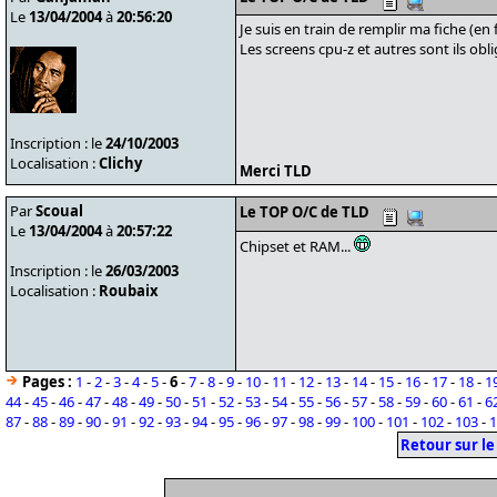
Le
13/04/2004
à
20:56:20
Je suis en train de remplir ma fiche (en 
Les screens cpu-z et autres sont ils ob
Inscription : le
24/10/2003
Localisation :
Clichy
Merci TLD
Par
Scoual
Le TOP O/C de TLD
Le
13/04/2004
à
20:57:22
Chipset et RAM...
Inscription : le
26/03/2003
Localisation :
Roubaix
Pages :
1
-
2
-
3
-
4
-
5
-
6
-
7
-
8
-
9
-
10
-
11
-
12
-
13
-
14
-
15
-
16
-
17
-
18
-
1
44
-
45
-
46
-
47
-
48
-
49
-
50
-
51
-
52
-
53
-
54
-
55
-
56
-
57
-
58
-
59
-
60
-
61
-
6
87
-
88
-
89
-
90
-
91
-
92
-
93
-
94
-
95
-
96
-
97
-
98
-
99
-
100
-
101
-
102
-
103
-
1
Retour sur l