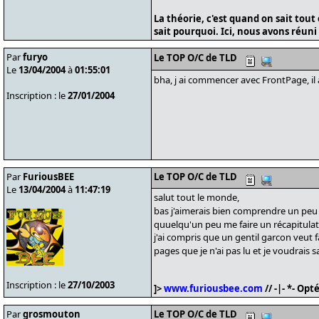
La théorie, c'est quand on sait tou
sait pourquoi. Ici, nous avons réun
Par
furyo
Le TOP O/C de TLD
Le
13/04/2004
à
01:55:01
bha, j ai commencer avec FrontPage, il a 
Inscription : le
27/01/2004
Par
FuriousBEE
Le TOP O/C de TLD
Le
13/04/2004
à
11:47:19
salut tout le monde,
bas j'aimerais bien comprendre un peu m
quuelqu'un peu me faire un récapitulat
j'ai compris que un gentil garcon veut fa
pages que je n'ai pas lu et je voudrais
Inscription : le
27/10/2003
]>
www.furiousbee.com
// -|- *- Op
Par
grosmouton
Le TOP O/C de TLD