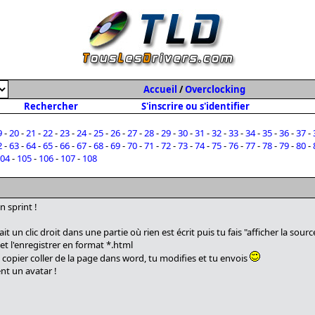
Accueil
/
Overclocking
Rechercher
S'inscrire ou s'identifier
9
-
20
-
21
-
22
-
23
-
24
-
25
-
26
-
27
-
28
-
29
-
30
-
31
-
32
-
33
-
34
-
35
-
36
-
37
-
2
-
63
-
64
-
65
-
66
-
67
-
68
-
69
-
70
-
71
-
72
-
73
-
74
-
75
-
76
-
77
-
78
-
79
-
80
-
04
-
105
-
106
-
107
-
108
 sprint !
it un clic droit dans une partie où rien est écrit puis tu fais "afficher la sou
r et l'enregistrer en format *.html
un copier coller de la page dans word, tu modifies et tu envois
nt un avatar !