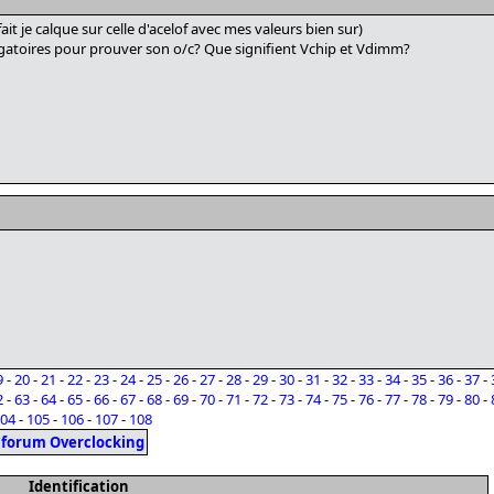
fait je calque sur celle d'acelof avec mes valeurs bien sur)
ligatoires pour prouver son o/c? Que signifient Vchip et Vdimm?
9
-
20
-
21
-
22
-
23
-
24
-
25
-
26
-
27
-
28
-
29
-
30
-
31
-
32
-
33
-
34
-
35
-
36
-
37
-
2
-
63
-
64
-
65
-
66
-
67
-
68
-
69
-
70
-
71
-
72
-
73
-
74
-
75
-
76
-
77
-
78
-
79
-
80
-
04
-
105
-
106
-
107
-
108
e forum Overclocking
Identification