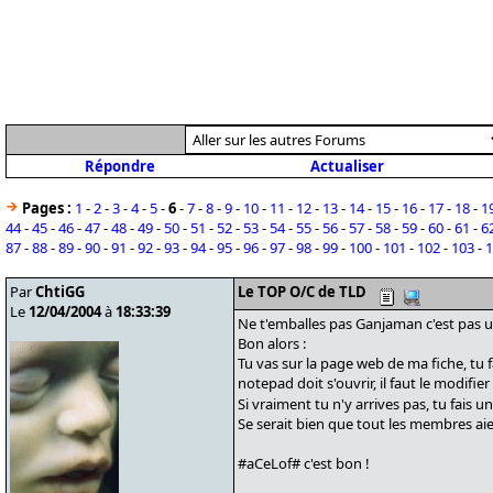
Répondre
Actualiser
Pages :
1
-
2
-
3
-
4
-
5
-
6
-
7
-
8
-
9
-
10
-
11
-
12
-
13
-
14
-
15
-
16
-
17
-
18
-
1
44
-
45
-
46
-
47
-
48
-
49
-
50
-
51
-
52
-
53
-
54
-
55
-
56
-
57
-
58
-
59
-
60
-
61
-
6
87
-
88
-
89
-
90
-
91
-
92
-
93
-
94
-
95
-
96
-
97
-
98
-
99
-
100
-
101
-
102
-
103
-
1
Par
ChtiGG
Le TOP O/C de TLD
Le
12/04/2004
à
18:33:39
Ne t'emballes pas Ganjaman c'est pas un
Bon alors :
Tu vas sur la page web de ma fiche, tu fa
notepad doit s'ouvrir, il faut le modifie
Si vraiment tu n'y arrives pas, tu fais 
Se serait bien que tout les membres aie
#aCeLof# c'est bon !