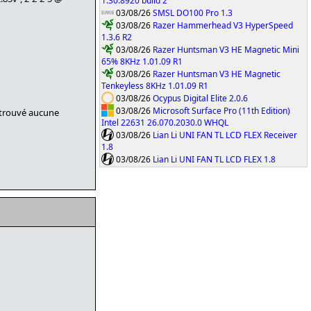
1.30.8920 build 2
03/08/26
SMSL DO100 Pro 1.3
03/08/26
Razer Hammerhead V3 HyperSpeed
1.3.6 R2
03/08/26
Razer Huntsman V3 HE Magnetic Mini
65% 8KHz 1.01.09 R1
03/08/26
Razer Huntsman V3 HE Magnetic
Tenkeyless 8KHz 1.01.09 R1
03/08/26
Ocypus Digital Elite 2.0.6
03/08/26
Microsoft Surface Pro (11th Edition)
i trouvé aucune
Intel 22631 26.070.2030.0 WHQL
03/08/26
Lian Li UNI FAN TL LCD FLEX Receiver
1.8
03/08/26
Lian Li UNI FAN TL LCD FLEX 1.8