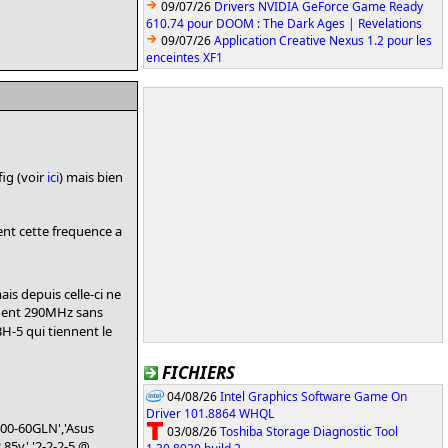
09/07/26
Drivers NVIDIA GeForce Game Ready
610.74 pour DOOM : The Dark Ages | Revelations
09/07/26
Application Creative Nexus 1.2 pour les
enceintes XF1
fig (voir
ici
) mais bien
ient cette frequence a
is depuis celle-ci ne
renent 290MHz sans
-5 qui tiennent le
FICHIERS
04/08/26
Intel Graphics Software Game On
Driver 101.8864 WHQL
400-60GLN','Asus
03/08/26
Toshiba Storage Diagnostic Tool
.85v','2-2-2-5 @