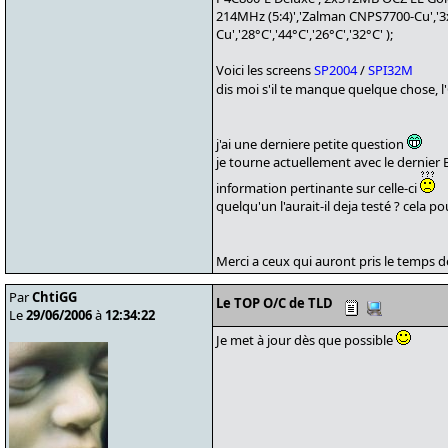
214MHz (5:4)','Zalman CNPS7700-Cu','3
Cu','28°C','44°C','26°C','32°C' );
Voici les screens
SP2004
/
SPI32M
dis moi s'il te manque quelque chose, l'
j'ai une derniere petite question
je tourne actuellement avec le dernier B
information pertinante sur celle-ci
quelqu'un l'aurait-il deja testé ? cela
Merci a ceux qui auront pris le temps d
Par
ChtiGG
Le TOP O/C de TLD
Le
29/06/2006
à
12:34:22
Je met à jour dès que possible