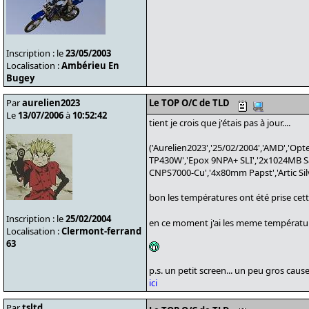
Inscription : le
23/05/2003
Localisation :
Ambérieu En
Bugey
Par
aurelien2023
Le TOP O/C de TLD
Le
13/07/2006
à
10:52:42
tient je crois que j'étais pas à jour....
('Aurelien2023','25/02/2004','AMD','Opt
TP430W','Epox 9NPA+ SLI','2x1024MB Sam
CNPS7000-Cu','4x80mm Papst','Artic Silve
bon les températures ont été prise cette
Inscription : le
25/02/2004
en ce moment j'ai les meme température 
Localisation :
Clermont-ferrand
63
p.s. un petit screen... un peu gros caus
ici
Par
tsltd