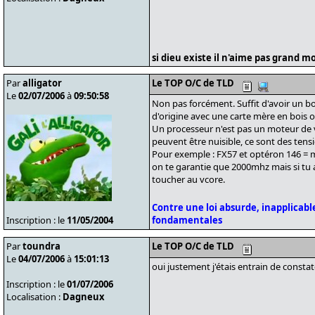
si dieu existe il n'aime pas grand m
Par
alligator
Le TOP O/C de TLD
Le
02/07/2006
à
09:50:58
Non pas forcément. Suffit d'avoir un 
d'origine avec une carte mère en bois o
Un processeur n'est pas un moteur de v
peuvent être nuisible, ce sont des tens
Pour exemple : FX57 et optéron 146 = 
on te garantie que 2000mhz mais si tu 
toucher au vcore.
Contre une loi absurde, inapplicable
Inscription : le
11/05/2004
fondamentales
Par
toundra
Le TOP O/C de TLD
Le
04/07/2006
à
15:01:13
oui justement j'étais entrain de const
Inscription : le
01/07/2006
Localisation :
Dagneux