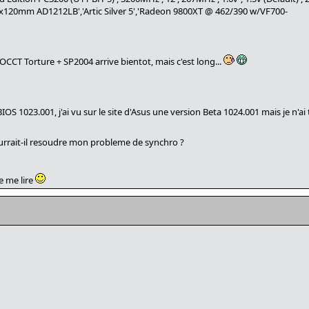
x120mm AD1212LB','Artic Silver 5','Radeon 9800XT @ 462/390 w/VF700-
OCCT Torture + SP2004 arrive bientot, mais c'est long...
IOS 1023.001, j'ai vu sur le site d'Asus une version Beta 1024.001 mais je n'a
 pourrait-il resoudre mon probleme de synchro ?
e me lire