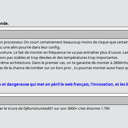
onde.
bon processeur. On court certainement beaucoup moins de risque que certai
u une alim pourrie dans leur config.
oiture. Le fait de monter en fréquence ne va pas entraîner plus d'usure. Les
ions pas stables et trop élevées et des températures trop importantes.
même architecture. Dans le premier cas, on te garantie de monter à 2800mhz
as de la chance de tomber sur un bon proc , tu pourras monter aussi haut 
 et dangereuse qui met en péril le web français, l'innovation, et les l
ater le Vcore de DjRomiXunited01 sur son 3000+ c'est énorme 1.79V