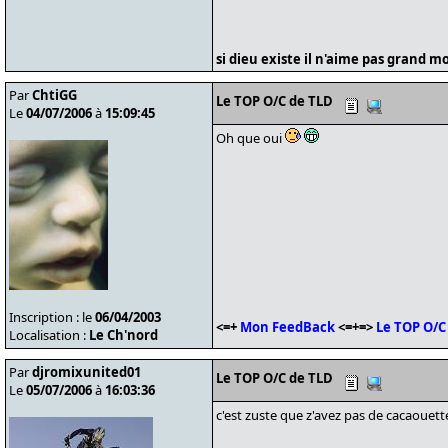
si dieu existe il n'aime pas grand m
Par
ChtiGG
Le TOP O/C de TLD
Le
04/07/2006
à
15:09:45
Oh que oui
Inscription : le
06/04/2003
<=+
Mon FeedBack
<=+=>
Le TOP O/C
Localisation :
Le Ch'nord
Par
djromixunited01
Le TOP O/C de TLD
Le
05/07/2006
à
16:03:36
c'est zuste que z'avez pas de cacaouett