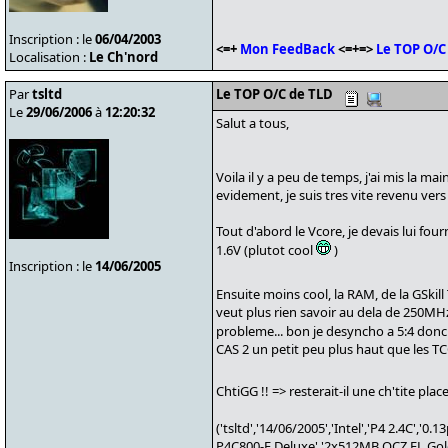
Inscription : le
06/04/2003
<=+
Mon FeedBack
<=+=>
Le TOP O/C
Localisation :
Le Ch'nord
Par
tsltd
Le TOP O/C de TLD
Le
29/06/2006
à
12:20:32
Salut a tous,
Voila il y a peu de temps, j'ai mis la 
evidement, je suis tres vite revenu vers 
Tout d'abord le Vcore, je devais lui four
1.6V (plutot cool
)
Inscription : le
14/06/2005
Ensuite moins cool, la RAM, de la GSkill
veut plus rien savoir au dela de 250MHz
probleme... bon je desyncho a 5:4 donc 2
CAS 2 un petit peu plus haut que les TCC
ChtiGG !! => resterait-il une ch'tite p
('tsltd','14/06/2005','Intel','P4 2.4C',
P4C800-E Deluxe','2x512MB OCZ EL Gold E