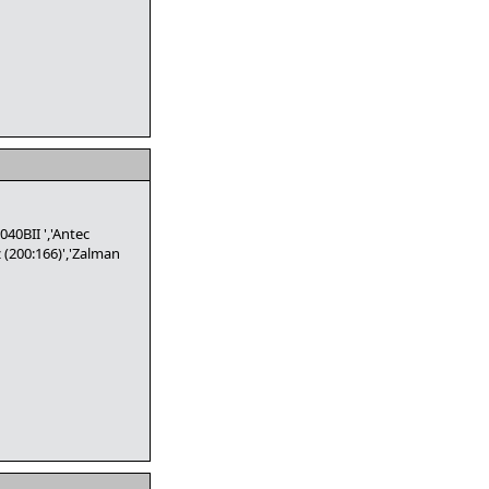
40BII ','Antec
 (200:166)','Zalman