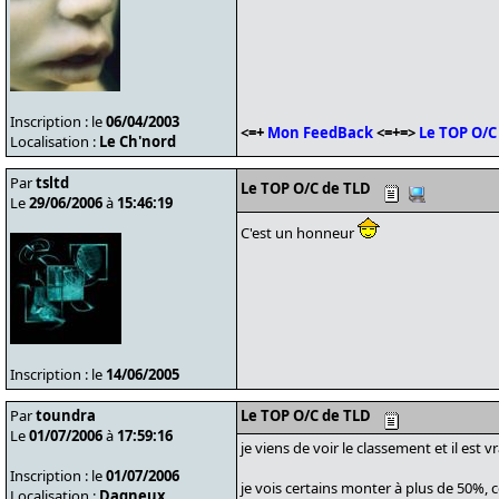
Inscription : le
06/04/2003
<=+
Mon FeedBack
<=+=>
Le TOP O/C
Localisation :
Le Ch'nord
Par
tsltd
Le TOP O/C de TLD
Le
29/06/2006
à
15:46:19
C'est un honneur
Inscription : le
14/06/2005
Par
toundra
Le TOP O/C de TLD
Le
01/07/2006
à
17:59:16
je viens de voir le classement et il est v
Inscription : le
01/07/2006
je vois certains monter à plus de 50%, 
Localisation :
Dagneux