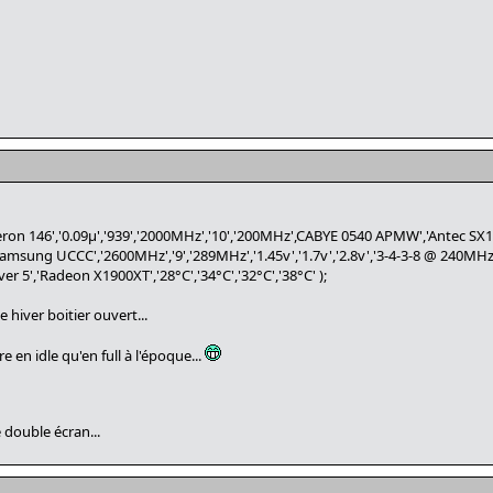
eron 146','0.09µ','939','2000MHz','10','200MHz',CABYE 0540 APMW','Antec SX10
sung UCCC','2600MHz','9','289MHz','1.45v','1.7v','2.8v','3-4-3-8 @ 240MHz
r 5','Radeon X1900XT','28°C','34°C','32°C','38°C' );
 hiver boitier ouvert...
en idle qu'en full à l'époque...
e double écran...