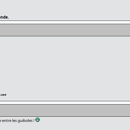
onde.
<=+
e entre les guiboles !