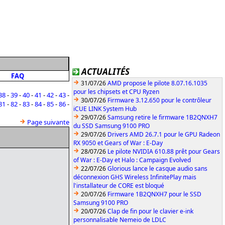
ACTUALITÉS
FAQ
31/07/26
AMD propose le pilote 8.07.16.1035
pour les chipsets et CPU Ryzen
38
-
39
-
40
-
41
-
42
-
43
-
30/07/26
Firmware 3.12.650 pour le contrôleur
81
-
82
-
83
-
84
-
85
-
86
-
iCUE LINK System Hub
29/07/26
Samsung retire le firmware 1B2QNXH7
Page suivante
du SSD Samsung 9100 PRO
29/07/26
Drivers AMD 26.7.1 pour le GPU Radeon
RX 9050 et Gears of War : E-Day
28/07/26
Le pilote NVIDIA 610.88 prêt pour Gears
of War : E-Day et Halo : Campaign Evolved
22/07/26
Glorious lance le casque audio sans
déconnexion GHS Wireless InfinitePlay mais
l'installateur de CORE est bloqué
20/07/26
Firmware 1B2QNXH7 pour le SSD
Samsung 9100 PRO
20/07/26
Clap de fin pour le clavier e-ink
personnalisable Nemeio de LDLC