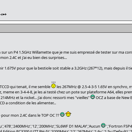
<=+
main sur un P4 1.5GHz Willamette que je me suis empressé de tester sur ma con
mon 2.4C et j'ai eu bien des surprises...
nir 1.675V pour que la bestiole soit stable a 3.2GHz (267*12), mais depuis il t
 TCCD qui tenait, il me semble
les 267MHz @ 2.5-4-3-5 1.65V en synchro, ma
, meme en 3-4-4-8, je les ai testé chez un pote sur plateforme A64, elles p
14MHz et la nickel... j'ai donc ressorti mes "vieilles"
OCZ a base de New BH
D a condition de les alimenter...
lace pour mon 2.4C dans le TOP OC ??
'0.13µ','478','2400MHz','12','200MHz','SL6WF D1 MALAY','Aucun
','Fortron FSP
dition PC3200 (UTT BH-5)','3200MHz','12','267MHz','1.6v','1.5v (Default)','2