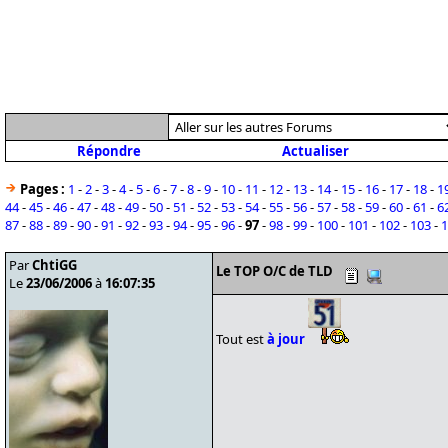
Répondre
Actualiser
Pages :
1
-
2
-
3
-
4
-
5
-
6
-
7
-
8
-
9
-
10
-
11
-
12
-
13
-
14
-
15
-
16
-
17
-
18
-
1
44
-
45
-
46
-
47
-
48
-
49
-
50
-
51
-
52
-
53
-
54
-
55
-
56
-
57
-
58
-
59
-
60
-
61
-
6
87
-
88
-
89
-
90
-
91
-
92
-
93
-
94
-
95
-
96
-
97
-
98
-
99
-
100
-
101
-
102
-
103
-
1
Par
ChtiGG
Le TOP O/C de TLD
Le
23/06/2006
à
16:07:35
Tout est
à jour