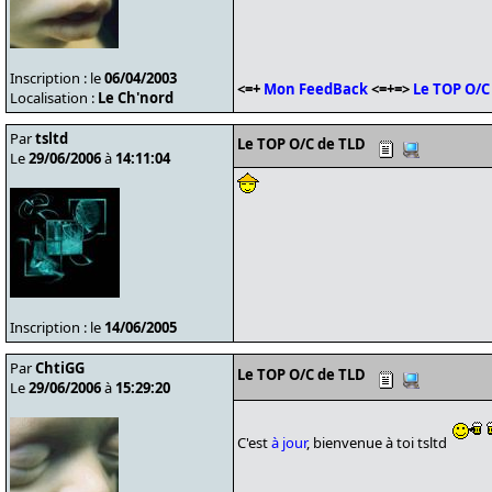
Inscription : le
06/04/2003
<=+
Mon FeedBack
<=+=>
Le TOP O/C
Localisation :
Le Ch'nord
Par
tsltd
Le TOP O/C de TLD
Le
29/06/2006
à
14:11:04
Inscription : le
14/06/2005
Par
ChtiGG
Le TOP O/C de TLD
Le
29/06/2006
à
15:29:20
C'est
à jour
, bienvenue à toi tsltd