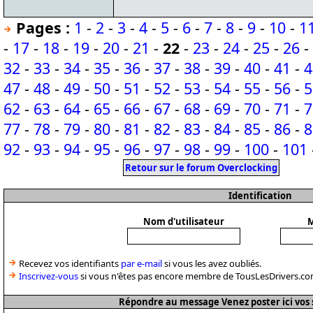
Pages :
1
-
2
-
3
-
4
-
5
-
6
-
7
-
8
-
9
-
10
-
1
-
17
-
18
-
19
-
20
-
21
-
22
-
23
-
24
-
25
-
26
-
32
-
33
-
34
-
35
-
36
-
37
-
38
-
39
-
40
-
41
-
4
47
-
48
-
49
-
50
-
51
-
52
-
53
-
54
-
55
-
56
-
5
62
-
63
-
64
-
65
-
66
-
67
-
68
-
69
-
70
-
71
-
7
77
-
78
-
79
-
80
-
81
-
82
-
83
-
84
-
85
-
86
-
8
92
-
93
-
94
-
95
-
96
-
97
-
98
-
99
-
100
-
101
Retour sur le forum Overclocking
Identification
Nom d'utilisateur
M
Recevez vos identifiants
par e-mail
si vous les avez oubliés.
Inscrivez-vous
si vous n'êtes pas encore membre de TousLesDrivers.co
Répondre au message Venez poster ici vos 