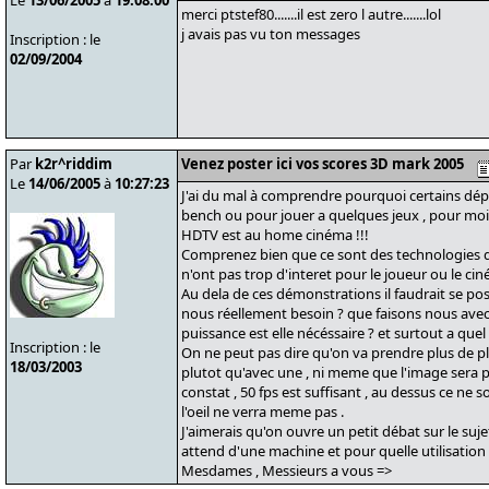
Le
13/06/2005
à
19:08:00
merci ptstef80.......il est zero l autre.......lol
j avais pas vu ton messages
Inscription : le
02/09/2004
Par
k2r^riddim
Venez poster ici vos scores 3D mark 2005
Le
14/06/2005
à
10:27:23
J'ai du mal à comprendre pourquoi certains dé
bench ou pour jouer a quelques jeux , pour moi l
HDTV est au home cinéma !!!
Comprenez bien que ce sont des technologies d'a
n'ont pas trop d'interet pour le joueur ou le c
Au dela de ces démonstrations il faudrait se po
nous réellement besoin ? que faisons nous ave
puissance est elle nécéssaire ? et surtout a quel 
Inscription : le
On ne peut pas dire qu'on va prendre plus de pla
18/03/2003
plutot qu'avec une , ni meme que l'image sera p
constat , 50 fps est suffisant , au dessus ce ne
l'oeil ne verra meme pas .
J'aimerais qu'on ouvre un petit débat sur le suje
attend d'une machine et pour quelle utilisation 
Mesdames , Messieurs a vous =>