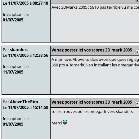
Le
11/07/2005
à
08:27:18
Avec 3DMarks 2005 : 5810 pas terrible vu ma con
Inscription : le
01/07/2005
Par
skanders
Venez poster ici vos scores 3D mark 2005
Le
11/07/2005
à
12:38:56
A mon avis Above tu dois avoir quelques reglage
350 pts a 3dmark05 en installant les omegadriver
Inscription : le
11/07/2005
Par
AboveTheRim
Venez poster ici vos scores 3D mark 2005
Le
11/07/2005
à
15:14:50
tu les trouves où les omegadrivers skanders
Inscription : le
Merci
01/07/2005