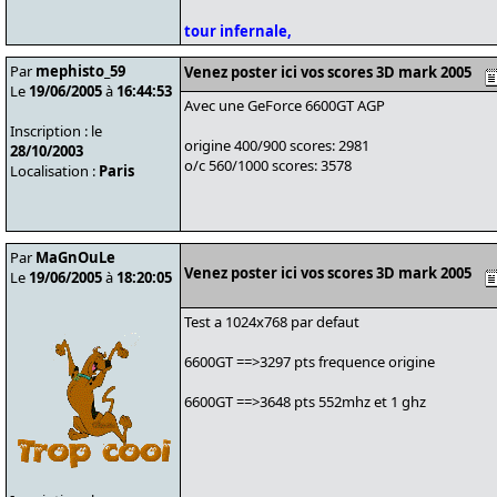
tour infernale,
Par
mephisto_59
Venez poster ici vos scores 3D mark 2005
Le
19/06/2005
à
16:44:53
Avec une GeForce 6600GT AGP
Inscription : le
origine 400/900 scores: 2981
28/10/2003
o/c 560/1000 scores: 3578
Localisation :
Paris
Par
MaGnOuLe
Venez poster ici vos scores 3D mark 2005
Le
19/06/2005
à
18:20:05
Test a 1024x768 par defaut
6600GT ==>3297 pts frequence origine
6600GT ==>3648 pts 552mhz et 1 ghz