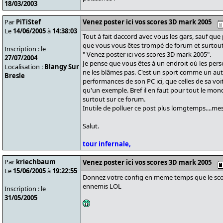
18/03/2003
Par
PiTiStef
Venez poster ici vos scores 3D mark 2005
Le
14/06/2005
à
14:38:03
Tout à fait daccord avec vous les gars, sauf que 
que vous vous êtes trompé de forum et surtout
Inscription : le
" Venez poster ici vos scores 3D mark 2005".
27/07/2004
Je pense que vous êtes à un endroit où les pers
Localisation :
Blangy Sur
ne les blâmes pas. C'est un sport comme un aut
Bresle
performances de son PC ici, que celles de sa voit
qu'un exemple. Bref il en faut pour tout le monde
surtout sur ce forum.
Inutile de polluer ce post plus lomgtemps....me
Salut.
tour infernale,
Par
kriechbaum
Venez poster ici vos scores 3D mark 2005
Le
15/06/2005
à
19:22:55
Donnez votre config en meme temps que le score
ennemis LOL
Inscription : le
31/05/2005