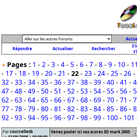
Accue
S'
Répondre
Actualiser
Rechercher
s'
Pages :
1
-
2
-
3
-
4
-
5
-
6
-
7
-
8
-
9
-
10
-
1
-
17
-
18
-
19
-
20
-
21
-
22
-
23
-
24
-
25
-
26
-
32
-
33
-
34
-
35
-
36
-
37
-
38
-
39
-
40
-
41
-
4
47
-
48
-
49
-
50
-
51
-
52
-
53
-
54
-
55
-
56
-
5
62
-
63
-
64
-
65
-
66
-
67
-
68
-
69
-
70
-
71
-
7
77
-
78
-
79
-
80
-
81
-
82
-
83
-
84
-
85
-
86
-
8
92
-
93
-
94
-
95
-
96
-
97
-
98
-
99
-
100
-
101
Par
courcellesb
Venez poster ici vos scores 3D mark 2005