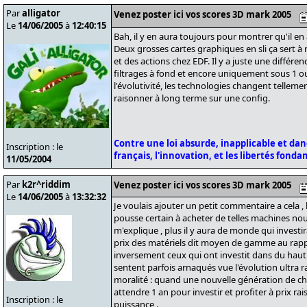
Par
alligator
Venez poster ici vos scores 3D mark 2005
Le
14/06/2005
à
12:40:15
Bah, il y en aura toujours pour montrer qu'il en a
Deux grosses cartes graphiques en sli ça sert à ri
et des actions chez EDF. Il y a juste une différe
filtrages à fond et encore uniquement sous 1 ou
l'évolutivité, les technologies changent telleme
raisonner à long terme sur une config.
Contre une loi absurde, inapplicable et da
Inscription : le
français, l'innovation, et les libertés fond
11/05/2004
Par
k2r^riddim
Venez poster ici vos scores 3D mark 2005
Le
14/06/2005
à
13:32:32
Je voulais ajouter un petit commentaire a cela ,
pousse certain à acheter de telles machines nous
m'explique , plus il y aura de monde qui invest
prix des matériels dit moyen de gamme au rappo
inversement ceux qui ont investit dans du haut 
sentent parfois arnaqués vue l'évolution ultra r
moralité : quand une nouvelle génération de chi
attendre 1 an pour investir et profiter à prix 
Inscription : le
puissance .