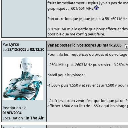
fruits immédiatement. Deplus j'y vais pas de mai
graphique . . . 601/601 MHz
Parcontre lorsque je joue je suis à 581/601 MH
601/601 MHz je le garde que pour effectuer des t
possible que me config peut faire.
Par
Lyrco
Venez poster ici vos scores 3D mark 2005
Le
28/12/2005
à
03:13:20
Pour info les fréquences du pross et de voltag
- 2604 MHz puis 2603 MHz puis revient à 2604
pareil pour le voltage :
-1.500 v puis 1.550 v et revient sur 1.500 v pour
Là où je veux en venir, c'est que lorsque j'ai u
afficher 1.500 v au lieu de 1.550 v qui le voltage
Inscription : le
01/03/2004
Localisation :
In The Air