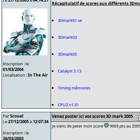
Le
27/12/2005
à
04:14:21
Récapitulatif de scores aux différents 3Dma
3Dmark01 se
3Dmark03
3Dmark05
Inscription : le
01/03/2004
Catalyst 5.13
Localisation :
In The Air
Timing mêmoires
CPUZ v1.31
Par
Scoual
Venez poster ici vos scores 3D mark 2005
Le
27/12/2005
à
12:07:34
Je viens de peter mon score
9003 pts au 2005
Inscription : le
26/03/2003