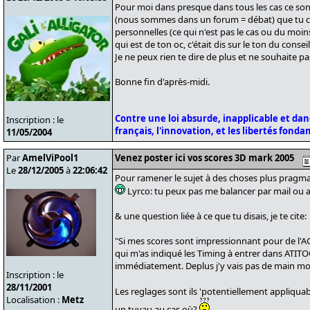
Pour moi dans presque dans tous les cas ce son
(nous sommes dans un forum = débat) que tu 
personnelles (ce qui n'est pas le cas ou du moin
qui est de ton oc, c'était dis sur le ton du consei
Je ne peux rien te dire de plus et ne souhaite p
Bonne fin d'après-midi.
Contre une loi absurde, inapplicable et da
Inscription : le
français, l'innovation, et les libertés fond
11/05/2004
Par
AmelViPool1
Venez poster ici vos scores 3D mark 2005
Le
28/12/2005
à
22:06:42
Pour ramener le sujet à des choses plus pragmat
Lyrco: tu peux pas me balancer par mail ou a
& une question liée à ce que tu disais, je te cite:
"Si mes scores sont impressionnant pour de l'AG
qui m'as indiqué les Timing à entrer dans ATITOO
immédiatement. Deplus j'y vais pas de main mort
Inscription : le
28/11/2001
Les reglages sont ils 'potentiellement appliqua
Localisation :
Metz
un tuyau au cas où?