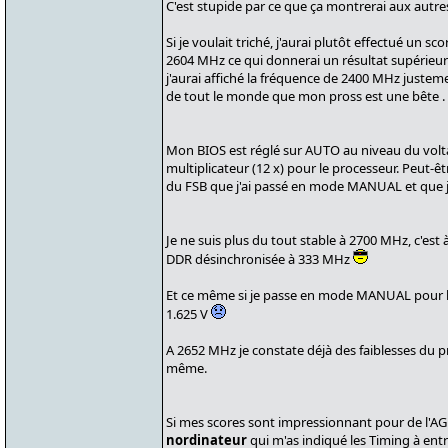
C'est stupide par ce que ça montrerai aux autr
Si je voulait triché, j'aurai plutôt effectué un
2604 MHz ce qui donnerai un résultat supérieu
j'aurai affiché la fréquence de 2400 MHz justeme
de tout le monde que mon pross est une bête . .
Mon BIOS est réglé sur AUTO au niveau du volta
multiplicateur (12 x) pour le processeur. Peut-êtr
du FSB que j'ai passé en mode MANUAL et que j
Je ne suis plus du tout stable à 2700 MHz, c'est
DDR désinchronisée à 333 MHz
Et ce même si je passe en mode MANUAL pour le
1.625 V
A 2652 MHz je constate déjà des faiblesses du 
même.
Si mes scores sont impressionnant pour de l'AGP
nordinateur
qui m'as indiqué les Timing à ent