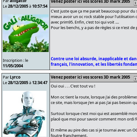
Par
alligator
Venez poster ici vos scores 3D mark 2005
Le
28/12/2005
à
10:57:54
C'est juste que ça me parait beaucoup pour du s
mieux avoir un oc rock stable pour l'utilisation d
avec prim95. Enfin, c'est toi qui voit ....
Pour les benchs, y a pas de règles si ce n'est de 
Contre une loi absurde, inapplicable et da
Inscription : le
français, l'innovation, et les libertés fond
11/05/2004
Par
Lyrco
Venez poster ici vos scores 3D mark 2005
Le
28/12/2005
à
12:34:47
Oui oui . . . C'est tout vu !
Mon oc tient la route, lorsque j'ai des problème
ce site, mais lorsque j'en ai pas j'ai pas besoin 
Surtout lorsque c'est moi qui est assemblé mon 
placé que moi pour savoir comment mon ordi f
Et même au pire des cas si je tournai avec un OC 
foutre franchement.