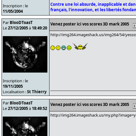
Contre une loi absurde, inapplicable et da
Inscription : le
français, l'innovation, et les libertés fond
11/05/2004
Par
BlooDToasT
Venez poster ici vos scores 3D mark 2005
Le
27/12/2005
à
18:49:20
http://img264.imageshack.us/img264/54/yessss
Inscription : le
19/11/2005
......................................................................
Localisation :
St Thierry
Par
BlooDToasT
Venez poster ici vos scores 3D mark 2005
Le
27/12/2005
à
18:49:52
http://img264.imageshack.us/my.php?image=ye