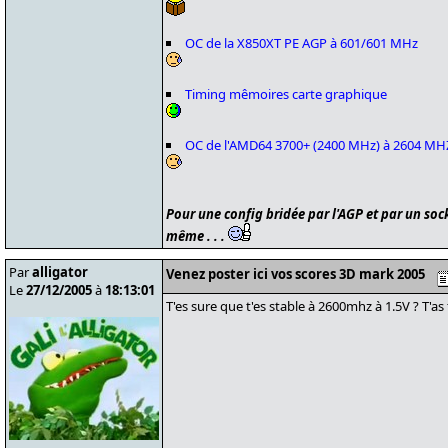
OC de la X850XT PE AGP à 601/601 MHz
Timing mêmoires carte graphique
OC de l'AMD64 3700+ (2400 MHz) à 2604 MH
Pour une config bridée par l'AGP et par un soc
même . . .
Par
alligator
Venez poster ici vos scores 3D mark 2005
Le
27/12/2005
à
18:13:01
T'es sure que t'es stable à 2600mhz à 1.5V ? T'as