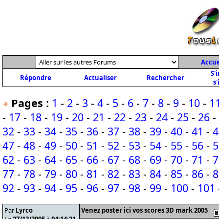
Accue
S'
Répondre
Actualiser
Rechercher
s'
Pages :
1
-
2
-
3
-
4
-
5
-
6
-
7
-
8
-
9
-
10
-
1
-
17
-
18
-
19
-
20
-
21
-
22
-
23
-
24
-
25
-
26
-
32
-
33
-
34
-
35
-
36
-
37
-
38
-
39
-
40
-
41
-
4
47
-
48
-
49
-
50
-
51
-
52
-
53
-
54
-
55
-
56
-
5
62
-
63
-
64
-
65
-
66
-
67
-
68
-
69
-
70
-
71
-
7
77
-
78
-
79
-
80
-
81
-
82
-
83
-
84
-
85
-
86
-
8
92
-
93
-
94
-
95
-
96
-
97
-
98
-
99
-
100
-
101
Par
Lyrco
Venez poster ici vos scores 3D mark 2005