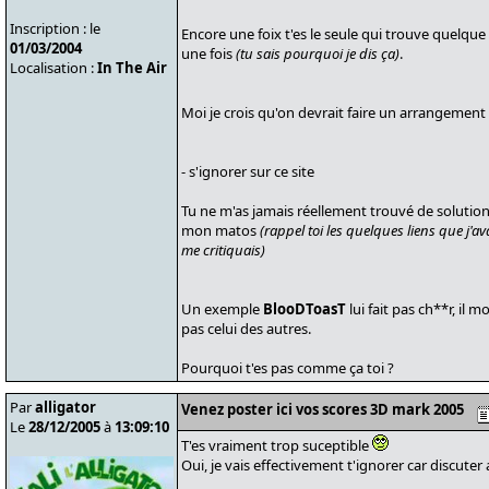
Inscription : le
Encore une foix t'es le seule qui trouve quelqu
01/03/2004
une fois
(tu sais pourquoi je dis ça)
.
Localisation :
In The Air
Moi je crois qu'on devrait faire un arrangement
- s'ignorer sur ce site
Tu ne m'as jamais réellement trouvé de solutio
mon matos
(rappel toi les quelques liens que j'a
me critiquais)
Un exemple
BlooDToasT
lui fait pas ch**r, il 
pas celui des autres.
Pourquoi t'es pas comme ça toi ?
Par
alligator
Venez poster ici vos scores 3D mark 2005
Le
28/12/2005
à
13:09:10
T'es vraiment trop suceptible
Oui, je vais effectivement t'ignorer car discuter