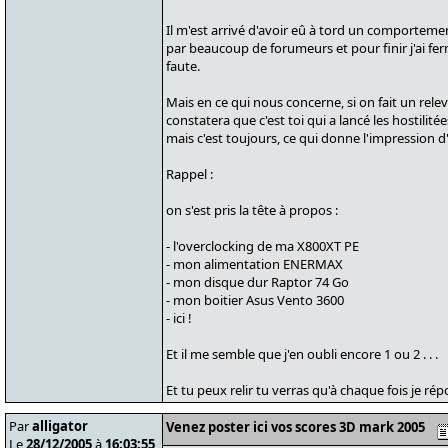
Il m'est arrivé d'avoir eû à tord un comportemen
par beaucoup de forumeurs et pour finir j'ai f
faute.
Mais en ce qui nous concerne, si on fait un rele
constatera que c'est toi qui a lancé les hostilit
mais c'est toujours, ce qui donne l'impression 
Rappel :
on s'est pris la tête à propos :
- l'overclocking de ma X800XT PE
- mon alimentation ENERMAX
- mon disque dur Raptor 74 Go
- mon boitier Asus Vento 3600
- ici !
Et il me semble que j'en oubli encore 1 ou 2 . . .
Et tu peux relir tu verras qu'à chaque fois je ré
Par
alligator
Venez poster ici vos scores 3D mark 2005
Le
28/12/2005
à
16:03:55