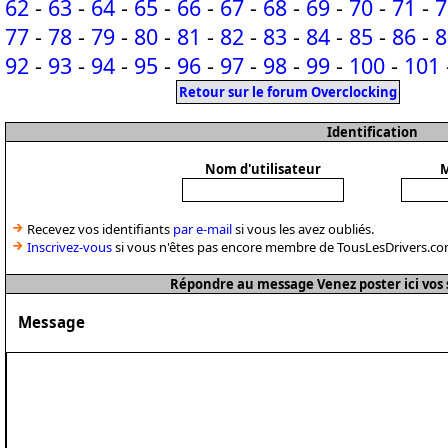
62
-
63
-
64
-
65
-
66
-
67
-
68
-
69
-
70
-
71
-
7
77
-
78
-
79
-
80
-
81
-
82
-
83
-
84
-
85
-
86
-
8
92
-
93
-
94
-
95
-
96
-
97
-
98
-
99
-
100
-
101
Retour sur le forum Overclocking
Identification
Nom d'utilisateur
M
Recevez vos identifiants
par e-mail
si vous les avez oubliés.
Inscrivez-vous
si vous n'êtes pas encore membre de TousLesDrivers.co
Répondre au message Venez poster ici vos 
Message