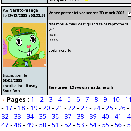
Par
Naruto-manga
Venez poster ici vos scores 3D mark 2005
Le
29/12/2005
à
00:23:59
dite moii le mieu c'est quand sa ce raproche du
0 <===
ou du
999 <===
voila merci lol
Inscription : le
08/05/2005
Localisation :
Rosny
Serv priver L2 www.armada.new.fr
Sous Bois
Pages :
1
-
2
-
3
-
4
-
5
-
6
-
7
-
8
-
9
-
10
-
1
-
17
-
18
-
19
-
20
-
21
-
22
-
23
-
24
-
25
-
26
-
32
-
33
-
34
-
35
-
36
-
37
-
38
-
39
-
40
-
41
-
4
47
-
48
-
49
-
50
-
51
-
52
-
53
-
54
-
55
-
56
-
5