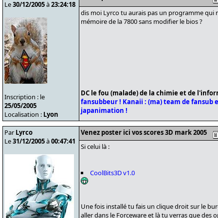
Le
30/12/2005
à
23:24:18
dis moi Lyrco tu aurais pas un programme qui 
mémoire de la 7800 sans modifier le bios ?
DC le fou (malade) de la chimie et de l'info
Inscription : le
fansubbeur !
Kanaii : (ma) team de fansub et
25/05/2005
japanimation !
Localisation :
Lyon
Par
Lyrco
Venez poster ici vos scores 3D mark 2005
Le
31/12/2005
à
00:47:41
Si celui là :
CoolBits3D v1.0
Une fois installé tu fais un clique droit sur le b
aller dans le Forceware et là tu verras que des