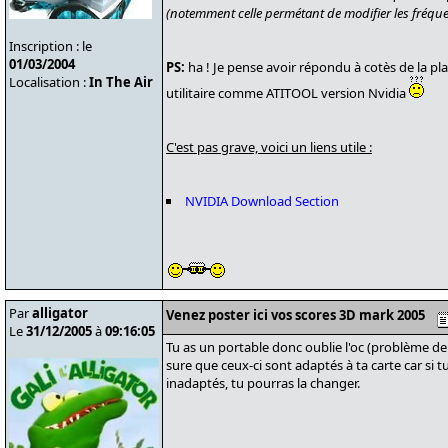
(notemment celle permétant de modifier les fréqu
Inscription : le
01/03/2004
PS:
ha ! Je pense avoir répondu à cotès de la pl
Localisation :
In The Air
utilitaire comme ATITOOL version Nvidia
C'est pas grave, voici un liens utile :
NVIDIA Download Section
Par
alligator
Venez poster ici vos scores 3D mark 2005
Le
31/12/2005
à
09:16:05
Tu as un portable donc oublie l'oc (problème de 
sure que ceux-ci sont adaptés à ta carte car si 
inadaptés, tu pourras la changer.