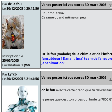
Par
dc le fou
Venez poster ici vos scores 3D mark 2005
Le
30/12/2005
à
20:12:56
Pour moi : 6647
Ca rame quand même un peu !
DC le fou (malade) de la chimie et de l'info
Inscription : le
fansubbeur !
Kanaii : (ma) team de fansub et
25/05/2005
japanimation !
Localisation :
Lyon
Par
Lyrco
Venez poster ici vos scores 3D mark 2005
Le
30/12/2005
à
21:44:56
dc le fou
avec ta carte graphique tu devrais fai
Je pense que c'est ton pross qui bride ta 7800 