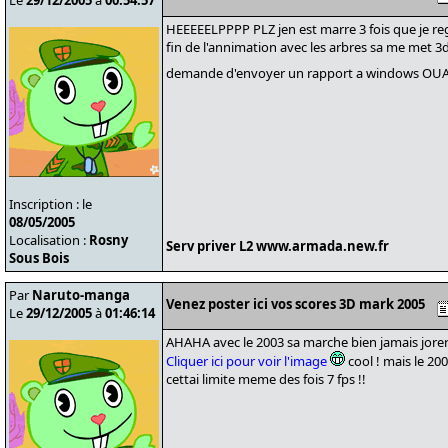
Le
29/12/2005
à
00:54:57
HEEEEELPPPP PLZ jen est marre 3 fois que je re
fin de l'annimation avec les arbres sa me met 3
demande d'envoyer un rapport a windows O
Inscription : le
08/05/2005
Localisation :
Rosny
Serv priver L2 www.armada.new.fr
Sous Bois
Par
Naruto-manga
Venez poster ici vos scores 3D mark 2005
Le
29/12/2005
à
01:46:14
AHAHA avec le 2003 sa marche bien jamais jorer 
Cliquer ici pour voir l'image
cool ! mais le 20
cettai limite meme des fois 7 fps !!