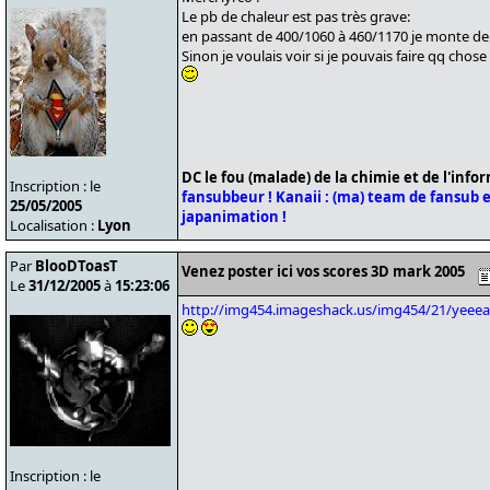
Le pb de chaleur est pas très grave:
en passant de 400/1060 à 460/1170 je monte de 2
Sinon je voulais voir si je pouvais faire qq chose
DC le fou (malade) de la chimie et de l'info
Inscription : le
fansubbeur !
Kanaii : (ma) team de fansub et
25/05/2005
japanimation !
Localisation :
Lyon
Par
BlooDToasT
Venez poster ici vos scores 3D mark 2005
Le
31/12/2005
à
15:23:06
http://img454.imageshack.us/img454/21/yeeea
Inscription : le