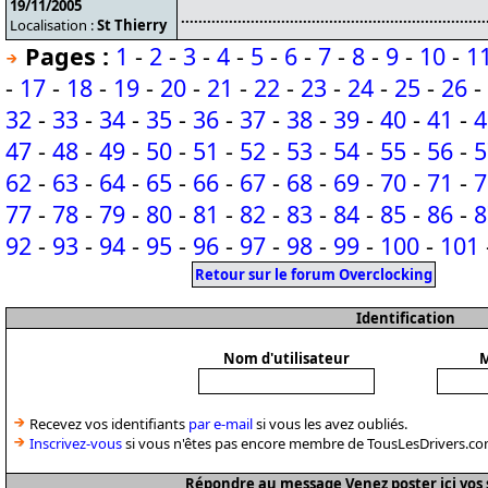
19/11/2005
......................................................................
Localisation :
St Thierry
Pages :
1
-
2
-
3
-
4
-
5
-
6
-
7
-
8
-
9
-
10
-
1
-
17
-
18
-
19
-
20
-
21
-
22
-
23
-
24
-
25
-
26
-
32
-
33
-
34
-
35
-
36
-
37
-
38
-
39
-
40
-
41
-
4
47
-
48
-
49
-
50
-
51
-
52
-
53
-
54
-
55
-
56
-
5
62
-
63
-
64
-
65
-
66
-
67
-
68
-
69
-
70
-
71
-
7
77
-
78
-
79
-
80
-
81
-
82
-
83
-
84
-
85
-
86
-
8
92
-
93
-
94
-
95
-
96
-
97
-
98
-
99
-
100
-
101
Retour sur le forum Overclocking
Identification
Nom d'utilisateur
M
Recevez vos identifiants
par e-mail
si vous les avez oubliés.
Inscrivez-vous
si vous n'êtes pas encore membre de TousLesDrivers.co
Répondre au message Venez poster ici vos 