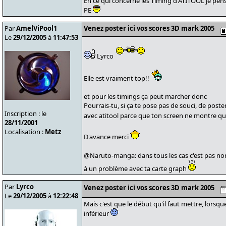
En ce qui concerne les Timing d'ATITOOL je pens
PE
Par
AmelViPool1
Venez poster ici vos scores 3D mark 2005
Le
29/12/2005
à
11:47:53
Lyrco
Elle est vraiment top!!
et pour les timings ça peut marcher donc
Pourrais-tu, si ça te pose pas de souci, de post
Inscription : le
avec atitool parce que ton screen ne montre qu
28/11/2001
Localisation :
Metz
D'avance merci
@Naruto-manga: dans tous les cas c'est pas no
à un problème avec ta carte graph
Par
Lyrco
Venez poster ici vos scores 3D mark 2005
Le
29/12/2005
à
12:22:48
Mais c'est que le début qu'il faut mettre, lorsque
inférieur