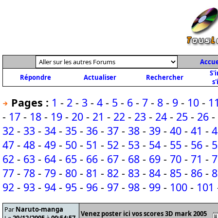
Accue
S'
Répondre
Actualiser
Rechercher
s'
Pages :
1
-
2
-
3
-
4
-
5
-
6
-
7
-
8
-
9
-
10
-
1
-
17
-
18
-
19
-
20
-
21
-
22
-
23
-
24
-
25
-
26
-
32
-
33
-
34
-
35
-
36
-
37
-
38
-
39
-
40
-
41
-
4
47
-
48
-
49
-
50
-
51
-
52
-
53
-
54
-
55
-
56
-
5
62
-
63
-
64
-
65
-
66
-
67
-
68
-
69
-
70
-
71
-
7
77
-
78
-
79
-
80
-
81
-
82
-
83
-
84
-
85
-
86
-
8
92
-
93
-
94
-
95
-
96
-
97
-
98
-
99
-
100
-
101
Par
Naruto-manga
Venez poster ici vos scores 3D mark 2005