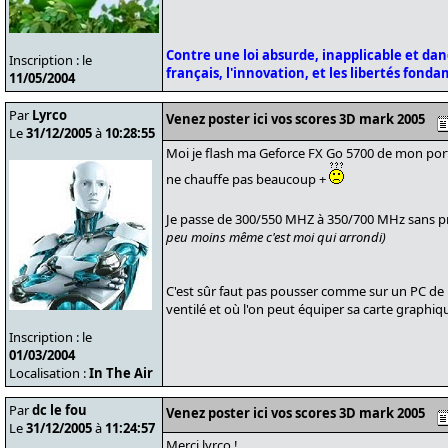
Contre une loi absurde, inapplicable et da
Inscription : le
français, l'innovation, et les libertés fond
11/05/2004
Par
Lyrco
Venez poster ici vos scores 3D mark 2005
Le
31/12/2005
à
10:28:55
Moi je flash ma Geforce FX Go 5700 de mon port
ne chauffe pas beaucoup +
Je passe de 300/550 MHZ à 350/700 MHz sans 
peu moins même c'est moi qui arrondi)
C'est sûr faut pas pousser comme sur un PC de 
ventilé et où l'on peut équiper sa carte graphique
Inscription : le
01/03/2004
Localisation :
In The Air
Par
dc le fou
Venez poster ici vos scores 3D mark 2005
Le
31/12/2005
à
11:24:57
Merci lyrco !