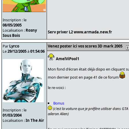
Inscription : le
08/05/2005
Localisation :
Rosny
Serv priver L2 www.armada.new.fr
Sous Bois
Par
Lyrco
Venez poster ici vos scores 3D mark 2005
Le
29/12/2005
à
01:54:06
AmelViPool1
Mon fond d'écran était déjà dispo en cliquant su
mon dernier post en page 41 de ce forum
le re-voici :
Bonus
(c'est la voiture que je préfère utiliser dans GT
Inscription : le
aileron Alien)
01/03/2004
Localisation :
In The Air