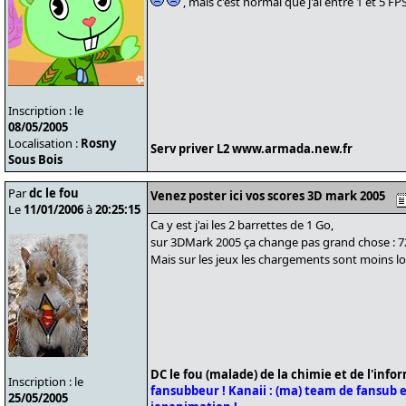
, mais c'est normal que j'ai entre 1 et 5 F
Inscription : le
08/05/2005
Localisation :
Rosny
Serv priver L2 www.armada.new.fr
Sous Bois
Par
dc le fou
Venez poster ici vos scores 3D mark 2005
Le
11/01/2006
à
20:25:15
Ca y est j'ai les 2 barrettes de 1 Go,
sur 3DMark 2005 ça change pas grand chose : 7
Mais sur les jeux les chargements sont moins lo
DC le fou (malade) de la chimie et de l'info
Inscription : le
fansubbeur !
Kanaii : (ma) team de fansub et
25/05/2005