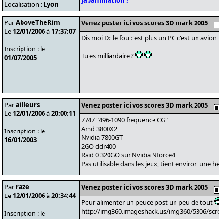
japanimation !
Localisation :
Lyon
Par
AboveTheRim
Venez poster ici vos scores 3D mark 2005
Le
12/01/2006
à
17:37:07
Dis moi Dc le fou c'est plus un PC c'est un avion t
Inscription : le
Tu es milliardaire ?
01/07/2005
Par
ailleurs
Venez poster ici vos scores 3D mark 2005
Le
12/01/2006
à
20:00:11
7747 "496-1090 frequence CG"
Amd 3800X2
Inscription : le
Nvidia 7800GT
16/01/2003
2GO ddr400
Raid 0 320GO sur Nvidia Nforce4
Pas utilisable dans les jeux, tient environ une 
Par
raze
Venez poster ici vos scores 3D mark 2005
Le
12/01/2006
à
20:34:44
Pour alimenter un peuce post un peu de tout
http://img360.imageshack.us/img360/5306/sc
Inscription : le