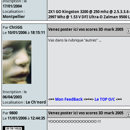
Inscription : le
17/01/2004
Localisation :
2X1 GO Kingston 3200 @ 250 mhz @ 2.5.3.3.6
Montpellier
2997 Mhz @ 1.53 V DFI Ultra-D Zalman 9500 
Par
ChtiGG
Venez poster ici vos scores 3D mark 2005
Le
10/01/2006
à
18:15:11
Vas dans la rubrique "autres" ...
Inscription : le
06/04/2003
<=+
Mon FeedBack
<=+=>
Le TOP O/C
<=+
Localisation :
Le Ch'nord
Par
9800
Venez poster ici vos scores 3D mark 2005
Le
11/01/2006
à
12:44:35
YOOOOOOOOOOOOOOOO !!!