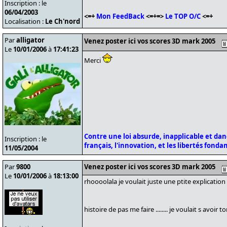
Inscription : le
06/04/2003
<=+
Mon FeedBack
<=+=>
Le TOP O/C
<=+
Localisation :
Le Ch'nord
Par
alligator
Venez poster ici vos scores 3D mark 2005
Le
10/01/2006
à
17:41:23
Merci
Contre une loi absurde, inapplicable et da
Inscription : le
français, l'innovation, et les libertés fond
11/05/2004
Par
9800
Venez poster ici vos scores 3D mark 2005
Le
10/01/2006
à
18:13:00
rhoooolala je voulait juste une ptite explication c
histoire de pas me faire ........ je voulait s avoir t