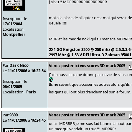
j ai vu !! MDRRRRRRRRRRRRRRRR
moi a la place de alligator c est moi qui serait 
Inscription : le
geuele !!!!!
17/01/2004
Localisation :
Montpellier
MDR et les mec de noki qui tu menace MDRRRR
2X1 GO Kingston 3200 @ 250 mhz @ 2.5.3.3.6
2997 Mhz @ 1.53 V DFI Ultra-D Zalman 9500 
Par
Dark Nico
Venez poster ici vos scores 3D mark 2005
Le
11/01/2006
à
16:22:54
J'ai lu aussi et ça ne donne pas envie de s'inscri
Inscription : le
Ils ne savent que accuser les autres alors qu'ils n
06/01/2005
Localisation :
Paris
les gens qui ont plus d'ancienneté sur le forum.
Par
9800
Venez poster ici vos scores 3D mark 2005
Le
11/01/2006
à
16:24:45
ouais MDRRRR je me suis fait bannir la haut parec
un mec qui vendait un truc !!! MDRRRr