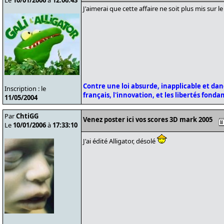
Le
10/01/2006
à
12:06:43
J'aimerai que cette affaire ne soit plus mis sur le
Contre une loi absurde, inapplicable et da
Inscription : le
français, l'innovation, et les libertés fond
11/05/2004
Par
ChtiGG
Venez poster ici vos scores 3D mark 2005
Le
10/01/2006
à
17:33:10
J'ai édité Alligator, désolé