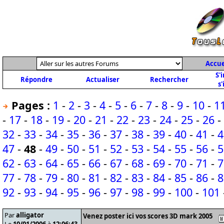
Accue
S'
Répondre
Actualiser
Rechercher
s'
Pages :
1
-
2
-
3
-
4
-
5
-
6
-
7
-
8
-
9
-
10
-
1
-
17
-
18
-
19
-
20
-
21
-
22
-
23
-
24
-
25
-
26
-
32
-
33
-
34
-
35
-
36
-
37
-
38
-
39
-
40
-
41
-
4
47
-
48
-
49
-
50
-
51
-
52
-
53
-
54
-
55
-
56
-
5
62
-
63
-
64
-
65
-
66
-
67
-
68
-
69
-
70
-
71
-
7
77
-
78
-
79
-
80
-
81
-
82
-
83
-
84
-
85
-
86
-
8
92
-
93
-
94
-
95
-
96
-
97
-
98
-
99
-
100
-
101
Par
alligator
Venez poster ici vos scores 3D mark 2005