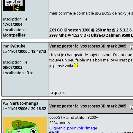
mais comme je connait le BIG BOSS de noky je su
Inscription : le
17/01/2004
Localisation :
2X1 GO Kingston 3200 @ 250 mhz @ 2.5.3.3.6
Montpellier
2997 Mhz @ 1.53 V DFI Ultra-D Zalman 9500 
Par
Ky0suke
Venez poster ici vos scores 3D mark 2005
Le
11/01/2006
à
18:43:13
Hey si Je changeait de sujet en vous Disant que 
trouve un peu faible mais bon ma RAM n'est pas
Inscription : le
je pense voila
08/07/2003
Localisation :
Dtc
:o :p :) :s
Par
Naruto-manga
Venez poster ici vos scores 3D mark 2005
Le
11/01/2006
à
20:16:32
6600GT + amd athlon 3200+
3234 points
Cliquer ici pour voir l'image