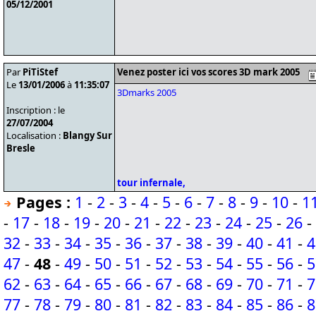
05/12/2001
Par
PiTiStef
Venez poster ici vos scores 3D mark 2005
Le
13/01/2006
à
11:35:07
3Dmarks 2005
Inscription : le
27/07/2004
Localisation :
Blangy Sur
Bresle
tour infernale,
Pages :
1
-
2
-
3
-
4
-
5
-
6
-
7
-
8
-
9
-
10
-
1
-
17
-
18
-
19
-
20
-
21
-
22
-
23
-
24
-
25
-
26
-
32
-
33
-
34
-
35
-
36
-
37
-
38
-
39
-
40
-
41
-
4
47
-
48
-
49
-
50
-
51
-
52
-
53
-
54
-
55
-
56
-
5
62
-
63
-
64
-
65
-
66
-
67
-
68
-
69
-
70
-
71
-
7
77
-
78
-
79
-
80
-
81
-
82
-
83
-
84
-
85
-
86
-
8