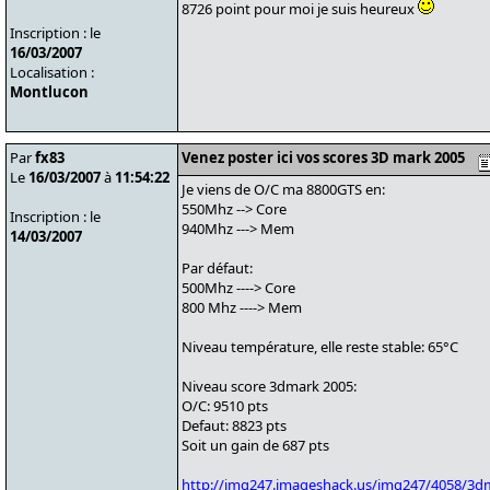
8726 point pour moi je suis heureux
Inscription : le
16/03/2007
Localisation :
Montlucon
Par
fx83
Venez poster ici vos scores 3D mark 2005
Le
16/03/2007
à
11:54:22
Je viens de O/C ma 8800GTS en:
550Mhz --> Core
Inscription : le
940Mhz ---> Mem
14/03/2007
Par défaut:
500Mhz ----> Core
800 Mhz ----> Mem
Niveau température, elle reste stable: 65°C
Niveau score 3dmark 2005:
O/C: 9510 pts
Defaut: 8823 pts
Soit un gain de 687 pts
http://img247.imageshack.us/img247/4058/3d