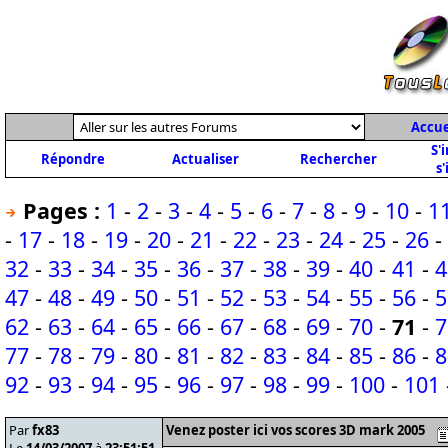
Accue
S'
Répondre
Actualiser
Rechercher
s'
Pages :
1
-
2
-
3
-
4
-
5
-
6
-
7
-
8
-
9
-
10
-
1
-
17
-
18
-
19
-
20
-
21
-
22
-
23
-
24
-
25
-
26
-
32
-
33
-
34
-
35
-
36
-
37
-
38
-
39
-
40
-
41
-
4
47
-
48
-
49
-
50
-
51
-
52
-
53
-
54
-
55
-
56
-
5
62
-
63
-
64
-
65
-
66
-
67
-
68
-
69
-
70
-
71
-
7
77
-
78
-
79
-
80
-
81
-
82
-
83
-
84
-
85
-
86
-
8
92
-
93
-
94
-
95
-
96
-
97
-
98
-
99
-
100
-
101
Par
fx83
Venez poster ici vos scores 3D mark 2005