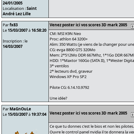
24/01/2005
Localisation :
Saint
André Lez Lille
Par
fx83
Venez poster ici vos scores 3D mark 2005
Le
15/03/2007
à
16:58:20
CM: MSI K9N Neo
Proc: athlon 64 3200+
Inscription : le
Alim: 350 Watts (je viens de la changer pour un
14/03/2007
CG: evga 8800 GTS 320Mo
Mem: 2*512Mo DDR 667Mhz, 1*1Go DDR 667M
HDD: 1*Maxtor 160Go (SATA II), 1*Wester Digital
3* ventilos
2* lecteurs dvd, graveur
Windows XP Pro SP2
Pilote CG: 6.14.10.9792
Une idée?
Par
MaGnOuLe
Venez poster ici vos scores 3D mark 2005
Le
15/03/2007
à
19:37:04
Ce que tu donnes c'est le bios et non les pilotes.
Ouvre le control panel nvidia il te donnera la v