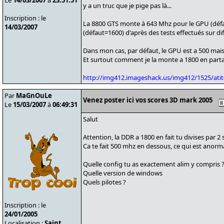
Le
14/03/2007
à
23:51:51
y a un truc que je pige pas là...
Inscription : le
La 8800 GTS monte à 643 Mhz pour le GPU (déf
14/03/2007
(défaut=1600) d'après des tests effectués sur diff
Dans mon cas, par défaut, le GPU est a 500 mais
Et surtout comment je la monte a 1800 en parta
http://img412.imageshack.us/img412/1525/ati
Par
MaGnOuLe
Venez poster ici vos scores 3D mark 2005
Le
15/03/2007
à
06:49:31
Salut
Attention, la DDR a 1800 en fait tu divises par 2 
Ca te fait 500 mhz en dessous, ce qui est anorma
Quelle config tu as exactement alim y compris 
Quelle version de windows
Quels pilotes ?
Inscription : le
24/01/2005
Localisation :
Saint