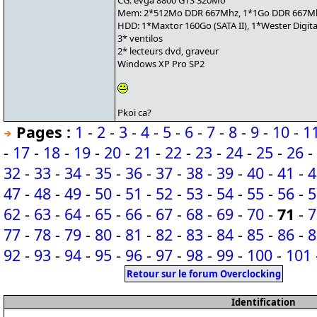
CG: evga 8800 GTS 320Mo
Mem: 2*512Mo DDR 667Mhz, 1*1Go DDR 667Mh
HDD: 1*Maxtor 160Go (SATA II), 1*Wester Digital
3* ventilos
2* lecteurs dvd, graveur
Windows XP Pro SP2
Pkoi ca?
Pages :
1
-
2
-
3
-
4
-
5
-
6
-
7
-
8
-
9
-
10
-
1
-
17
-
18
-
19
-
20
-
21
-
22
-
23
-
24
-
25
-
26
-
32
-
33
-
34
-
35
-
36
-
37
-
38
-
39
-
40
-
41
-
4
47
-
48
-
49
-
50
-
51
-
52
-
53
-
54
-
55
-
56
-
5
62
-
63
-
64
-
65
-
66
-
67
-
68
-
69
-
70
-
71
-
7
77
-
78
-
79
-
80
-
81
-
82
-
83
-
84
-
85
-
86
-
8
92
-
93
-
94
-
95
-
96
-
97
-
98
-
99
-
100
-
101
Retour sur le forum Overclocking
Identification