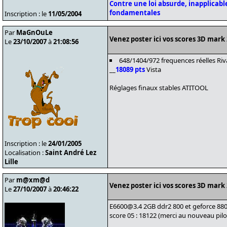
Contre une loi absurde, inapplicable
fondamentales
Inscription : le
11/05/2004
Par
MaGnOuLe
Venez poster ici vos scores 3D mark
Le
23/10/2007
à
21:08:56
648/1404/972 frequences réelles Ri
__
18089 pts
Vista
Réglages finaux stables ATITOOL
Inscription : le
24/01/2005
Localisation :
Saint André Lez
Lille
Par
m@xm@d
Venez poster ici vos scores 3D mark
Le
27/10/2007
à
20:46:22
E6600@3.4 2GB ddr2 800 et geforce 880
score 05 : 18122 (merci au nouveau pilote