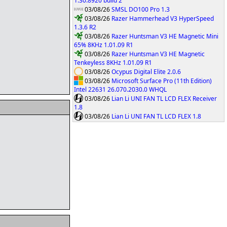
1.30.8920 build 2
03/08/26
SMSL DO100 Pro 1.3
03/08/26
Razer Hammerhead V3 HyperSpeed
1.3.6 R2
03/08/26
Razer Huntsman V3 HE Magnetic Mini
65% 8KHz 1.01.09 R1
03/08/26
Razer Huntsman V3 HE Magnetic
Tenkeyless 8KHz 1.01.09 R1
03/08/26
Ocypus Digital Elite 2.0.6
03/08/26
Microsoft Surface Pro (11th Edition)
Intel 22631 26.070.2030.0 WHQL
03/08/26
Lian Li UNI FAN TL LCD FLEX Receiver
1.8
03/08/26
Lian Li UNI FAN TL LCD FLEX 1.8