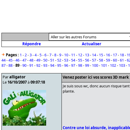
Répondre
Actualiser
Pages :
1
-
2
-
3
-
4
-
5
-
6
-
7
-
8
-
9
-
10
-
11
-
12
-
13
-
14
-
15
-
16
-
17
-
18
-
1
44
-
45
-
46
-
47
-
48
-
49
-
50
-
51
-
52
-
53
-
54
-
55
-
56
-
57
-
58
-
59
-
60
-
61
-
6
87
-
88
-
89
-
90
-
91
-
92
-
93
-
94
-
95
-
96
-
97
-
98
-
99
-
100
-
101
-
102
-
103
-
1
Par
alligator
Venez poster ici vos scores 3D mark
Le
16/10/2007
à
09:07:18
Je suis sous wc, donc aucun risque tant
plante.
Contre une loi absurde, inapplicable