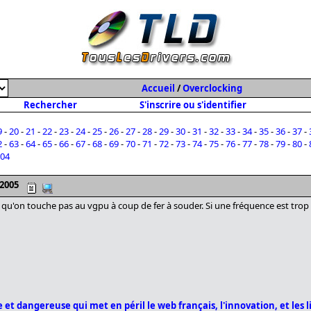
Accueil
/
Overclocking
Rechercher
S'inscrire ou s'identifier
9
-
20
-
21
-
22
-
23
-
24
-
25
-
26
-
27
-
28
-
29
-
30
-
31
-
32
-
33
-
34
-
35
-
36
-
37
-
2
-
63
-
64
-
65
-
66
-
67
-
68
-
69
-
70
-
71
-
72
-
73
-
74
-
75
-
76
-
77
-
78
-
79
-
80
-
04
 2005
 qu'on touche pas au vgpu à coup de fer à souder. Si une fréquence est trop 
 et dangereuse qui met en péril le web français, l'innovation, et les l