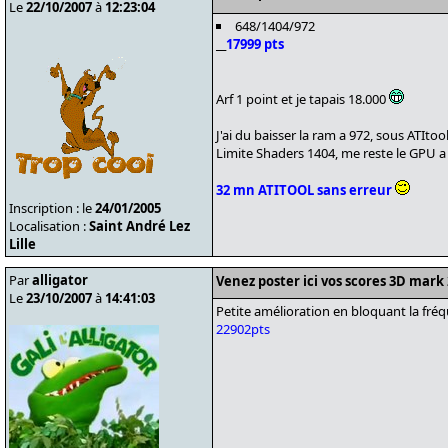
Le
22/10/2007
à
12:23:04
648/1404/972
__
17999 pts
Arf 1 point et je tapais 18.000
J'ai du baisser la ram a 972, sous ATItool
Limite Shaders 1404, me reste le GPU a 
32 mn ATITOOL sans erreur
Inscription : le
24/01/2005
Localisation :
Saint André Lez
Lille
Par
alligator
Venez poster ici vos scores 3D mark
Le
23/10/2007
à
14:41:03
Petite amélioration en bloquant la fréq
22902pts