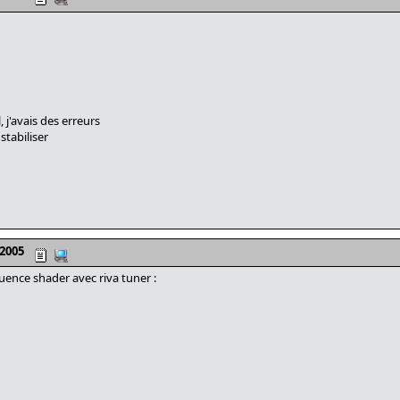
, j'avais des erreurs
stabiliser
 2005
uence shader avec riva tuner :