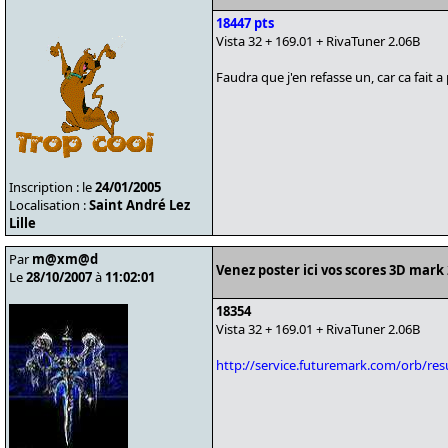
18447 pts
Vista 32 + 169.01 + RivaTuner 2.06B
Faudra que j'en refasse un, car ca fait 
Inscription : le
24/01/2005
Localisation :
Saint André Lez
Lille
Par
m@xm@d
Venez poster ici vos scores 3D mark
Le
28/10/2007
à
11:02:01
18354
Vista 32 + 169.01 + RivaTuner 2.06B
http://service.futuremark.com/orb/re