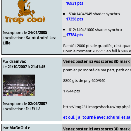
__
16931 pts
594/1404/945 shader synchro
__
17358 pts
612/1404/1000 shader synchro
Inscription : le
24/01/2005
__
17784 pts
Localisation :
Saint André Lez
Lille
Bientôt 2000 pts de grapillés, c'est 
Pour le moment 70°/71° en full à 60% et
Par
drainvac
Venez poster ici vos scores 3D mark
Le
21/10/2007
à
21:41:45
premier pc monté de ma part, petit oc v
8800 gts de pny 620/940
17944 pts
Inscription : le
02/06/2007
http://img231.imageshack.us/my.php?
Localisation :
Ici Et Là
et oui, j'ai tourné avec schumi et sa
Par
MaGnOuLe
Venez poster ici vos scores 3D mark