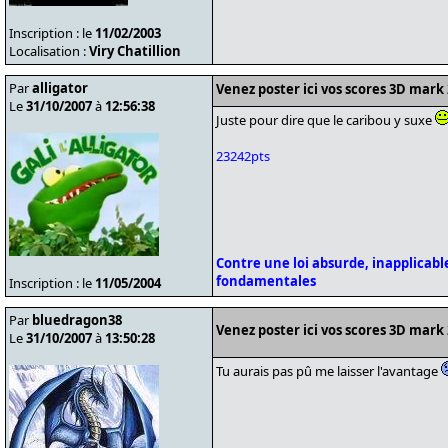
Inscription : le
11/02/2003
Localisation :
Viry Chatillion
Par
alligator
Venez poster ici vos scores 3D mark
Le
31/10/2007
à
12:56:38
Juste pour dire que le caribou y suxe
23242pts
Contre une loi absurde, inapplicable
fondamentales
Inscription : le
11/05/2004
Par
bluedragon38
Venez poster ici vos scores 3D mark
Le
31/10/2007
à
13:50:28
Tu aurais pas pû me laisser l'avantage