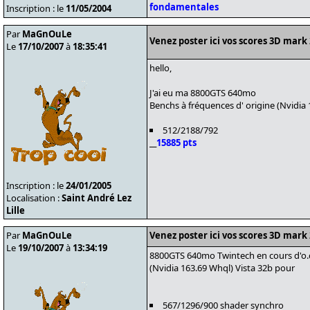
fondamentales
Inscription : le
11/05/2004
Par
MaGnOuLe
Venez poster ici vos scores 3D mark
Le
17/10/2007
à
18:35:41
hello,
J'ai eu ma 8800GTS 640mo
Benchs à fréquences d' origine (Nvidia
512/2188/792
__
15885 pts
Inscription : le
24/01/2005
Localisation :
Saint André Lez
Lille
Par
MaGnOuLe
Venez poster ici vos scores 3D mark
Le
19/10/2007
à
13:34:19
8800GTS 640mo Twintech en cours d'o.
(Nvidia 163.69 Whql) Vista 32b pour
567/1296/900 shader synchro