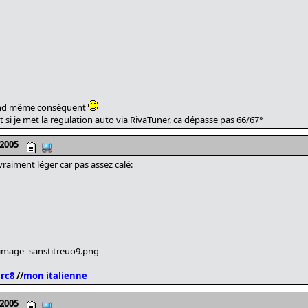
quand même conséquent
 si je met la regulation auto via RivaTuner, ca dépasse pas 66/67°
 2005
raiment léger car pas assez calé:
image=sanstitreuo9.png
 rc8
//
mon italienne
 2005