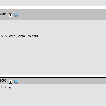
 2005
 163.69 Whql) Vista 32b pour
 2005
clocking