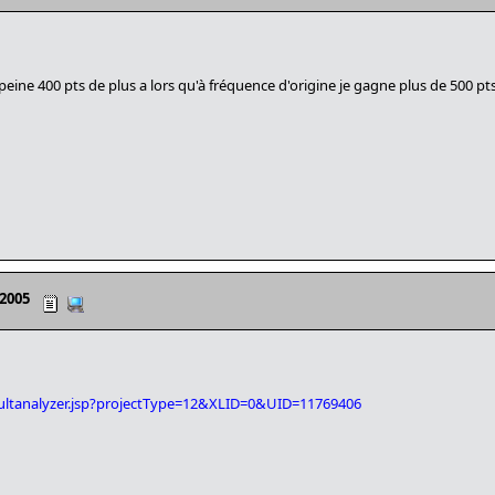
a peine 400 pts de plus a lors qu'à fréquence d'origine je gagne plus de 500 pt
 2005
sultanalyzer.jsp?projectType=12&XLID=0&UID=11769406