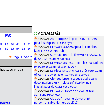
ACTUALITÉS
FAQ
31/07/26
AMD propose le pilote 8.07.16.1035
pour les chipsets et CPU Ryzen
38
-
39
-
40
-
41
-
42
-
43
-
30/07/26
Firmware 3.12.650 pour le contrôleur
81
-
82
-
83
-
84
-
85
-
86
-
iCUE LINK System Hub
29/07/26
Samsung retire le firmware 1B2QNXH7
Page suivante
du SSD Samsung 9100 PRO
29/07/26
Drivers AMD 26.7.1 pour le GPU Radeon
RX 9050 et Gears of War : E-Day
haute, au pire ça
28/07/26
Le pilote NVIDIA 610.88 prêt pour Gears
of War : E-Day et Halo : Campaign Evolved
22/07/26
Glorious lance le casque audio sans
déconnexion GHS Wireless InfinitePlay mais
l'installateur de CORE est bloqué
20/07/26
Firmware 1B2QNXH7 pour le SSD
Samsung 9100 PRO
20/07/26
Clap de fin pour le clavier e-ink
personnalisable Nemeio de LDLC
ibertés